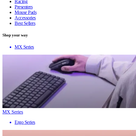
Racing
Presenters
Mouse Pads
Accessories
Best Sellers
Shop your way
MX Series
MX Series
Ergo Series