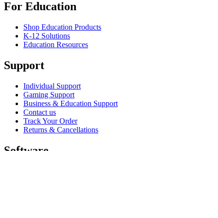
For Education
Shop Education Products
K-12 Solutions
Education Resources
Support
Individual Support
Gaming Support
Business & Education Support
Contact us
Track Your Order
Returns & Cancellations
Software
GHub for Gaming & Streaming
Options+ for Performance
Logitech