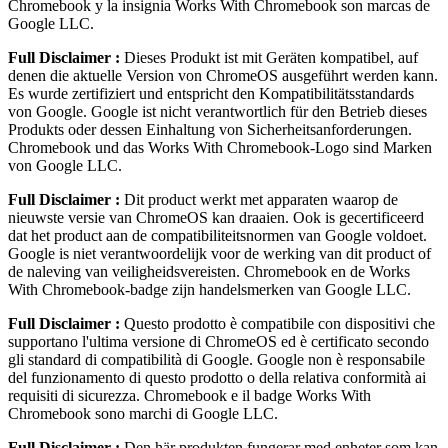
Chromebook y la insignia Works With Chromebook son marcas de
Google LLC.
Full Disclaimer :
Dieses Produkt ist mit Geräten kompatibel, auf
denen die aktuelle Version von ChromeOS ausgeführt werden kann.
Es wurde zertifiziert und entspricht den Kompatibilitätsstandards
von Google. Google ist nicht verantwortlich für den Betrieb dieses
Produkts oder dessen Einhaltung von Sicherheitsanforderungen.
Chromebook und das Works With Chromebook-Logo sind Marken
von Google LLC.
Full Disclaimer :
Dit product werkt met apparaten waarop de
nieuwste versie van ChromeOS kan draaien. Ook is gecertificeerd
dat het product aan de compatibiliteitsnormen van Google voldoet.
Google is niet verantwoordelijk voor de werking van dit product of
de naleving van veiligheidsvereisten. Chromebook en de Works
With Chromebook-badge zijn handelsmerken van Google LLC.
Full Disclaimer :
Questo prodotto è compatibile con dispositivi che
supportano l'ultima versione di ChromeOS ed è certificato secondo
gli standard di compatibilità di Google. Google non è responsabile
del funzionamento di questo prodotto o della relativa conformità ai
requisiti di sicurezza. Chromebook e il badge Works With
Chromebook sono marchi di Google LLC.
Full Disclaimer :
Den här produkten fungerar med enheter som kan