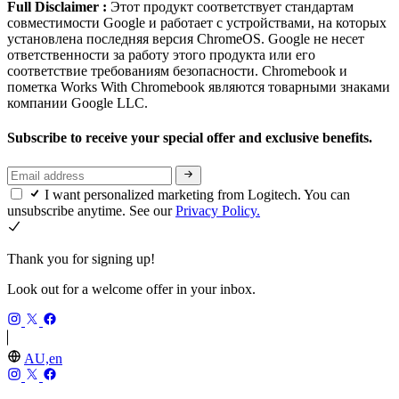
Full Disclaimer :
Этот продукт соответствует стандартам
совместимости Google и работает с устройствами, на которых
установлена последняя версия ChromeOS. Google не несет
ответственности за работу этого продукта или его
соответствие требованиям безопасности. Chromebook и
пометка Works With Chromebook являются товарными знаками
компании Google LLC.
Subscribe to receive your special offer and exclusive benefits.
I want personalized marketing from Logitech. You can
unsubscribe anytime. See our
Privacy Policy.
Thank you for signing up!
Look out for a welcome offer in your inbox.
AU,en