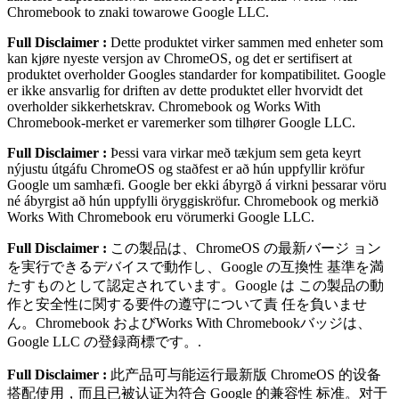
Chromebook to znaki towarowe Google LLC.
Full Disclaimer :
Dette produktet virker sammen med enheter som
kan kjøre nyeste versjon av ChromeOS, og det er sertifisert at
produktet overholder Googles standarder for kompatibilitet. Google
er ikke ansvarlig for driften av dette produktet eller hvorvidt det
overholder sikkerhetskrav. Chromebook og Works With
Chromebook-merket er varemerker som tilhører Google LLC.
Full Disclaimer :
Þessi vara virkar með tækjum sem geta keyrt
nýjustu útgáfu ChromeOS og staðfest er að hún uppfyllir kröfur
Google um samhæfi. Google ber ekki ábyrgð á virkni þessarar vöru
né ábyrgist að hún uppfylli öryggiskröfur. Chromebook og merkið
Works With Chromebook eru vörumerki Google LLC.
Full Disclaimer :
この製品は、ChromeOS の最新バージ ョン
を実⾏できるデバイスで動作し、Google の互換性 基準を満
たすものとして認定されています。Google は この製品の動
作と安全性に関する要件の遵守について責 任を負いませ
ん。Chromebook およびWorks With Chromebookバッジは、
Google LLC の登録商標です。.
Full Disclaimer :
此产品可与能运⾏最新版 ChromeOS 的设备
搭配使⽤，⽽且已被认证为符合 Google 的兼容性 标准。对于