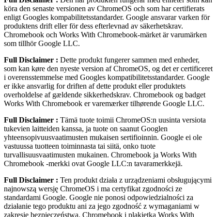
köra den senaste versionen av ChromeOS och som har certifierats
enligt Googles kompabilitetsstandarder. Google ansvarar varken för
produktens drift eller för dess efterlevnad av säkerhetskrav.
Chromebook och Works With Chromebook-märket är varumärken
som tillhör Google LLC.
Full Disclaimer :
Dette produkt fungerer sammen med enheder,
som kan køre den nyeste version af ChromeOS, og det er certificeret
i overensstemmelse med Googles kompatibilitetsstandarder. Google
er ikke ansvarlig for driften af dette produkt eller produktets
overholdelse af gældende sikkerhedskrav. Chromebook og badget
Works With Chromebook er varemærker tilhørende Google LLC.
Full Disclaimer :
Tämä tuote toimii ChromeOS:n uusinta versiota
tukevien laitteiden kanssa, ja tuote on saanut Googlen
yhteensopivuusvaatimusten mukaisen sertifioinnin. Google ei ole
vastuussa tuotteen toiminnasta tai siitä, onko tuote
turvallisuusvaatimusten mukainen. Chromebook ja Works With
Chromebook ‑merkki ovat Google LLC:n tavaramerkkejä.
Full Disclaimer :
Ten produkt działa z urządzeniami obsługującymi
najnowszą wersję ChromeOS i ma certyfikat zgodności ze
standardami Google. Google nie ponosi odpowiedzialności za
działanie tego produktu ani za jego zgodność z wymaganiami w
zakresie bezpieczeństwa. Chromebook i plakietka Works With