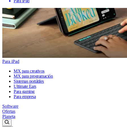
Para iPad
Para iPad
MX para creativos
MX para programación
Sistemas portátiles
Ultimate Ears
Para gaming
Para empresa
Software
Ofertas
Planeta