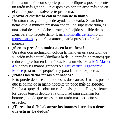
Prueba un ratón con soporte para el meñique o posiblemente
un ratón más grande. Un dispositivo con un arco más alto en
el centro puede resolver este problema.
¿Rozas el escritorio con la palma de la mano?
Un ratón más grande puede ayudar a elevarla. Si también
notas que la muñeca presiona contra una superficie dura, es
una señal de alerta: debes proteger el tejido sensible de esa
zona para no hacerte daño. Una
alfombrilla de ratón
o un
reposamanos
ayudarán a amortiguar la presión sobre la
muñeca.
¿Sientes presión o molestias en la muñeca?
Un ratón con inclinación coloca la mano en una posición de
sujeción más natural (similar a la de un apretón de manos) que
reduce la presión en la muñeca. Echa un vistazo a
MX Master
4
si tienes las manos grandes o a
Lift Vertical Ergonomic
Mouse
para manos pequeñas y para la mano izquierda.
¿Notas los dedos tensos o cansados?
Esto puede deberse a una de estas dos causas: Una, es posible
que la palma de la mano necesite un poco más de soporte.
Prueba a apoyarla sobre un ratón más grande. Dos, si sientes
los dedos tensos debido a la dificultad para alcanzar los
botones, puede que necesites un ratón más pequeño y
estrecho.
¿Te resulta difícil alcanzar los botones laterales o tienes
que estirar los dedos?