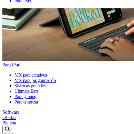
Para iPad
Para iPad
MX para creativos
MX para programación
Sistemas portátiles
Ultimate Ears
Para gaming
Para empresa
Software
Ofertas
Planeta