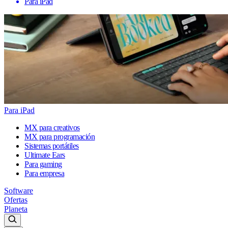
Para iPad
Para iPad
MX para creativos
MX para programación
Sistemas portátiles
Ultimate Ears
Para gaming
Para empresa
Software
Ofertas
Planeta