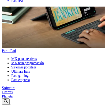
Para iPad
Para iPad
MX para creativos
MX para programación
Sistemas portátiles
Ultimate Ears
Para gaming
Para empresa
Software
Ofertas
Planeta