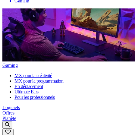
Gaming
Gaming
MX pour la créativité
MX pour la programmation
En déplacement
Ultimate Ears
Pour les professionnels
Logiciels
Offres
Planète