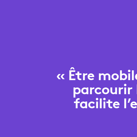
« Être mobile
parcourir
facilite 