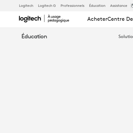
TODAY’S
Logitech
Logitech G
Professionnels
Éducation
Assistance
Acheter
Centre De
CLASSROOM
Éducation
Solutio
ESSENTIALS