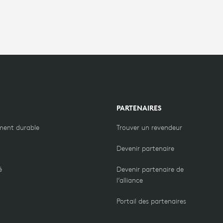
PARTENAIRES
ment durable
Trouver un revendeur
Devenir partenaire
é
Devenir partenaire de
l’alliance
Portail des partenaires