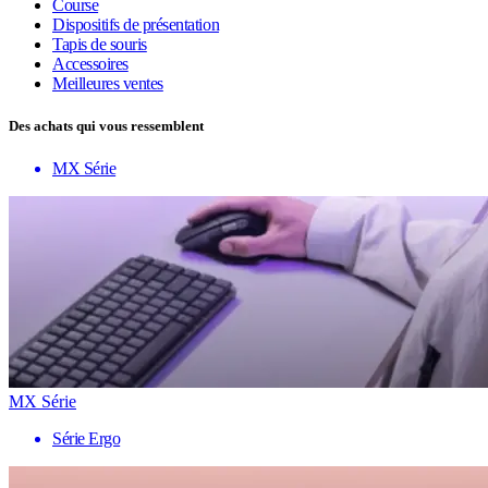
Course
Dispositifs de présentation
Tapis de souris
Accessoires
Meilleures ventes
Des achats qui vous ressemblent
MX Série
MX Série
Série Ergo