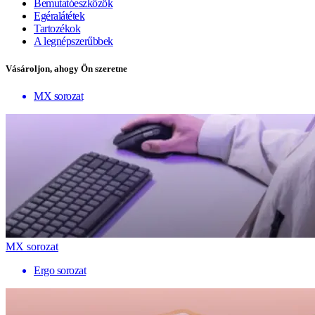
Bemutatóeszközök
Egéralátétek
Tartozékok
A legnépszerűbbek
Vásároljon, ahogy Ön szeretne
MX sorozat
MX sorozat
Ergo sorozat