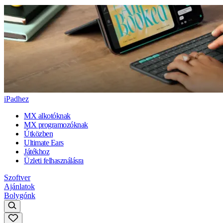
iPadhez
MX alkotóknak
MX programozóknak
Útközben
Ultimate Ears
Játékhoz
Üzleti felhasználásra
Szoftver
Ajánlatok
Bolygónk