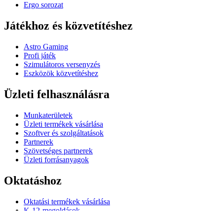
Ergo sorozat
Játékhoz és közvetítéshez
Astro Gaming
Profi játék
Szimulátoros versenyzés
Eszközök közvetítéshez
Üzleti felhasználásra
Munkaterületek
Üzleti termékek vásárlása
Szoftver és szolgáltatások
Partnerek
Szövetséges partnerek
Üzleti forrásanyagok
Oktatáshoz
Oktatási termékek vásárlása
K-12-megoldások
Oktatási források