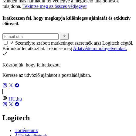
Minden más harmadik fél védjegye a megfelelő tulajdonosok
tulajdona.
Tekintse meg az összes védjegyet
Iratkozzon fel, hogy megkapja különleges ajánlatát és exkluzív
előnyeit.
Személyre szabott marketinget szeretnék a(z) Logitech cégtől.
Bármikor leiratkozhat. Tekintse meg
Adatvédelmi irányelveinket.
Köszönjük, hogy feliratkozott.
Keresse az üdvözlő ajánlatot a postaládájában.
HU,hu
Logitech
Történetünk
Álláslehetőségek