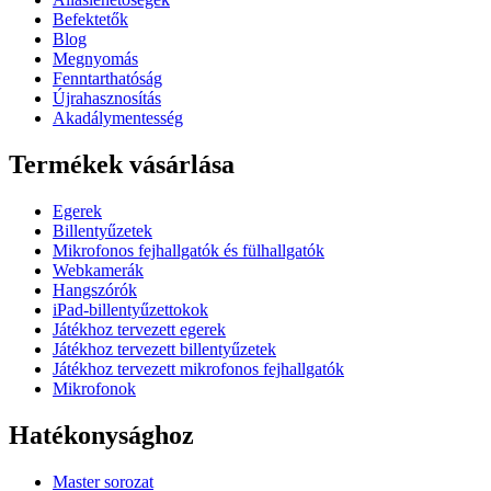
Befektetők
Blog
Megnyomás
Fenntarthatóság
Újrahasznosítás
Akadálymentesség
Termékek vásárlása
Egerek
Billentyűzetek
Mikrofonos fejhallgatók és fülhallgatók
Webkamerák
Hangszórók
iPad-billentyűzettokok
Játékhoz tervezett egerek
Játékhoz tervezett billentyűzetek
Játékhoz tervezett mikrofonos fejhallgatók
Mikrofonok
Hatékonysághoz
Master sorozat