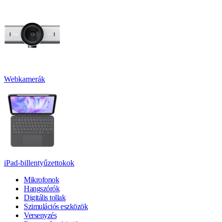
Webkamerák
iPad-billentyűzettokok
Mikrofonok
Hangszórók
Digitális tollak
Szimulációs eszközök
Versenyzés