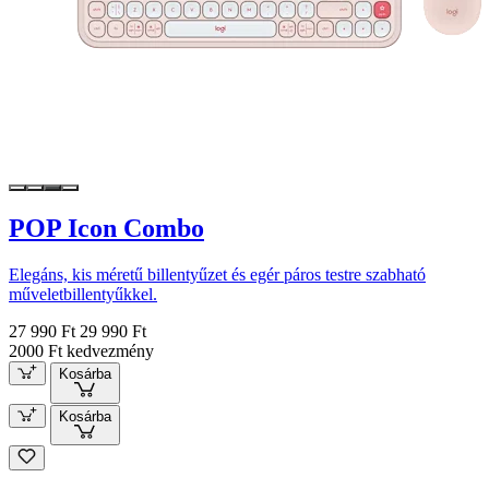
POP Icon Combo
Elegáns, kis méretű billentyűzet és egér páros testre szabható
műveletbillentyűkkel.
27 990 Ft
29 990 Ft
2000 Ft kedvezmény
Kosárba
Kosárba