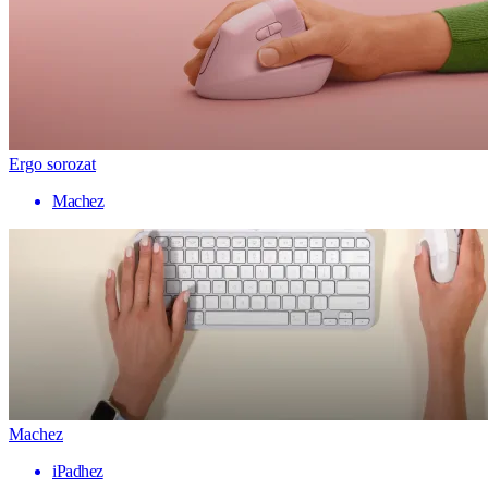
Ergo sorozat
Machez
Machez
iPadhez