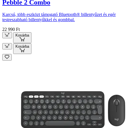
Pebble 2 Combo
Karcsú, több eszközt támogató Bluetooth® billentyűzet és egér
testreszabható billentyűkkel és gombbal.
22 990 Ft
Kosárba
Kosárba