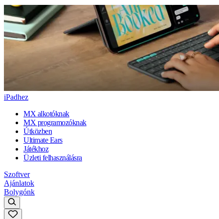
iPadhez
MX alkotóknak
MX programozóknak
Útközben
Ultimate Ears
Játékhoz
Üzleti felhasználásra
Szoftver
Ajánlatok
Bolygónk