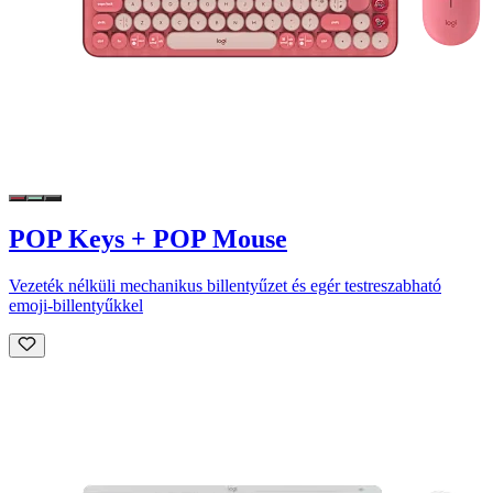
POP Keys + POP Mouse
Vezeték nélküli mechanikus billentyűzet és egér testreszabható
emoji-billentyűkkel