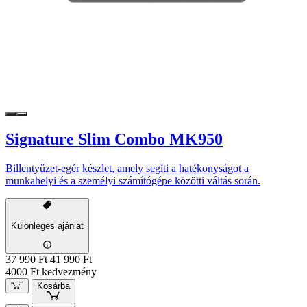
Signature Slim Combo MK950
Billentyűzet-egér készlet, amely segíti a hatékonyságot a
munkahelyi és a személyi számítógépe közötti váltás során.
Különleges ajánlat
37 990 Ft
41 990 Ft
4000 Ft kedvezmény
Kosárba