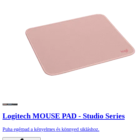
Logitech MOUSE PAD - Studio Series
Puha egérpad a kényelmes és könnyed sikláshoz.