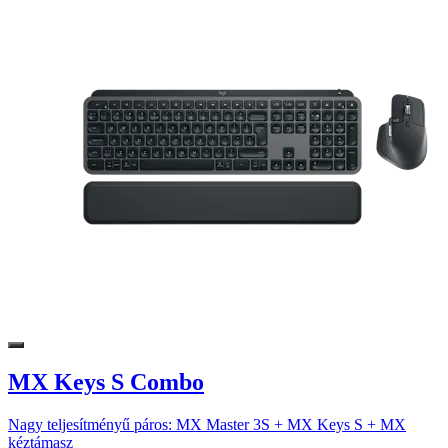
MX Keys S Combo
Nagy teljesítményű páros: MX Master 3S + MX Keys S + MX
kéztámasz