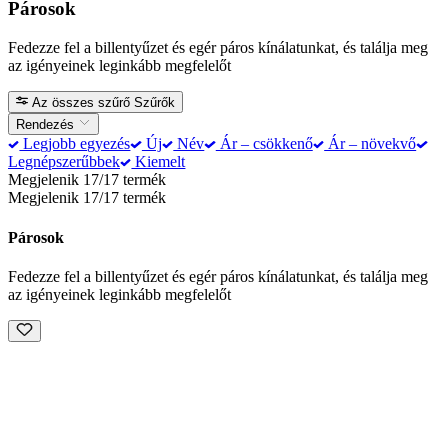
Párosok
Fedezze fel a billentyűzet és egér páros kínálatunkat, és találja meg
az igényeinek leginkább megfelelőt
Az összes szűrő
Szűrők
Rendezés
Legjobb egyezés
Új
Név
Ár – csökkenő
Ár – növekvő
Legnépszerűbbek
Kiemelt
Megjelenik 17/17 termék
Megjelenik 17/17 termék
Párosok
Fedezze fel a billentyűzet és egér páros kínálatunkat, és találja meg
az igényeinek leginkább megfelelőt