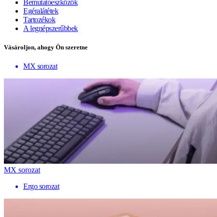
Bemutatóeszközök
Egéralátétek
Tartozékok
A legnépszerűbbek
Vásároljon, ahogy Ön szeretne
MX sorozat
MX sorozat
Ergo sorozat