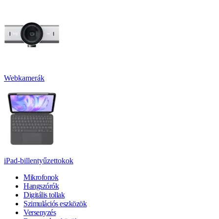
Webkamerák
iPad-billentyűzettokok
Mikrofonok
Hangszórók
Digitális tollak
Szimulációs eszközök
Versenyzés