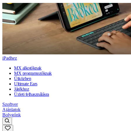
iPadhez
MX alkotóknak
MX programozóknak
Útközben
Ultimate Ears
Játékhoz
Üzleti felhasználásra
Szoftver
Ajánlatok
Bolygónk