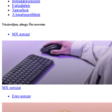
Bemutatóeszközök
Egéralátétek
Tartozékok
A legnépszerűbbek
Vásároljon, ahogy Ön szeretne
MX sorozat
MX sorozat
Ergo sorozat