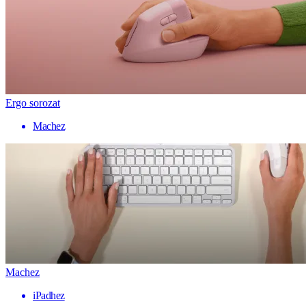
Ergo sorozat
Machez
Machez
iPadhez