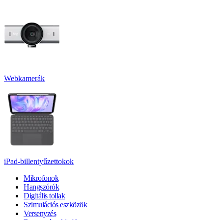
Webkamerák
iPad-billentyűzettokok
Mikrofonok
Hangszórók
Digitális tollak
Szimulációs eszközök
Versenyzés