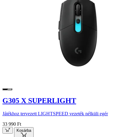
G305 X SUPERLIGHT
Játékhoz tervezett LIGHTSPEED vezeték nélküli egér
33 990 Ft
Kosárba