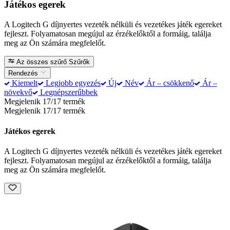
Játékos egerek
A Logitech G díjnyertes vezeték nélküli és vezetékes játék egereket
fejleszt. Folyamatosan megújul az érzékelőktől a formáig, találja
meg az Ön számára megfelelőt.
Az összes szűrő
Szűrők
Rendezés
Kiemelt
Legjobb egyezés
Új
Név
Ár – csökkenő
Ár –
növekvő
Legnépszerűbbek
Megjelenik 17/17 termék
Megjelenik 17/17 termék
Játékos egerek
A Logitech G díjnyertes vezeték nélküli és vezetékes játék egereket
fejleszt. Folyamatosan megújul az érzékelőktől a formáig, találja
meg az Ön számára megfelelőt.