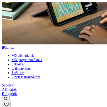
iPadhez
MX alkotóknak
MX programozóknak
Útközben
Ultimate Ears
Játékhoz
Üzleti felhasználásra
Szoftver
Ajánlatok
Bolygónk