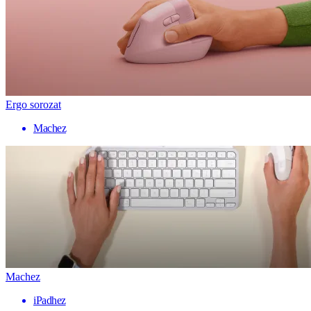
Ergo sorozat
Machez
Machez
iPadhez