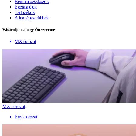
Bemutatóeszközök
Egéralátétek
Tartozékok
A legnépszerűbbek
Vásároljon, ahogy Ön szeretne
MX sorozat
MX sorozat
Ergo sorozat