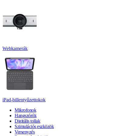
Webkamerák
iPad-billentyűzettokok
Mikrofonok
Hangszórók
Digitális tollak
Szimulációs eszközök
Versenyzés