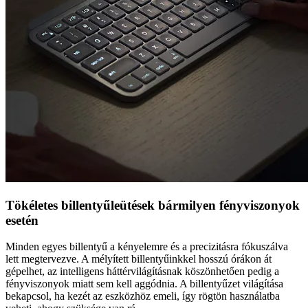
Tökéletes billentyűleütések bármilyen fényviszonyok
esetén
Minden egyes billentyű a kényelemre és a precizitásra fókuszálva
lett megtervezve. A mélyített billentyűinkkel hosszú órákon át
gépelhet, az intelligens háttérvilágításnak köszönhetően pedig a
fényviszonyok miatt sem kell aggódnia. A billentyűzet világítása
bekapcsol, ha kezét az eszközhöz emeli, így rögtön használatba