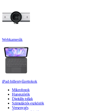
Webkamerák
iPad-billentyűzettokok
Mikrofonok
Hangszórók
Digitális tollak
Szimulációs eszközök
Versenyzés