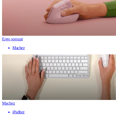
Ergo sorozat
Machez
Machez
iPadhez