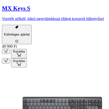
MX Keys S
Vezeték nélküli, hátsó megvilágítással ellátott korszerű billentyűzet
Különleges ajánlat
49 990 Ft
Kosárba
Kosárba