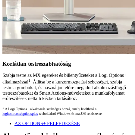
Korlátlan testreszabhatóság
Szabja testre az MX egereket és billentyűzeteket a Logi Options+
1
alkalmazással
. Állítsa be a kurzormozgatási sebességet, szabja
testre a gombokat, és használjon előre megadott alkalmazásfüggő
testreszabásokat és Smart Actions-műveleteket a munkafolyamat
erőfeszítések nélküli kézben tartásához.
1
A Logi Options+ alkalmazás szükséges hozzá, amely letölthető a
logitech.com/optionsplus
weboldalról Windows és macOS rendszerre.
AZ OPTIONS+ FELFEDEZÉSE