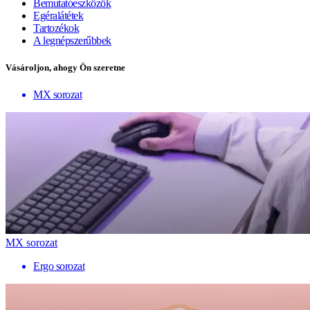
Bemutatóeszközök
Egéralátétek
Tartozékok
A legnépszerűbbek
Vásároljon, ahogy Ön szeretne
MX sorozat
MX sorozat
Ergo sorozat