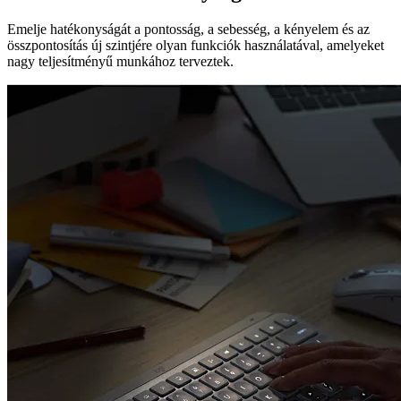
Emelje hatékonyságát a pontosság, a sebesség, a kényelem és az
összpontosítás új szintjére olyan funkciók használatával, amelyeket
nagy teljesítményű munkához terveztek.