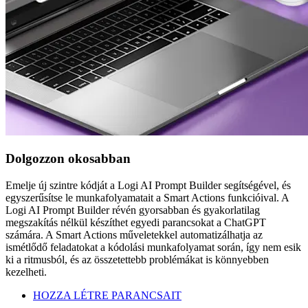
Dolgozzon okosabban
Emelje új szintre kódját a Logi AI Prompt Builder segítségével, és
egyszerűsítse le munkafolyamatait a Smart Actions funkcióival. A
Logi AI Prompt Builder révén gyorsabban és gyakorlatilag
megszakítás nélkül készíthet egyedi parancsokat a ChatGPT
számára. A Smart Actions műveletekkel automatizálhatja az
ismétlődő feladatokat a kódolási munkafolyamat során, így nem esik
ki a ritmusból, és az összetettebb problémákat is könnyebben
kezelheti.
HOZZA LÉTRE PARANCSAIT