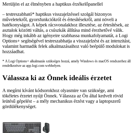
Merüljön el az élményben a haptikus érzékelőpanellel
– testreszabható* haptikus visszajelzéssel szolgál bizonyos
műveletekről, gyorsfunkciókról és értesítésekről, ami növeli a
hatékonyságot. A képek rácsvonalakhoz illesztése, az értesítések, az
asztalok közötti váltás, a csúszkák állítása mind érezhetővé válik.
Hogy még inkább az igényeire szabhassa munkafolyamatát, a Logi
Options+ segítségével testreszabhatja a visszajelzést és az intenzitást,
valamint harmadik felek alkalmazásaihoz való beépülő modulokat is
hozzáadhat.
* A Logi Options+ alkalmazás szükséges hozzá, amely Windows és macOS rendszerhez áll
rendelkezésre az app.logi.com webhelyen.
Válassza ki az Önnek ideális érzetet
A megírni kívánt kódsorokhoz olyasmire van szüksége, ami
tökéletes érzetet nyújt Önnek. Válassza az Ön által kedvelt rövid
leütésű gépelést – a mély mechanikus érzést vagy a laptopszerű
gördülékenységet.