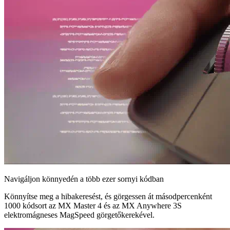
Navigáljon könnyedén a több ezer sornyi kódban
Könnyítse meg a hibakeresést, és görgessen át másodpercenként
1000 kódsort az MX Master 4 és az MX Anywhere 3S
elektromágneses MagSpeed görgetőkerekével.