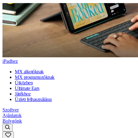
iPadhez
MX alkotóknak
MX programozóknak
Útközben
Ultimate Ears
Játékhoz
Üzleti felhasználásra
Szoftver
Ajánlatok
Bolygónk