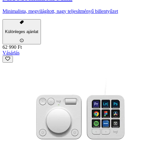
Minimalista, megvilágított, nagy teljesítményű billentyűzet
Különleges ajánlat
62 990 Ft
Vásárlás