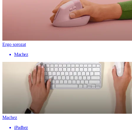
Ergo sorozat
Machez
Machez
iPadhez