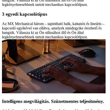
hangzik. Válassza ki az Ön stílusához illő és Ön által
legkényelmesebbnek tartott mechanikus kapcsolótípust.
3 egyedi kapcsolótípus
Az MX Mechanical három – tapintható halk, kattanós és lineáris –
kapcsoló egyikével van ellátva, amelyek mindegyike érezhető és
hangzik. Válassza ki az Ön stílusához illő és Ön által
legkényelmesebbnek tartott mechanikus kapcsolótípust.
Intelligens megvilágítás. Szünetmentes teljesítmény.