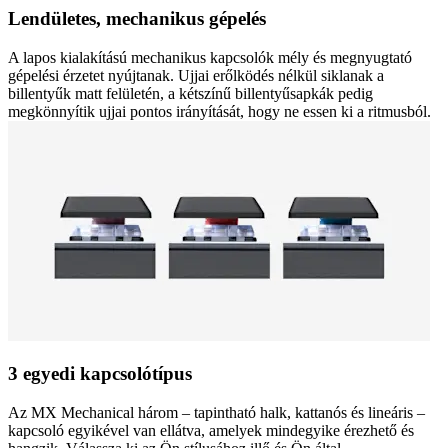
Lendületes, mechanikus gépelés
A lapos kialakítású mechanikus kapcsolók mély és megnyugtató
gépelési érzetet nyújtanak. Ujjai erőlködés nélkül siklanak a
billentyűk matt felületén, a kétszínű billentyűsapkák pedig
megkönnyítik ujjai pontos irányítását, hogy ne essen ki a ritmusból.
3 egyedi kapcsolótípus
Az MX Mechanical három – tapintható halk, kattanós és lineáris –
kapcsoló egyikével van ellátva, amelyek mindegyike érezhető és