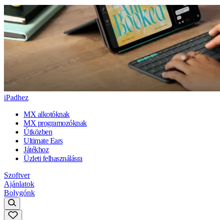
iPadhez
MX alkotóknak
MX programozóknak
Útközben
Ultimate Ears
Játékhoz
Üzleti felhasználásra
Szoftver
Ajánlatok
Bolygónk