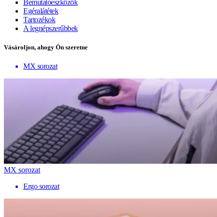
Bemutatóeszközök
Egéralátétek
Tartozékok
A legnépszerűbbek
Vásároljon, ahogy Ön szeretne
MX sorozat
MX sorozat
Ergo sorozat