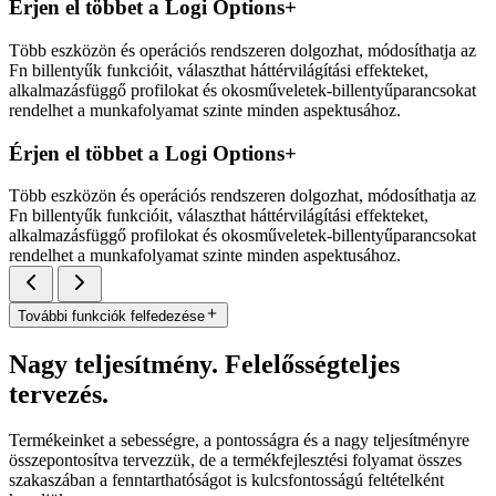
Érjen el többet a Logi Options+
Több eszközön és operációs rendszeren dolgozhat, módosíthatja az
Fn billentyűk funkcióit, választhat háttérvilágítási effekteket,
alkalmazásfüggő profilokat és okosműveletek-billentyűparancsokat
rendelhet a munkafolyamat szinte minden aspektusához.
Érjen el többet a Logi Options+
Több eszközön és operációs rendszeren dolgozhat, módosíthatja az
Fn billentyűk funkcióit, választhat háttérvilágítási effekteket,
alkalmazásfüggő profilokat és okosműveletek-billentyűparancsokat
rendelhet a munkafolyamat szinte minden aspektusához.
További funkciók felfedezése
Nagy teljesítmény. Felelősségteljes
tervezés.
Termékeinket a sebességre, a pontosságra és a nagy teljesítményre
összepontosítva tervezzük, de a termékfejlesztési folyamat összes
szakaszában a fenntarthatóságot is kulcsfontosságú feltételként