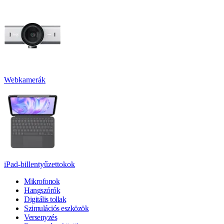
Webkamerák
iPad-billentyűzettokok
Mikrofonok
Hangszórók
Digitális tollak
Szimulációs eszközök
Versenyzés