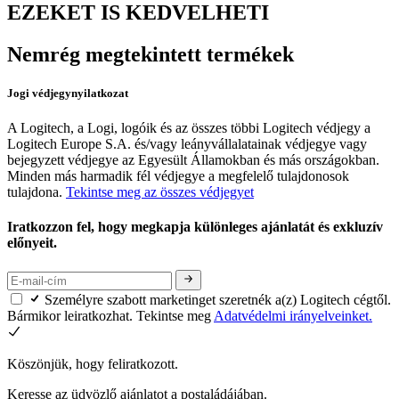
EZEKET IS KEDVELHETI
Nemrég megtekintett termékek
Jogi védjegynyilatkozat
A Logitech, a Logi, logóik és az összes többi Logitech védjegy a
Logitech Europe S.A. és/vagy leányvállalatainak védjegye vagy
bejegyzett védjegye az Egyesült Államokban és más országokban.
Minden más harmadik fél védjegye a megfelelő tulajdonosok
tulajdona.
Tekintse meg az összes védjegyet
Iratkozzon fel, hogy megkapja különleges ajánlatát és exkluzív
előnyeit.
Személyre szabott marketinget szeretnék a(z) Logitech cégtől.
Bármikor leiratkozhat. Tekintse meg
Adatvédelmi irányelveinket.
Köszönjük, hogy feliratkozott.
Keresse az üdvözlő ajánlatot a postaládájában.