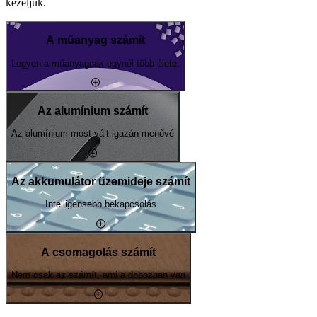
kezeljük.
A műanyag számít
Legyen a műanyagnak egynél több élete.
Az alumínium számít
Az alumínium most vált igazán menővé
Az akkumulátor üzemideje számít
Intelligensebb bekapcsolás
A csomagolás számít
Nem csak az számít, ami a dobozban van