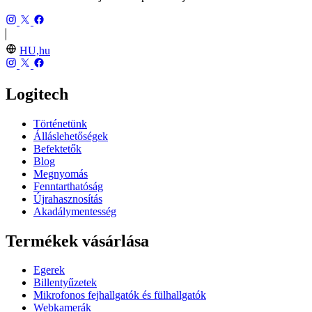
HU,hu
Logitech
Történetünk
Álláslehetőségek
Befektetők
Blog
Megnyomás
Fenntarthatóság
Újrahasznosítás
Akadálymentesség
Termékek vásárlása
Egerek
Billentyűzetek
Mikrofonos fejhallgatók és fülhallgatók
Webkamerák