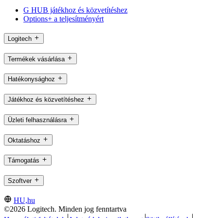
G HUB játékhoz és közvetítéshez
Options+ a teljesítményért
Logitech
Termékek vásárlása
Hatékonysághoz
Játékhoz és közvetítéshez
Üzleti felhasználásra
Oktatáshoz
Támogatás
Szoftver
HU,hu
©2026 Logitech. Minden jog fenntartva