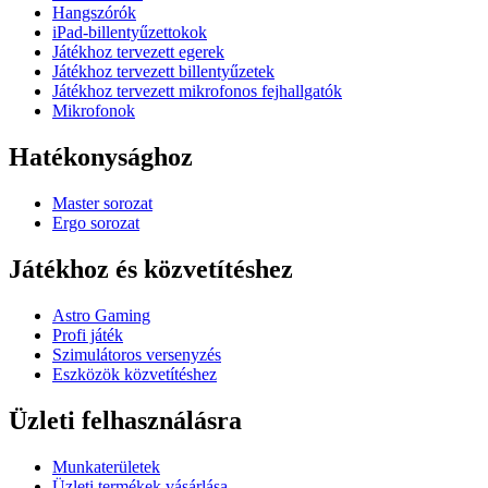
Hangszórók
iPad-billentyűzettokok
Játékhoz tervezett egerek
Játékhoz tervezett billentyűzetek
Játékhoz tervezett mikrofonos fejhallgatók
Mikrofonok
Hatékonysághoz
Master sorozat
Ergo sorozat
Játékhoz és közvetítéshez
Astro Gaming
Profi játék
Szimulátoros versenyzés
Eszközök közvetítéshez
Üzleti felhasználásra
Munkaterületek
Üzleti termékek vásárlása