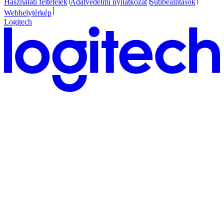
Használati feltételek
Adatvédelmi nyilatkozat
Sütibeállítások
Webhelytérkép
Logitech