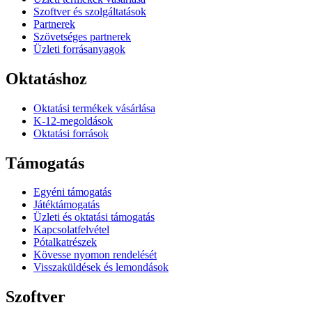
Szoftver és szolgáltatások
Partnerek
Szövetséges partnerek
Üzleti forrásanyagok
Oktatáshoz
Oktatási termékek vásárlása
K-12-megoldások
Oktatási források
Támogatás
Egyéni támogatás
Játéktámogatás
Üzleti és oktatási támogatás
Kapcsolatfelvétel
Pótalkatrészek
Kövesse nyomon rendelését
Visszaküldések és lemondások
Szoftver