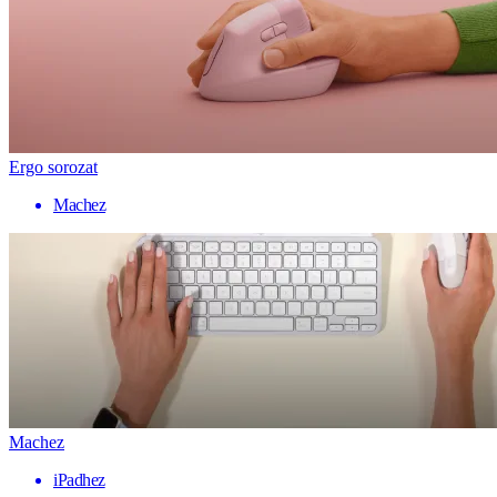
Ergo sorozat
Machez
Machez
iPadhez