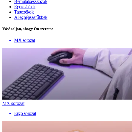
Bemutatóeszközök
Egéralátétek
Tartozékok
A legnépszerűbbek
Vásároljon, ahogy Ön szeretne
MX sorozat
MX sorozat
Ergo sorozat