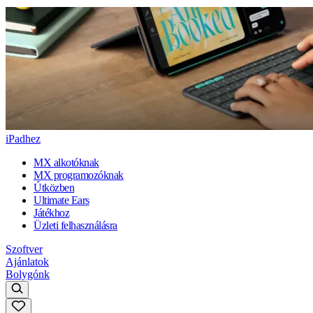
iPadhez
MX alkotóknak
MX programozóknak
Útközben
Ultimate Ears
Játékhoz
Üzleti felhasználásra
Szoftver
Ajánlatok
Bolygónk