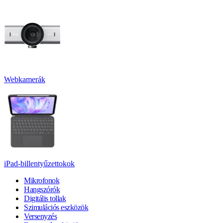
Webkamerák
iPad-billentyűzettokok
Mikrofonok
Hangszórók
Digitális tollak
Szimulációs eszközök
Versenyzés