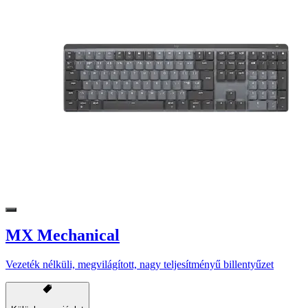
MX Mechanical
Vezeték nélküli, megvilágított, nagy teljesítményű billentyűzet