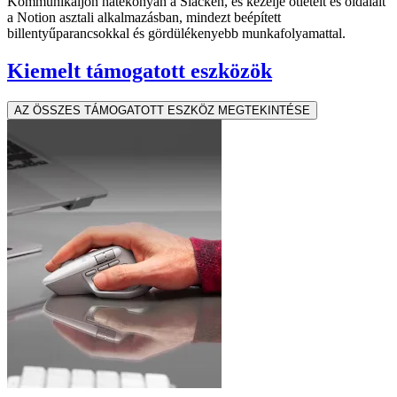
Kommunikáljon hatékonyan a Slacken, és kezelje ötleteit és oldalait
a Notion asztali alkalmazásban, mindezt beépített
billentyűparancsokkal és gördülékenyebb munkafolyamattal.
Kiemelt támogatott eszközök
AZ ÖSSZES TÁMOGATOTT ESZKÖZ MEGTEKINTÉSE