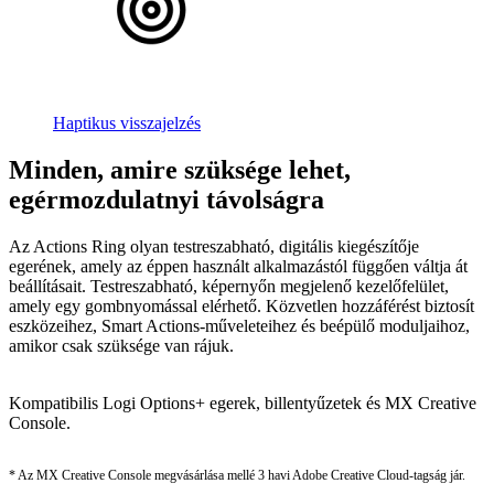
Haptikus visszajelzés
Minden, amire szüksége lehet,
egérmozdulatnyi távolságra
Az Actions Ring olyan testreszabható, digitális kiegészítője
egerének, amely az éppen használt alkalmazástól függően váltja át
beállításait. Testreszabható, képernyőn megjelenő kezelőfelület,
amely egy gombnyomással elérhető. Közvetlen hozzáférést biztosít
eszközeihez, Smart Actions-műveleteihez és beépülő moduljaihoz,
amikor csak szüksége van rájuk.
Kompatibilis Logi Options+ egerek, billentyűzetek és MX Creative
Console.
* Az MX Creative Console megvásárlása mellé 3 havi Adobe Creative Cloud-tagság jár.