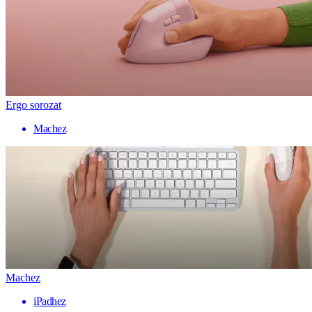
Ergo sorozat
Machez
Machez
iPadhez