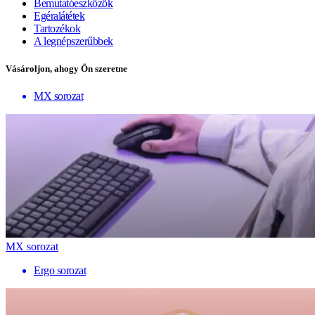
Bemutatóeszközök
Egéralátétek
Tartozékok
A legnépszerűbbek
Vásároljon, ahogy Ön szeretne
MX sorozat
MX sorozat
Ergo sorozat