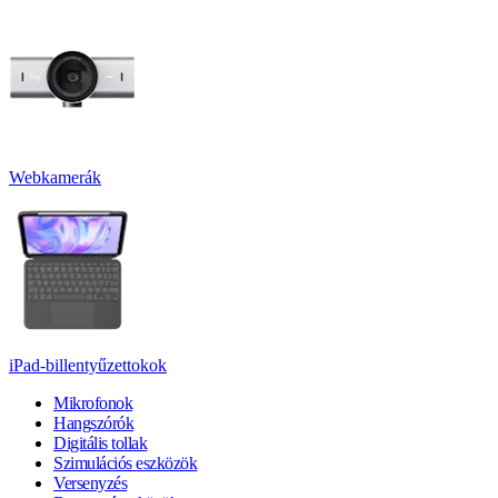
Webkamerák
iPad-billentyűzettokok
Mikrofonok
Hangszórók
Digitális tollak
Szimulációs eszközök
Versenyzés