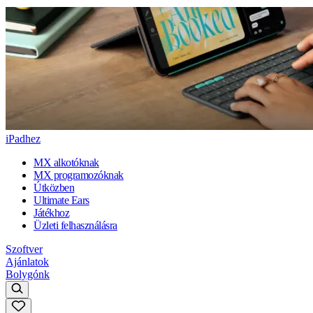
iPadhez
MX alkotóknak
MX programozóknak
Útközben
Ultimate Ears
Játékhoz
Üzleti felhasználásra
Szoftver
Ajánlatok
Bolygónk