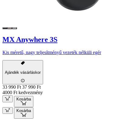
MX Anywhere 3S
Kis méretű, nagy teljesítményű vezeték nélküli egér
Ajándék vásárláskor
33 990 Ft
37 990 Ft
4000 Ft kedvezmény
Kosárba
Kosárba