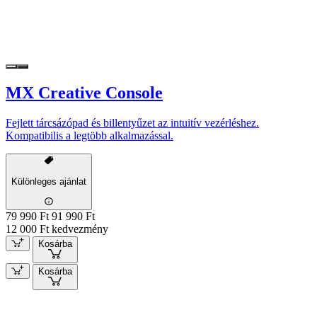
MX Creative Console
Fejlett tárcsázópad és billentyűzet az intuitív vezérléshez.
Kompatibilis a legtöbb alkalmazással.
Különleges ajánlat
79 990 Ft
91 990 Ft
12 000 Ft kedvezmény
Kosárba
Kosárba