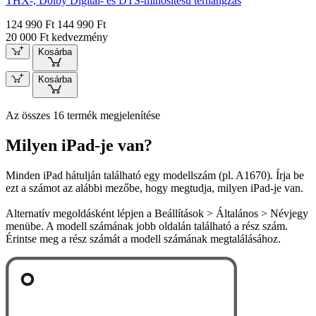
THX-, Dolby Digital- és DTS-minősítésű térhangzás
124 990 Ft
144 990 Ft
20 000 Ft kedvezmény
Kosárba
Kosárba
Az összes 16 termék megjelenítése
Milyen iPad-je van?
Minden iPad hátulján található egy modellszám (pl. A1670). Írja be
ezt a számot az alábbi mezőbe, hogy megtudja, milyen iPad-je van.
Alternatív megoldásként lépjen a Beállítások > Általános > Névjegy
menübe. A modell számának jobb oldalán található a rész szám.
Érintse meg a rész számát a modell számának megtalálásához.