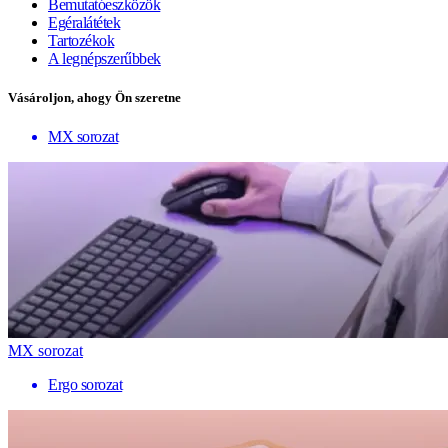
Bemutatóeszközök
Egéralátétek
Tartozékok
A legnépszerűbbek
Vásároljon, ahogy Ön szeretne
MX sorozat
MX sorozat
Ergo sorozat