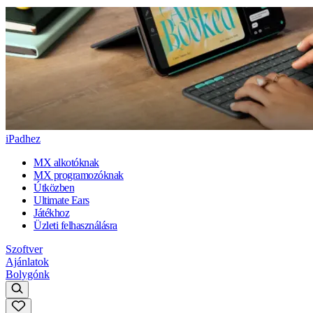
iPadhez
MX alkotóknak
MX programozóknak
Útközben
Ultimate Ears
Játékhoz
Üzleti felhasználásra
Szoftver
Ajánlatok
Bolygónk