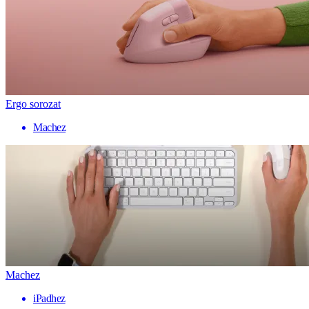
Ergo sorozat
Machez
Machez
iPadhez