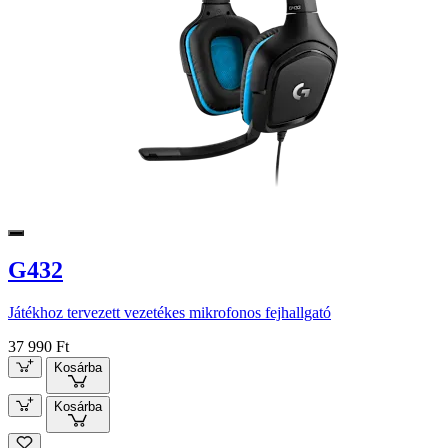
G432
Játékhoz tervezett vezetékes mikrofonos fejhallgató
37 990 Ft
Kosárba
Kosárba