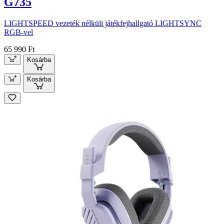
G735
LIGHTSPEED vezeték nélküli játékfejhallgató LIGHTSYNC
RGB-vel
65 990 Ft
Kosárba
Kosárba