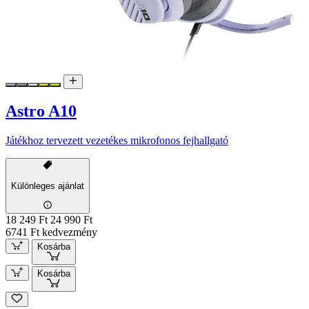
Astro A10
Játékhoz tervezett vezetékes mikrofonos fejhallgató
Különleges ajánlat
18 249 Ft
24 990 Ft
6741 Ft kedvezmény
Kosárba
Kosárba