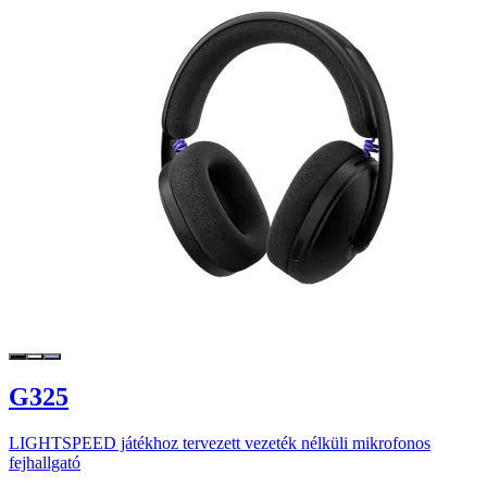
G325
LIGHTSPEED játékhoz tervezett vezeték nélküli mikrofonos
fejhallgató