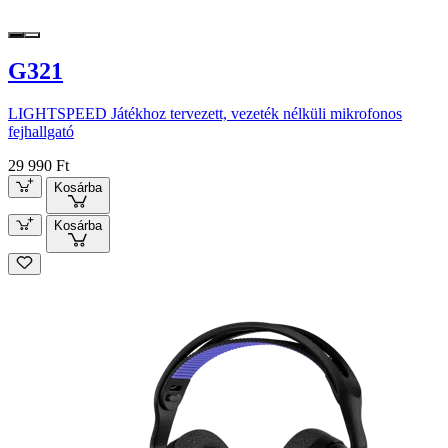
G321
LIGHTSPEED Játékhoz tervezett, vezeték nélküli mikrofonos
fejhallgató
29 990 Ft
Kosárba
Kosárba