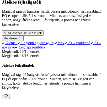
Játékos fejhallgatók
Magával ragadó hangzás, kristálytiszta mikrofonok, testreszabható
EQ és opcionális 7.1 surround. Minden, amire szükséged van
ahhoz, hogy játékba lendülj és teljesíts, a pontos hangzással
kiegészítve.
Az összes szűrő
Szűrők
Rendezés
Kiemelt
Legjobb egyezés
Új
Név
Ár – csökkenő
Ár –
növekvő
Legnépszerűbbek
Megjelenik 16/16 termék
Megjelenik 16/16 termék
Játékos fejhallgatók
Magával ragadó hangzás, kristálytiszta mikrofonok, testreszabható
EQ és opcionális 7.1 surround. Minden, amire szükséged van
ahhoz, hogy játékba lendülj és teljesíts, a pontos hangzással
kiegészítve.