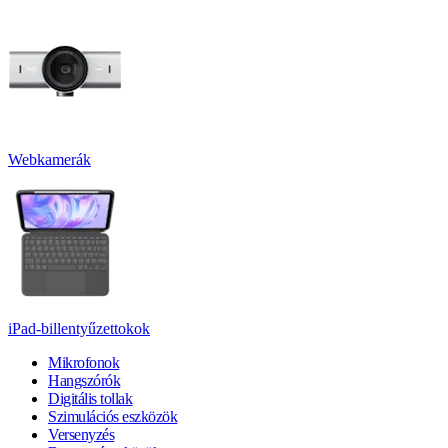
Webkamerák
iPad-billentyűzettokok
Mikrofonok
Hangszórók
Digitális tollak
Szimulációs eszközök
Versenyzés