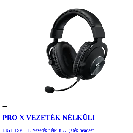
PRO X VEZETÉK NÉLKÜLI
LIGHTSPEED vezeték nélküli 7.1 játék headset