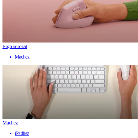
Ergo sorozat
Machez
Machez
iPadhez