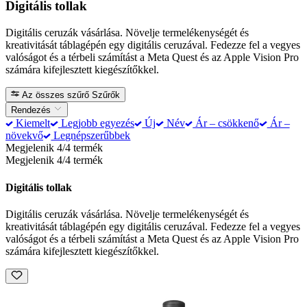
Digitális tollak
Digitális ceruzák vásárlása. Növelje termelékenységét és
kreativitását táblagépén egy digitális ceruzával. Fedezze fel a vegyes
valóságot és a térbeli számítást a Meta Quest és az Apple Vision Pro
számára kifejlesztett kiegészítőkkel.
Az összes szűrő
Szűrők
Rendezés
Kiemelt
Legjobb egyezés
Új
Név
Ár – csökkenő
Ár –
növekvő
Legnépszerűbbek
Megjelenik 4/4 termék
Megjelenik 4/4 termék
Digitális tollak
Digitális ceruzák vásárlása. Növelje termelékenységét és
kreativitását táblagépén egy digitális ceruzával. Fedezze fel a vegyes
valóságot és a térbeli számítást a Meta Quest és az Apple Vision Pro
számára kifejlesztett kiegészítőkkel.