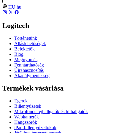
HU,hu
Logitech
Történetünk
Álláslehetőségek
Befektetők
Blog
Megnyomás
Fenntarthatóság
Újrahasznosítás
Akadálymentesség
Termékek vásárlása
Egerek
Billentyűzetek
Mikrofonos fejhallgatók és fülhallgatók
Webkamerák
Hangszórók
iPad-billentyűzettokok
Játékhoz tervezett egerek