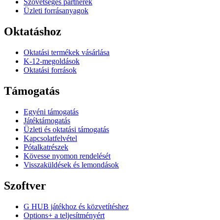
Szövetséges partnerek
Üzleti forrásanyagok
Oktatáshoz
Oktatási termékek vásárlása
K-12-megoldások
Oktatási források
Támogatás
Egyéni támogatás
Játéktámogatás
Üzleti és oktatási támogatás
Kapcsolatfelvétel
Pótalkatrészek
Kövesse nyomon rendelését
Visszaküldések és lemondások
Szoftver
G HUB játékhoz és közvetítéshez
Options+ a teljesítményért