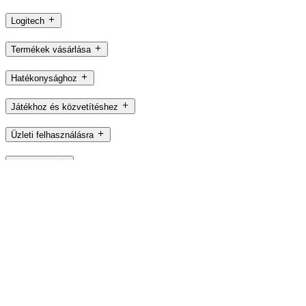
Logitech
Termékek vásárlása
Hatékonysághoz
Játékhoz és közvetítéshez
Üzleti felhasználásra
Oktatáshoz
Támogatás
Szoftver
HU,hu
©2026 Logitech. Minden jog fenntartva
Használati feltételek
Adatvédelmi nyilatkozat
Sütibeállítások
Webhelytérkép
Logitech