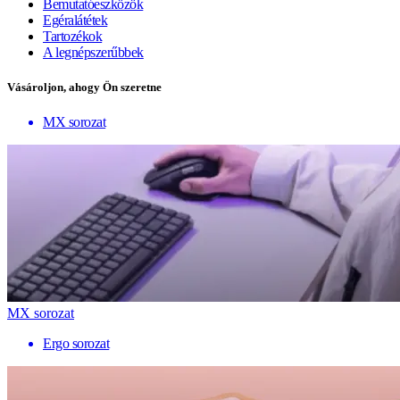
Bemutatóeszközök
Egéralátétek
Tartozékok
A legnépszerűbbek
Vásároljon, ahogy Ön szeretne
MX sorozat
MX sorozat
Ergo sorozat