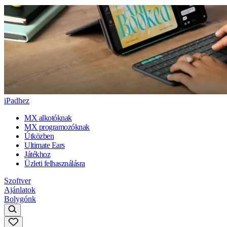
iPadhez
MX alkotóknak
MX programozóknak
Útközben
Ultimate Ears
Játékhoz
Üzleti felhasználásra
Szoftver
Ajánlatok
Bolygónk