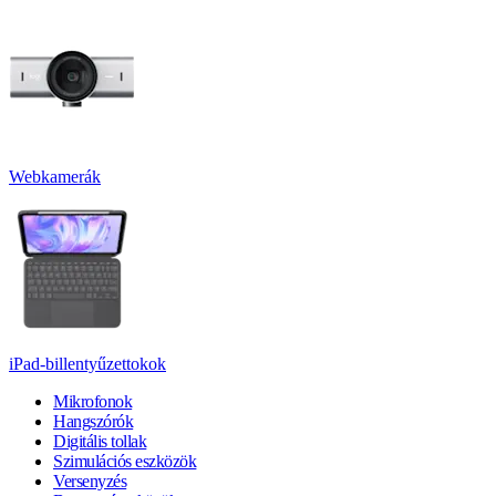
Webkamerák
iPad-billentyűzettokok
Mikrofonok
Hangszórók
Digitális tollak
Szimulációs eszközök
Versenyzés