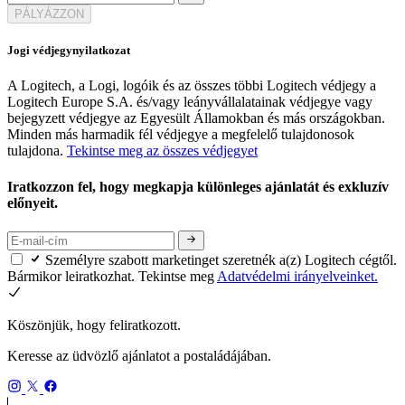
PÁLYÁZZON
Jogi védjegynyilatkozat
A Logitech, a Logi, logóik és az összes többi Logitech védjegy a
Logitech Europe S.A. és/vagy leányvállalatainak védjegye vagy
bejegyzett védjegye az Egyesült Államokban és más országokban.
Minden más harmadik fél védjegye a megfelelő tulajdonosok
tulajdona.
Tekintse meg az összes védjegyet
Iratkozzon fel, hogy megkapja különleges ajánlatát és exkluzív
előnyeit.
Személyre szabott marketinget szeretnék a(z) Logitech cégtől.
Bármikor leiratkozhat. Tekintse meg
Adatvédelmi irányelveinket.
Köszönjük, hogy feliratkozott.
Keresse az üdvözlő ajánlatot a postaládájában.