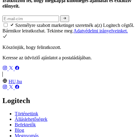
Iratkozzon fel, hogy megkapja különleges ajánlatát és exkluzív
előnyeit.
Személyre szabott marketinget szeretnék a(z) Logitech cégtől.
Bármikor leiratkozhat. Tekintse meg
Adatvédelmi irányelveinket.
Köszönjük, hogy feliratkozott.
Keresse az üdvözlő ajánlatot a postaládájában.
HU,hu
Logitech
Történetünk
Álláslehetőségek
Befektetők
Blog
Megnyomás