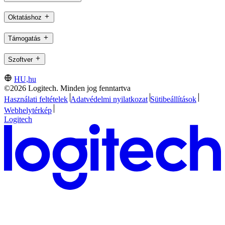
Oktatáshoz
Támogatás
Szoftver
HU,hu
©2026 Logitech. Minden jog fenntartva
Használati feltételek
Adatvédelmi nyilatkozat
Sütibeállítások
Webhelytérkép
Logitech