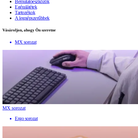
Bemutatóeszközök
Egéralátétek
Tartozékok
A legnépszerűbbek
Vásároljon, ahogy Ön szeretne
MX sorozat
MX sorozat
Ergo sorozat