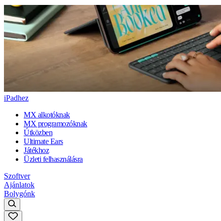
iPadhez
MX alkotóknak
MX programozóknak
Útközben
Ultimate Ears
Játékhoz
Üzleti felhasználásra
Szoftver
Ajánlatok
Bolygónk