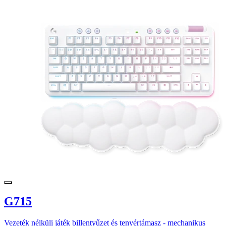
G715
Vezeték nélküli játék billentyűzet és tenyértámasz - mechanikus