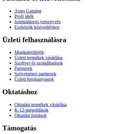
Astro Gaming
Profi játék
Szimulátoros versenyzés
Eszközök közvetítéshez
Üzleti felhasználásra
Munkaterületek
Üzleti termékek vásárlása
Szoftver és szolgáltatások
Partnerek
Szövetséges partnerek
Üzleti forrásanyagok
Oktatáshoz
Oktatási termékek vásárlása
K-12-megoldások
Oktatási források
Támogatás