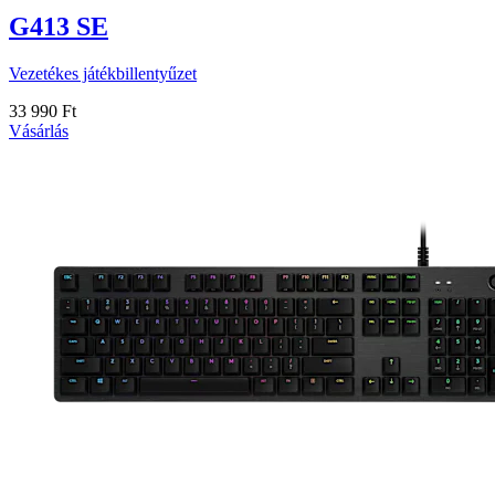
G413 SE
Vezetékes játékbillentyűzet
33 990 Ft
Vásárlás