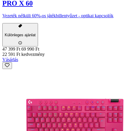
PRO X 60
Vezeték nélküli 60%-os játékbillentyűzet - optikai kapcsolók
Különleges ajánlat
47 399 Ft
69 990 Ft
22 591 Ft kedvezmény
Vásárlás