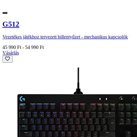
G512
Vezetékes játékhoz tervezett billentyűzet - mechanikus kapcsolók
45 990 Ft
-
54 990 Ft
Vásárlás