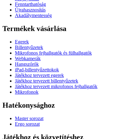
Fenntarthatóság
Újrahasznosítás
Akadálymentesség
Termékek vásárlása
Egerek
Billentyűzetek
Mikrofonos fejhallgatók és fülhallgatók
Webkamerák
Hangszórók
iPad-billentyűzettokok
Játékhoz tervezett egerek
Játékhoz tervezett billentyűzetek
Játékhoz tervezett mikrofonos fejhallgatók
Mikrofonok
Hatékonysághoz
Master sorozat
Ergo sorozat
Játékhoz és közvetítéshez