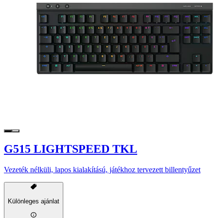
G515 LIGHTSPEED TKL
Vezeték nélküli, lapos kialakítású, játékhoz tervezett billentyűzet
Különleges ajánlat