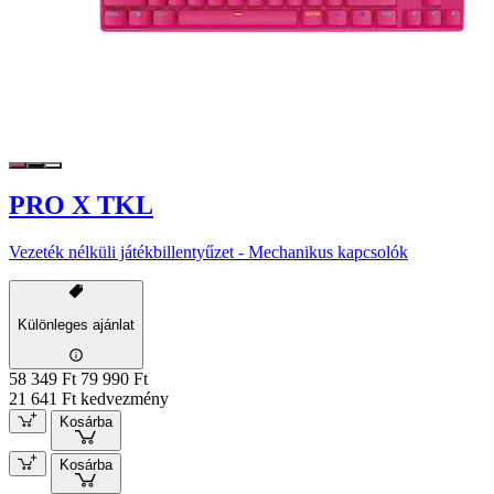
PRO X TKL
Vezeték nélküli játékbillentyűzet - Mechanikus kapcsolók
Különleges ajánlat
58 349 Ft
79 990 Ft
21 641 Ft kedvezmény
Kosárba
Kosárba