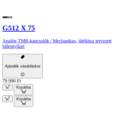
G512 X 75
Analóg TMR-kapcsolók / Mechanikus, játékhoz tervezett
billentyűzet
Ajándék vásárláskor
79 990 Ft
Kosárba
Kosárba