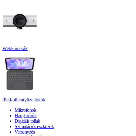
Webkamerák
iPad-billentyűzettokok
Mikrofonok
Hangszórók
Digitális tollak
Szimulációs eszközök
Versenyzés