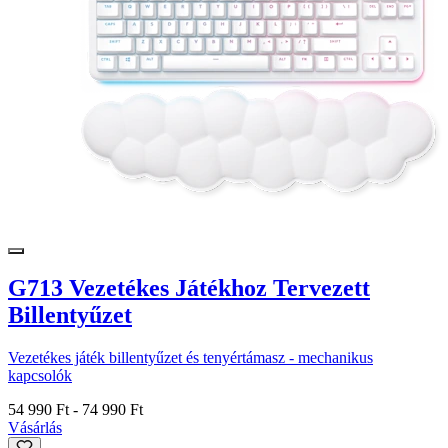
G713 Vezetékes Játékhoz Tervezett
Billentyűzet
Vezetékes játék billentyűzet és tenyértámasz - mechanikus
kapcsolók
54 990 Ft
-
74 990 Ft
Vásárlás