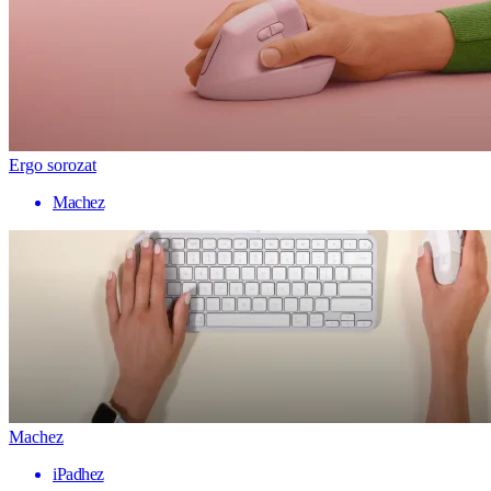
Ergo sorozat
Machez
Machez
iPadhez