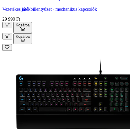
Vezetékes játékbillentyűzet - mechanikus kapcsolók
29 990 Ft
Kosárba
Kosárba