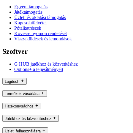
Egyéni támogatás
Játéktámogatás
Üzleti és oktatási támogatás
Kapcsolatfelvétel
Pótalkatrészek
Kövesse nyomon rendelését
Visszaküldések és lemondások
Szoftver
G HUB játékhoz és közvetítéshez
Options+ a teljesítményért
Logitech
Termékek vásárlása
Hatékonysághoz
Játékhoz és közvetítéshez
Üzleti felhasználásra