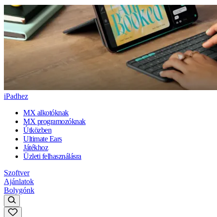
iPadhez
MX alkotóknak
MX programozóknak
Útközben
Ultimate Ears
Játékhoz
Üzleti felhasználásra
Szoftver
Ajánlatok
Bolygónk