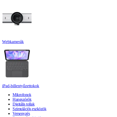
Webkamerák
iPad-billentyűzettokok
Mikrofonok
Hangszórók
Digitális tollak
Szimulációs eszközök
Versenyzés