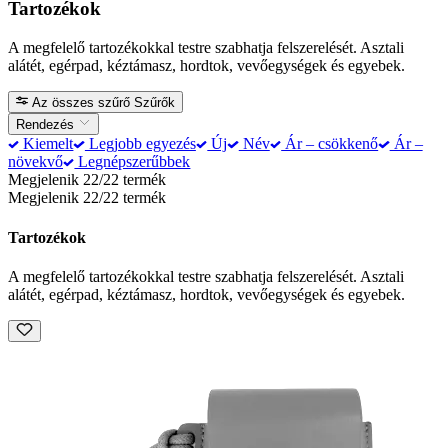
Tartozékok
A megfelelő tartozékokkal testre szabhatja felszerelését. Asztali
alátét, egérpad, kéztámasz, hordtok, vevőegységek és egyebek.
Az összes szűrő
Szűrők
Rendezés
Kiemelt
Legjobb egyezés
Új
Név
Ár – csökkenő
Ár –
növekvő
Legnépszerűbbek
Megjelenik 22/22 termék
Megjelenik 22/22 termék
Tartozékok
A megfelelő tartozékokkal testre szabhatja felszerelését. Asztali
alátét, egérpad, kéztámasz, hordtok, vevőegységek és egyebek.