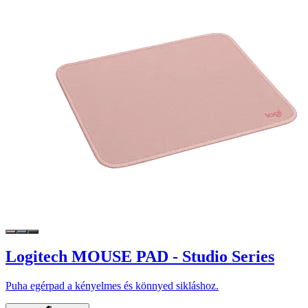
Logitech MOUSE PAD - Studio Series
Puha egérpad a kényelmes és könnyed sikláshoz.