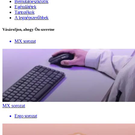
Bemutatóeszközök
Egéralátétek
Tartozékok
A legnépszerűbbek
Vásároljon, ahogy Ön szeretne
MX sorozat
MX sorozat
Ergo sorozat