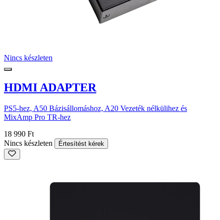
Nincs készleten
HDMI ADAPTER
PS5-hez, A50 Bázisállomáshoz, A20 Vezeték nélkülihez és
MixAmp Pro TR-hez
18 990 Ft
Nincs készleten
Értesítést kérek