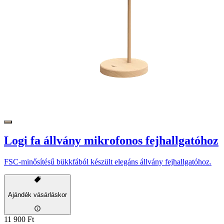
Logi fa állvány mikrofonos fejhallgatóhoz
FSC-minősítésű bükkfából készült elegáns állvány fejhallgatóhoz.
Ajándék vásárláskor
11 900 Ft