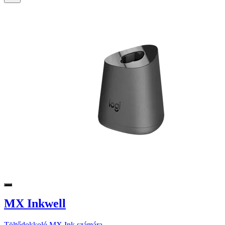
MX Inkwell
Töltődokkoló MX Ink számára