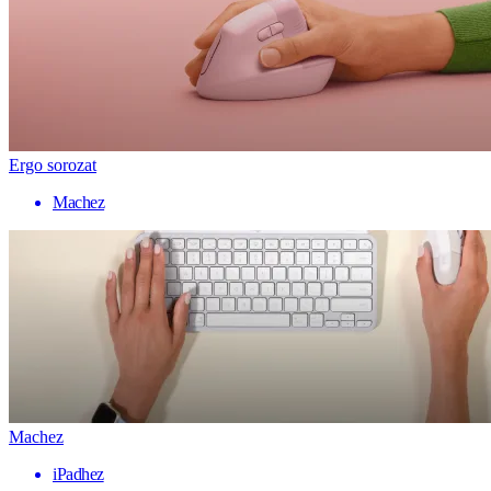
Ergo sorozat
Machez
Machez
iPadhez