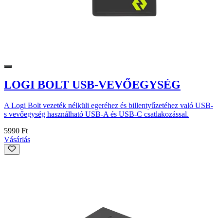
LOGI BOLT USB-VEVŐEGYSÉG
A Logi Bolt vezeték nélküli egeréhez és billentyűzetéhez való USB-
s vevőegység használható USB-A és USB-C csatlakozással.
5990 Ft
Vásárlás