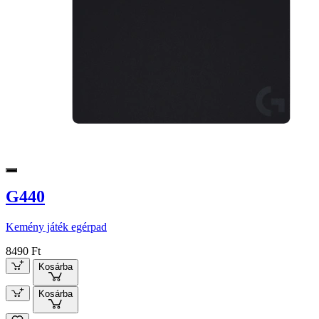
G440
Kemény játék egérpad
8490 Ft
Kosárba
Kosárba