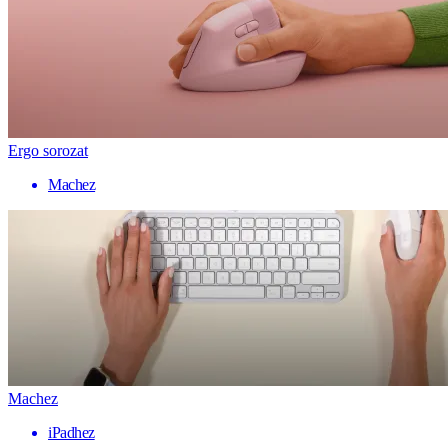
Ergo sorozat
Machez
Machez
iPadhez