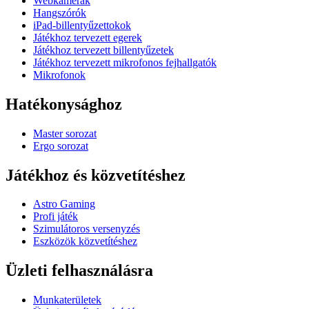
Webkamerák
Hangszórók
iPad-billentyűzettokok
Játékhoz tervezett egerek
Játékhoz tervezett billentyűzetek
Játékhoz tervezett mikrofonos fejhallgatók
Mikrofonok
Hatékonysághoz
Master sorozat
Ergo sorozat
Játékhoz és közvetítéshez
Astro Gaming
Profi játék
Szimulátoros versenyzés
Eszközök közvetítéshez
Üzleti felhasználásra
Munkaterületek