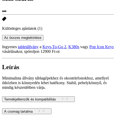
Különleges ajánlatok
(1)
Az összes megtekintése
Ingyenes
tabletállvány
a
Keys-To-Go 2
,
K380s
vagy
Pop Icon Keys
vásárlásakor, spóroljon 12900 Ft-ot
Leírás
Minimalista állvány táblagépekhez és okostelefonokhoz, amellyel
útközben is könnyedén lehet hatékony. Stabil, pehelykönnyű, és
mindig készenlétben várja.
Termékjellemzők és kompatibilitás
A csomag tartalma