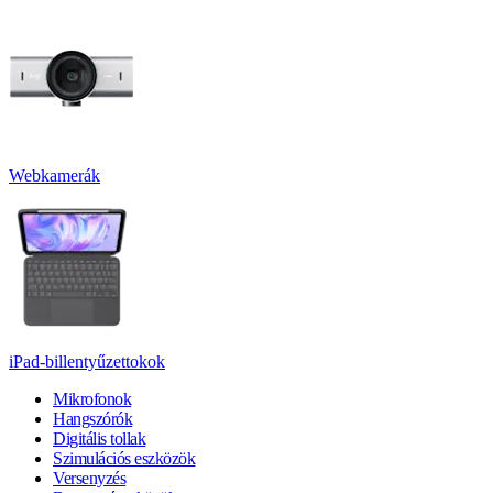
Webkamerák
iPad-billentyűzettokok
Mikrofonok
Hangszórók
Digitális tollak
Szimulációs eszközök
Versenyzés