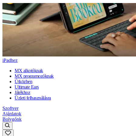
iPadhez
MX alkotóknak
MX programozóknak
Útközben
Ultimate Ears
Játékhoz
Üzleti felhasználásra
Szoftver
Ajánlatok
Bolygónk