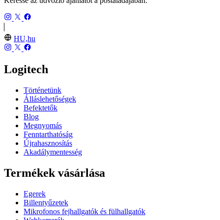
Keresse az üdvözlő ajánlatot a postaládájában.
HU,hu
Logitech
Történetünk
Álláslehetőségek
Befektetők
Blog
Megnyomás
Fenntarthatóság
Újrahasznosítás
Akadálymentesség
Termékek vásárlása
Egerek
Billentyűzetek
Mikrofonos fejhallgatók és fülhallgatók