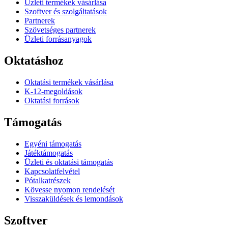
Üzleti termékek vásárlása
Szoftver és szolgáltatások
Partnerek
Szövetséges partnerek
Üzleti forrásanyagok
Oktatáshoz
Oktatási termékek vásárlása
K-12-megoldások
Oktatási források
Támogatás
Egyéni támogatás
Játéktámogatás
Üzleti és oktatási támogatás
Kapcsolatfelvétel
Pótalkatrészek
Kövesse nyomon rendelését
Visszaküldések és lemondások
Szoftver