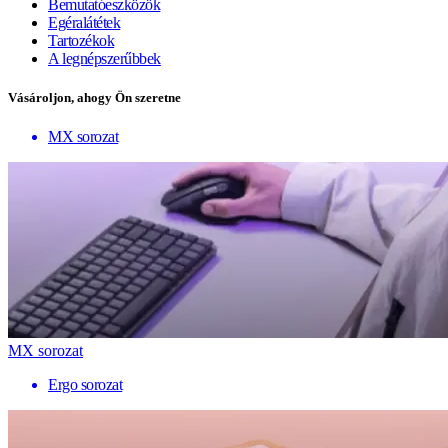
Bemutatóeszközök
Egéralátétek
Tartozékok
A legnépszerűbbek
Vásároljon, ahogy Ön szeretne
MX sorozat
MX sorozat
Ergo sorozat