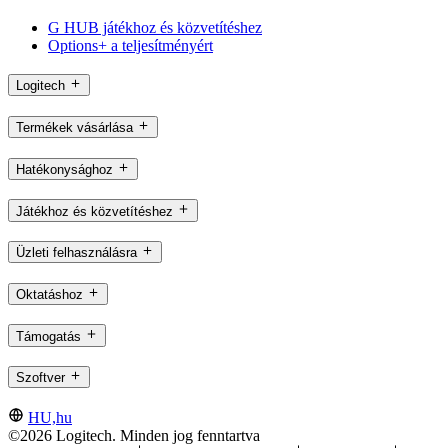
G HUB játékhoz és közvetítéshez
Options+ a teljesítményért
Logitech
Termékek vásárlása
Hatékonysághoz
Játékhoz és közvetítéshez
Üzleti felhasználásra
Oktatáshoz
Támogatás
Szoftver
HU,hu
©2026 Logitech. Minden jog fenntartva