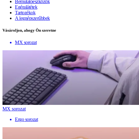
Bemutatóeszközök
Egéralátétek
Tartozékok
A legnépszerűbbek
Vásároljon, ahogy Ön szeretne
MX sorozat
MX sorozat
Ergo sorozat