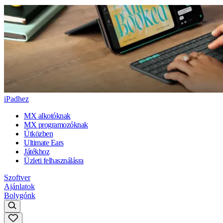
iPadhez
MX alkotóknak
MX programozóknak
Útközben
Ultimate Ears
Játékhoz
Üzleti felhasználásra
Szoftver
Ajánlatok
Bolygónk