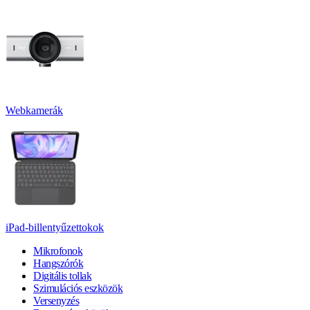
Webkamerák
iPad-billentyűzettokok
Mikrofonok
Hangszórók
Digitális tollak
Szimulációs eszközök
Versenyzés