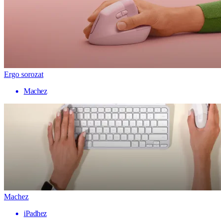
Ergo sorozat
Machez
Machez
iPadhez