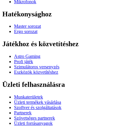
Mikrofonok
Hatékonysághoz
Master sorozat
Ergo sorozat
Játékhoz és közvetítéshez
Astro Gaming
Profi játék
Szimulátoros versenyzés
Eszközök közvetítéshez
Üzleti felhasználásra
Munkaterületek
Üzleti termékek vásárlása
Szoftver és szolgáltatások
Partnerek
Szövetséges partnerek
Üzleti forrásanyagok