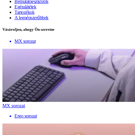
Bemutatóeszközök
Egéralátétek
Tartozékok
A legnépszerűbbek
Vásároljon, ahogy Ön szeretne
MX sorozat
MX sorozat
Ergo sorozat