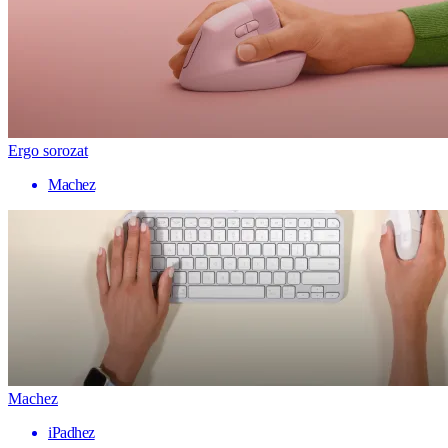
Ergo sorozat
Machez
Machez
iPadhez