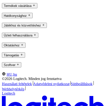
Termékek vásárlása
Hatékonysághoz
Játékhoz és közvetítéshez
Üzleti felhasználásra
Oktatáshoz
Támogatás
Szoftver
HU,hu
©2026 Logitech. Minden jog fenntartva
Használati feltételek
Adatvédelmi nyilatkozat
Sütibeállítások
Webhelytérkép
Logitech