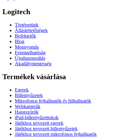
Logitech
Történetünk
Álláslehetőségek
Befektetők
Blog
Megnyomás
Fenntarthatóság
Újrahasznosítás
Akadálymentesség
Termékek vásárlása
Egerek
Billentyűzetek
Mikrofonos fejhallgatók és fülhallgatók
Webkamerák
Hangszórók
iPad-billentyűzettokok
Játékhoz tervezett egerek
Játékhoz tervezett billentyűzetek
Játékhoz tervezett mikrofonos fejhallgatók