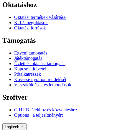
Oktatáshoz
Oktatási termékek vásárlása
K-12-megoldások
Oktatási források
Támogatás
Egyéni támogatás
Játéktámogatás
Üzleti és oktatási támogatás
Kapcsolatfelvétel
Pótalkatrészek
Kövesse nyomon rendelését
Visszaküldések és lemondások
Szoftver
G HUB játékhoz és közvetítéshez
Options+ a teljesítményért
Logitech