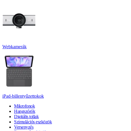
Webkamerák
iPad-billentyűzettokok
Mikrofonok
Hangszórók
Digitális tollak
Szimulációs eszközök
Versenyzés