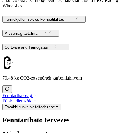
a konzolodat/számítógépedet csatlakoztathatod a PRO Racing
Wheel-hez.
Termékjellemzők és kompatibilitás
A csomag tartalma
Software and Támogatás
79.48
79.48 kg CO2-egyenérték karbonlábnyom
Fenntarthatóság
Főbb jellemzők
További funkciók felfedezése
Fenntartható tervezés