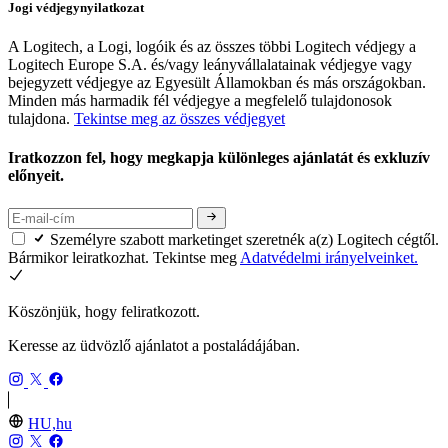
Jogi védjegynyilatkozat
A Logitech, a Logi, logóik és az összes többi Logitech védjegy a
Logitech Europe S.A. és/vagy leányvállalatainak védjegye vagy
bejegyzett védjegye az Egyesült Államokban és más országokban.
Minden más harmadik fél védjegye a megfelelő tulajdonosok
tulajdona.
Tekintse meg az összes védjegyet
Iratkozzon fel, hogy megkapja különleges ajánlatát és exkluzív
előnyeit.
Személyre szabott marketinget szeretnék a(z) Logitech cégtől.
Bármikor leiratkozhat. Tekintse meg
Adatvédelmi irányelveinket.
Köszönjük, hogy feliratkozott.
Keresse az üdvözlő ajánlatot a postaládájában.
HU,hu