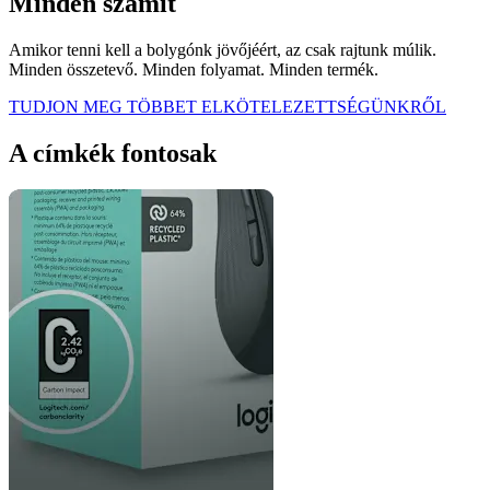
Minden számít
Amikor tenni kell a bolygónk jövőjéért, az csak rajtunk múlik.
Minden összetevő. Minden folyamat. Minden termék.
TUDJON MEG TÖBBET ELKÖTELEZETTSÉGÜNKRŐL
A címkék fontosak