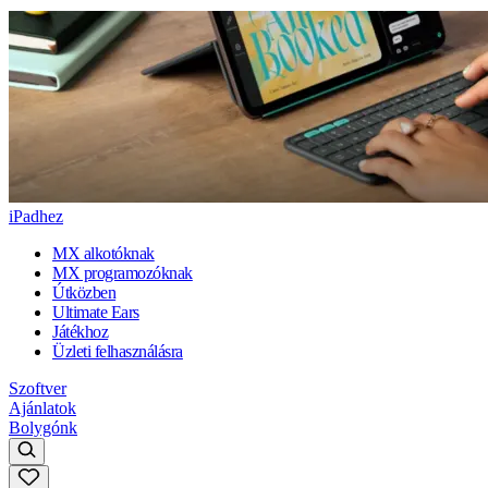
iPadhez
MX alkotóknak
MX programozóknak
Útközben
Ultimate Ears
Játékhoz
Üzleti felhasználásra
Szoftver
Ajánlatok
Bolygónk