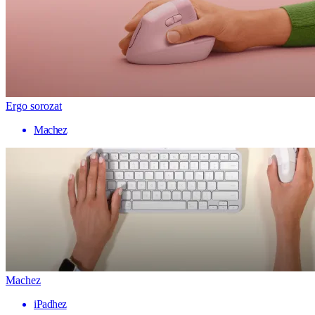
Ergo sorozat
Machez
Machez
iPadhez