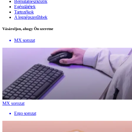
Bemutatóeszközök
Egéralátétek
Tartozékok
A legnépszerűbbek
Vásároljon, ahogy Ön szeretne
MX sorozat
MX sorozat
Ergo sorozat