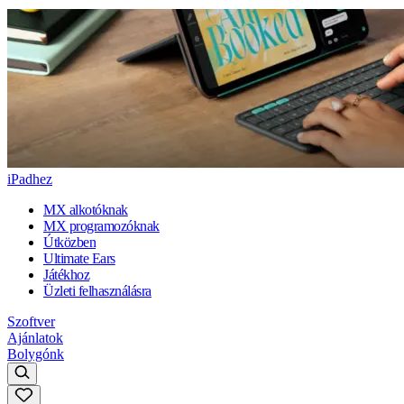
iPadhez
MX alkotóknak
MX programozóknak
Útközben
Ultimate Ears
Játékhoz
Üzleti felhasználásra
Szoftver
Ajánlatok
Bolygónk