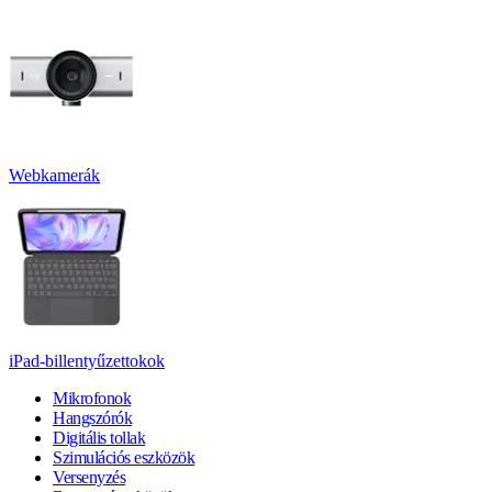
Webkamerák
iPad-billentyűzettokok
Mikrofonok
Hangszórók
Digitális tollak
Szimulációs eszközök
Versenyzés