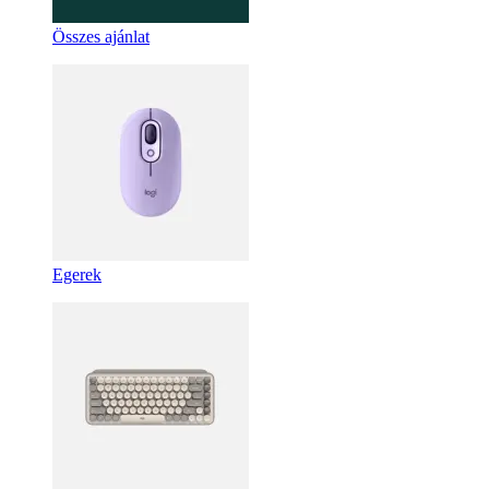
Összes ajánlat
Egerek