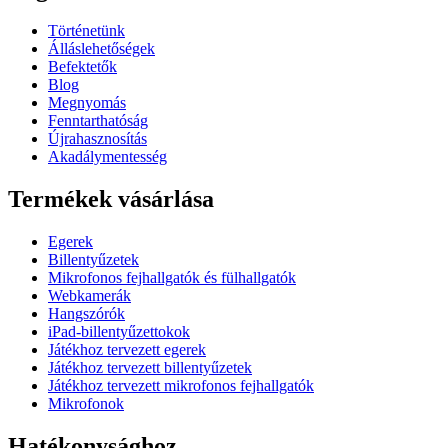
Történetünk
Álláslehetőségek
Befektetők
Blog
Megnyomás
Fenntarthatóság
Újrahasznosítás
Akadálymentesség
Termékek vásárlása
Egerek
Billentyűzetek
Mikrofonos fejhallgatók és fülhallgatók
Webkamerák
Hangszórók
iPad-billentyűzettokok
Játékhoz tervezett egerek
Játékhoz tervezett billentyűzetek
Játékhoz tervezett mikrofonos fejhallgatók
Mikrofonok
Hatékonysághoz