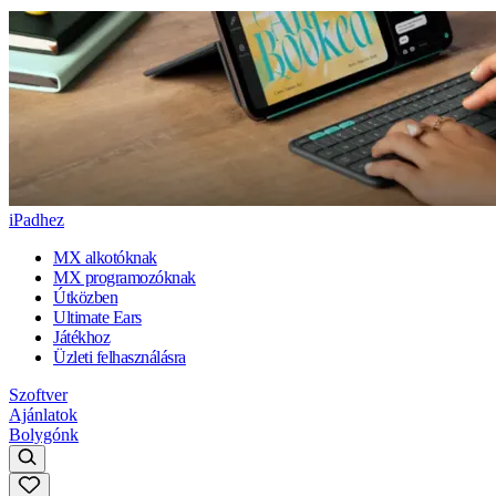
iPadhez
MX alkotóknak
MX programozóknak
Útközben
Ultimate Ears
Játékhoz
Üzleti felhasználásra
Szoftver
Ajánlatok
Bolygónk