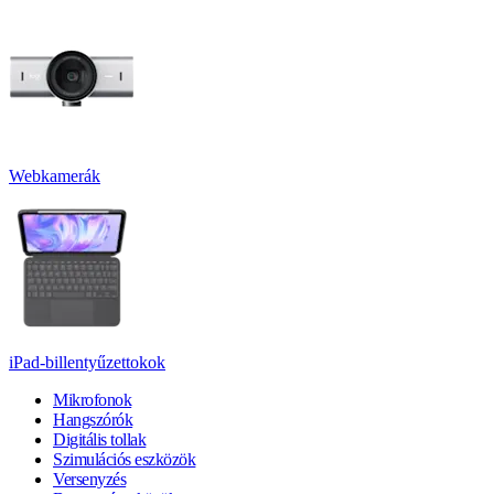
Webkamerák
iPad-billentyűzettokok
Mikrofonok
Hangszórók
Digitális tollak
Szimulációs eszközök
Versenyzés