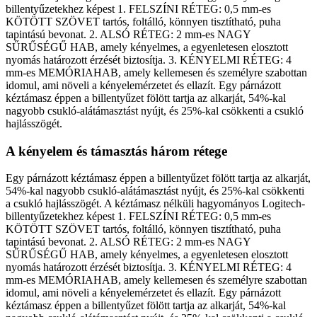
billentyűzetekhez képest 1. FELSZÍNI RÉTEG: 0,5 mm-es
KÖTÖTT SZÖVET tartós, foltálló, könnyen tisztítható, puha
tapintású bevonat. 2. ALSÓ RÉTEG: 2 mm-es NAGY
SŰRŰSÉGŰ HAB, amely kényelmes, a egyenletesen elosztott
nyomás határozott érzését biztosítja. 3. KÉNYELMI RÉTEG: 4
mm-es MEMÓRIAHAB, amely kellemesen és személyre szabottan
idomul, ami növeli a kényelemérzetet és ellazít. Egy párnázott
kéztámasz éppen a billentyűzet fölött tartja az alkarját, 54%-kal
nagyobb csukló-alátámasztást nyújt, és 25%-kal csökkenti a csukló
hajlásszögét.
A kényelem és támasztás három rétege
Egy párnázott kéztámasz éppen a billentyűzet fölött tartja az alkarját,
54%-kal nagyobb csukló-alátámasztást nyújt, és 25%-kal csökkenti
a csukló hajlásszögét. A kéztámasz nélküli hagyományos Logitech-
billentyűzetekhez képest 1. FELSZÍNI RÉTEG: 0,5 mm-es
KÖTÖTT SZÖVET tartós, foltálló, könnyen tisztítható, puha
tapintású bevonat. 2. ALSÓ RÉTEG: 2 mm-es NAGY
SŰRŰSÉGŰ HAB, amely kényelmes, a egyenletesen elosztott
nyomás határozott érzését biztosítja. 3. KÉNYELMI RÉTEG: 4
mm-es MEMÓRIAHAB, amely kellemesen és személyre szabottan
idomul, ami növeli a kényelemérzetet és ellazít. Egy párnázott
kéztámasz éppen a billentyűzet fölött tartja az alkarját, 54%-kal