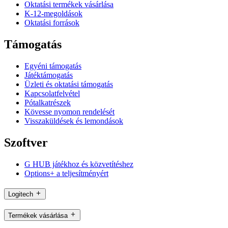
Oktatási termékek vásárlása
K-12-megoldások
Oktatási források
Támogatás
Egyéni támogatás
Játéktámogatás
Üzleti és oktatási támogatás
Kapcsolatfelvétel
Pótalkatrészek
Kövesse nyomon rendelését
Visszaküldések és lemondások
Szoftver
G HUB játékhoz és közvetítéshez
Options+ a teljesítményért
Logitech
Termékek vásárlása