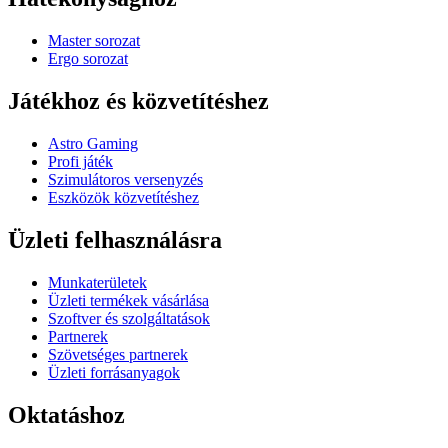
Master sorozat
Ergo sorozat
Játékhoz és közvetítéshez
Astro Gaming
Profi játék
Szimulátoros versenyzés
Eszközök közvetítéshez
Üzleti felhasználásra
Munkaterületek
Üzleti termékek vásárlása
Szoftver és szolgáltatások
Partnerek
Szövetséges partnerek
Üzleti forrásanyagok
Oktatáshoz