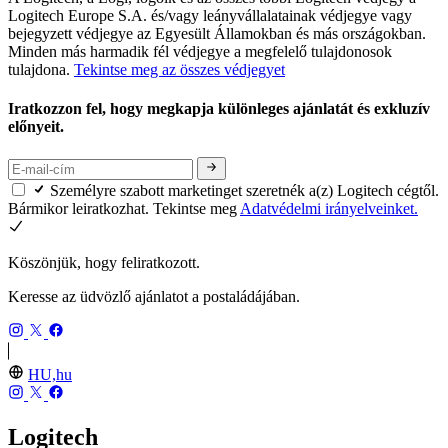
Logitech Europe S.A. és/vagy leányvállalatainak védjegye vagy
bejegyzett védjegye az Egyesült Államokban és más országokban.
Minden más harmadik fél védjegye a megfelelő tulajdonosok
tulajdona.
Tekintse meg az összes védjegyet
Iratkozzon fel, hogy megkapja különleges ajánlatát és exkluzív
előnyeit.
Személyre szabott marketinget szeretnék a(z) Logitech cégtől.
Bármikor leiratkozhat. Tekintse meg
Adatvédelmi irányelveinket.
Köszönjük, hogy feliratkozott.
Keresse az üdvözlő ajánlatot a postaládájában.
HU,hu
Logitech