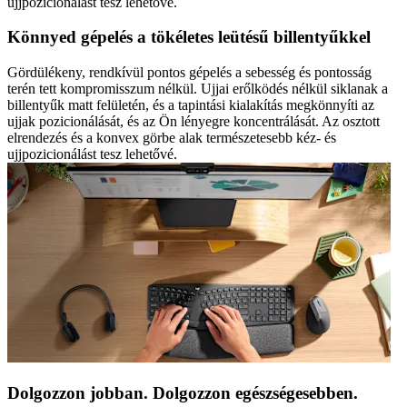
ujjpozicionálást tesz lehetővé.
Könnyed gépelés a tökéletes leütésű billentyűkkel
Gördülékeny, rendkívül pontos gépelés a sebesség és pontosság
terén tett kompromisszum nélkül. Ujjai erőlködés nélkül siklanak a
billentyűk matt felületén, és a tapintási kialakítás megkönnyíti az
ujjak pozicionálását, és az Ön lényegre koncentrálását. Az osztott
elrendezés és a konvex görbe alak természetesebb kéz- és
ujjpozicionálást tesz lehetővé.
Dolgozzon jobban. Dolgozzon egészségesebben.