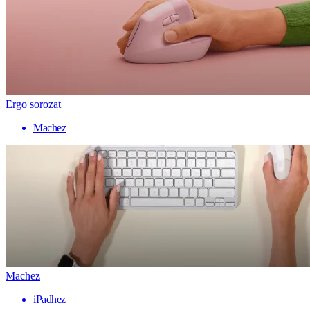
Ergo sorozat
Machez
Machez
iPadhez