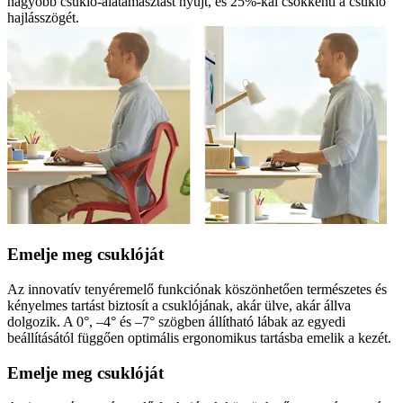
nagyobb csukló-alátámasztást nyújt, és 25%-kal csökkenti a csukló
hajlásszögét.
Emelje meg csuklóját
Az innovatív tenyéremelő funkciónak köszönhetően természetes és
kényelmes tartást biztosít a csuklójának, akár ülve, akár állva
dolgozik. A 0°, –4° és –7° szögben állítható lábak az egyedi
beállításától függően optimális ergonomikus tartásba emelik a kezét.
Emelje meg csuklóját