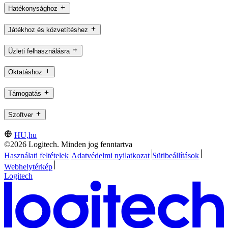
Hatékonysághoz
Játékhoz és közvetítéshez
Üzleti felhasználásra
Oktatáshoz
Támogatás
Szoftver
HU,hu
©2026 Logitech. Minden jog fenntartva
Használati feltételek
Adatvédelmi nyilatkozat
Sütibeállítások
Webhelytérkép
Logitech