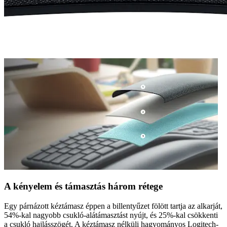
A kényelem és támasztás három rétege
Egy párnázott kéztámasz éppen a billentyűzet fölött tartja az alkarját,
54%-kal nagyobb csukló-alátámasztást nyújt, és 25%-kal csökkenti
a csukló hajlásszögét. A kéztámasz nélküli hagyományos Logitech-