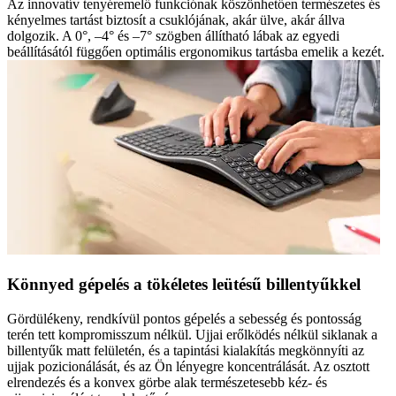
Az innovatív tenyéremelő funkciónak köszönhetően természetes és
kényelmes tartást biztosít a csuklójának, akár ülve, akár állva
dolgozik. A 0°, –4° és –7° szögben állítható lábak az egyedi
beállításától függően optimális ergonomikus tartásba emelik a kezét.
Könnyed gépelés a tökéletes leütésű billentyűkkel
Gördülékeny, rendkívül pontos gépelés a sebesség és pontosság
terén tett kompromisszum nélkül. Ujjai erőlködés nélkül siklanak a
billentyűk matt felületén, és a tapintási kialakítás megkönnyíti az
ujjak pozicionálását, és az Ön lényegre koncentrálását. Az osztott
elrendezés és a konvex görbe alak természetesebb kéz- és