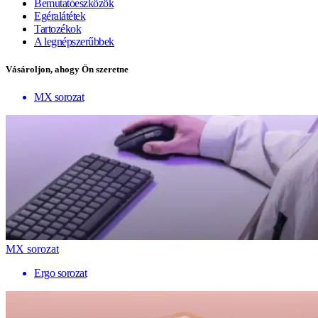
Bemutatóeszközök
Egéralátétek
Tartozékok
A legnépszerűbbek
Vásároljon, ahogy Ön szeretne
MX sorozat
MX sorozat
Ergo sorozat