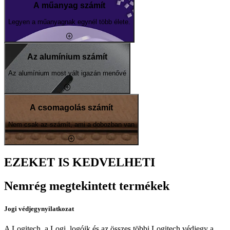
A műanyag számít
Legyen a műanyagnak egynél több élete.
Az alumínium számít
Az alumínium most vált igazán menővé
A csomagolás számít
Nem csak az számít, ami a dobozban van
EZEKET IS KEDVELHETI
Nemrég megtekintett termékek
Jogi védjegynyilatkozat
A Logitech, a Logi, logóik és az összes többi Logitech védjegy a