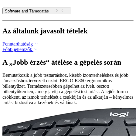
Software and Támogatás
Az általunk javasolt tételek
Fenntarthatóság
Főbb jellemzők
A „Jobb érzés“ átélése a gépelés során
Bemutatkozik a jobb testtartáshoz, kisebb izomterheléshez és jobb
támasztáshoz tervezett osztott ERGO K860 ergonomikus
billentyűzet. Természetesebben gépelhet az ívelt, osztott
billentyűkereten, amely javítja a gépelési testtartást. A lejtős forma
csökkenti az izmok terhelését a csuklóján és az alkarján – kényelmes
tartást biztosítva a kezének és vállának.