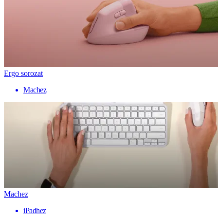
Ergo sorozat
Machez
Machez
iPadhez