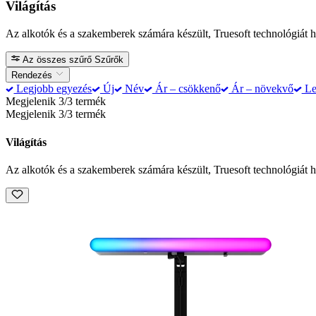
Világítás
Az alkotók és a szakemberek számára készült, Truesoft technológiát 
Az összes szűrő
Szűrők
Rendezés
Legjobb egyezés
Új
Név
Ár – csökkenő
Ár – növekvő
Le
Megjelenik 3/3 termék
Megjelenik 3/3 termék
Világítás
Az alkotók és a szakemberek számára készült, Truesoft technológiát 