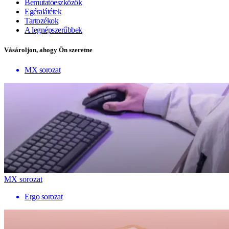
Bemutatóeszközök
Egéralátétek
Tartozékok
A legnépszerűbbek
Vásároljon, ahogy Ön szeretne
MX sorozat
MX sorozat
Ergo sorozat