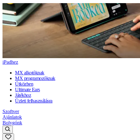
iPadhez
MX alkotóknak
MX programozóknak
Útközben
Ultimate Ears
Játékhoz
Üzleti felhasználásra
Szoftver
Ajánlatok
Bolygónk