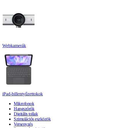
Webkamerák
iPad-billentyűzettokok
Mikrofonok
Hangszórók
Digitális tollak
Szimulációs eszközök
Versenyzés