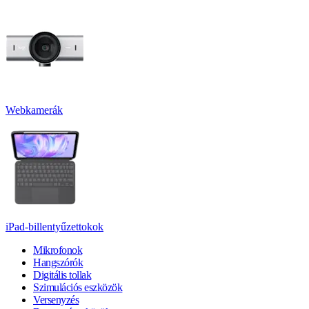
Webkamerák
iPad-billentyűzettokok
Mikrofonok
Hangszórók
Digitális tollak
Szimulációs eszközök
Versenyzés