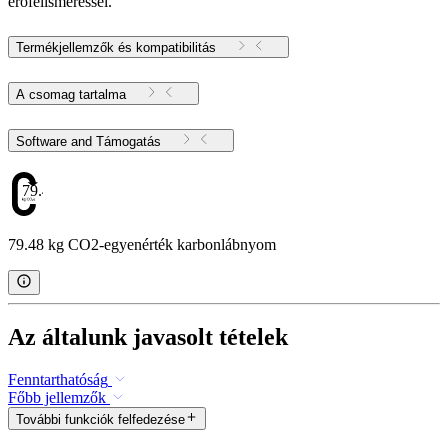
erőfelismeréssel.
Termékjellemzők és kompatibilitás
A csomag tartalma
Software and Támogatás
79.48
79.48 kg CO2-egyenérték karbonlábnyom
Az általunk javasolt tételek
Fenntarthatóság
Főbb jellemzők
További funkciók felfedezése