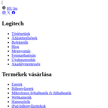
HU,hu
Logitech
Történetünk
Álláslehetőségek
Befektetők
Blog
Megnyomás
Fenntarthatóság
Újrahasznosítás
Akadálymentesség
Termékek vásárlása
Egerek
Billentyűzetek
Mikrofonos fejhallgatók és fülhallgatók
Webkamerák
Hangszórók
iPad-billentyűzettokok