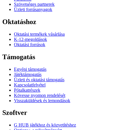
Szövetséges partnerek
Üzleti forrásanyagok
Oktatáshoz
Oktatási termékek vásárlása
K-12-megoldások
Oktatási források
Támogatás
Egyéni támogatás
Játéktámogatás
Üzleti és oktatási támogatás
Kapcsolatfelvétel
Pótalkatrészek
Kövesse nyomon rendelését
Visszaküldések és lemondások
Szoftver
G HUB játékhoz és közvetítéshez