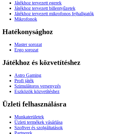
Játékhoz tervezett egerek
Játékhoz tervezett billentyűzetek
Játékhoz tervezett mikrofonos fejhallgatók
Mikrofonok
Hatékonysághoz
Master sorozat
Ergo sorozat
Játékhoz és közvetítéshez
Astro Gaming
Profi játék
Szimulátoros versenyzés
Eszközök közvetítéshez
Üzleti felhasználásra
Munkaterületek
Üzleti termékek vásárlása
Szoftver és szolgáltatások
Partnerek