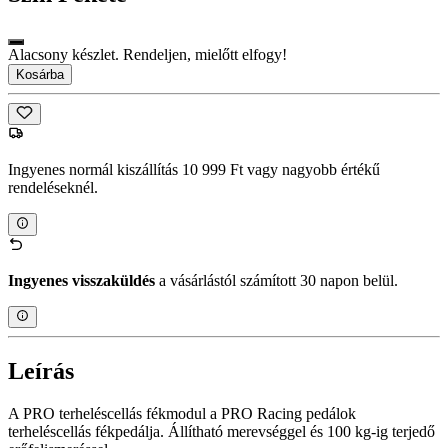
Alacsony készlet. Rendeljen, mielőtt elfogy!
Kosárba
Ingyenes normál kiszállítás 10 999 Ft vagy nagyobb értékű
rendeléseknél.
Ingyenes visszaküldés
a vásárlástól számított 30 napon belül.
Leírás
A PRO terheléscellás fékmodul a PRO Racing pedálok
terheléscellás fékpedálja. Állítható merevséggel és 100 kg-ig terjedő