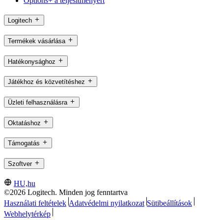
Options+ a teljesítményért
Logitech
Termékek vásárlása
Hatékonysághoz
Játékhoz és közvetítéshez
Üzleti felhasználásra
Oktatáshoz
Támogatás
Szoftver
HU,hu
©2026 Logitech. Minden jog fenntartva
Használati feltételek
Adatvédelmi nyilatkozat
Sütibeállítások
Webhelytérkép