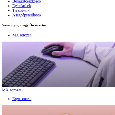
Bemutatóeszközök
Egéralátétek
Tartozékok
A legnépszerűbbek
Vásároljon, ahogy Ön szeretne
MX sorozat
MX sorozat
Ergo sorozat