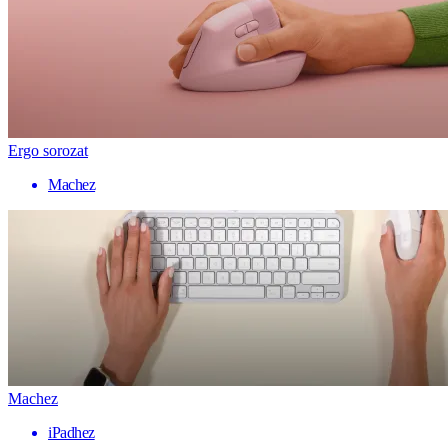
Ergo sorozat
Machez
Machez
iPadhez