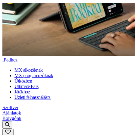
iPadhez
MX alkotóknak
MX programozóknak
Útközben
Ultimate Ears
Játékhoz
Üzleti felhasználásra
Szoftver
Ajánlatok
Bolygónk