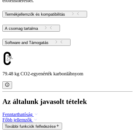
erőfelismeréssel.
Termékjellemzők és kompatibilitás
A csomag tartalma
Software and Támogatás
79.48
79.48 kg CO2-egyenérték karbonlábnyom
Az általunk javasolt tételek
Fenntarthatóság
Főbb jellemzők
További funkciók felfedezése