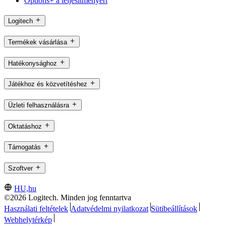
Options+ a teljesítményért
Logitech
Termékek vásárlása
Hatékonysághoz
Játékhoz és közvetítéshez
Üzleti felhasználásra
Oktatáshoz
Támogatás
Szoftver
HU,hu
©2026 Logitech. Minden jog fenntartva
Használati feltételek
Adatvédelmi nyilatkozat
Sütibeállítások
Webhelytérkép