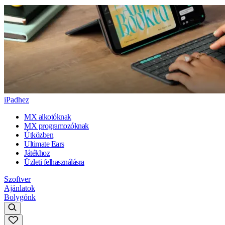
iPadhez
MX alkotóknak
MX programozóknak
Útközben
Ultimate Ears
Játékhoz
Üzleti felhasználásra
Szoftver
Ajánlatok
Bolygónk