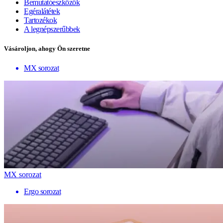
Bemutatóeszközök
Egéralátétek
Tartozékok
A legnépszerűbbek
Vásároljon, ahogy Ön szeretne
MX sorozat
MX sorozat
Ergo sorozat