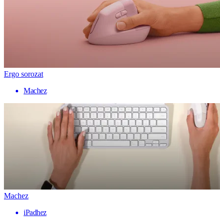
Ergo sorozat
Machez
Machez
iPadhez