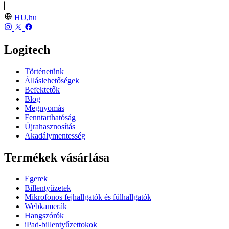
HU,hu
Logitech
Történetünk
Álláslehetőségek
Befektetők
Blog
Megnyomás
Fenntarthatóság
Újrahasznosítás
Akadálymentesség
Termékek vásárlása
Egerek
Billentyűzetek
Mikrofonos fejhallgatók és fülhallgatók
Webkamerák
Hangszórók
iPad-billentyűzettokok