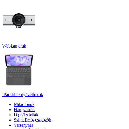
Webkamerák
iPad-billentyűzettokok
Mikrofonok
Hangszórók
Digitális tollak
Szimulációs eszközök
Versenyzés