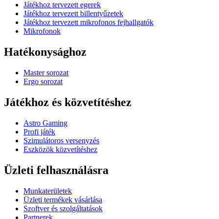
Játékhoz tervezett egerek
Játékhoz tervezett billentyűzetek
Játékhoz tervezett mikrofonos fejhallgatók
Mikrofonok
Hatékonysághoz
Master sorozat
Ergo sorozat
Játékhoz és közvetítéshez
Astro Gaming
Profi játék
Szimulátoros versenyzés
Eszközök közvetítéshez
Üzleti felhasználásra
Munkaterületek
Üzleti termékek vásárlása
Szoftver és szolgáltatások
Partnerek