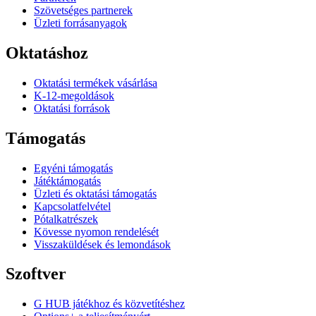
Szövetséges partnerek
Üzleti forrásanyagok
Oktatáshoz
Oktatási termékek vásárlása
K-12-megoldások
Oktatási források
Támogatás
Egyéni támogatás
Játéktámogatás
Üzleti és oktatási támogatás
Kapcsolatfelvétel
Pótalkatrészek
Kövesse nyomon rendelését
Visszaküldések és lemondások
Szoftver
G HUB játékhoz és közvetítéshez