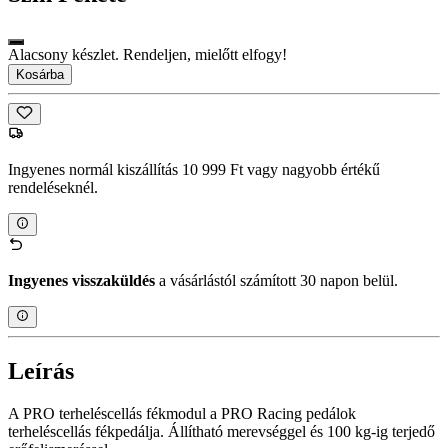
Alacsony készlet. Rendeljen, mielőtt elfogy!
Kosárba
Ingyenes normál kiszállítás 10 999 Ft vagy nagyobb értékű
rendeléseknél.
Ingyenes visszaküldés
a vásárlástól számított 30 napon belül.
Leírás
A PRO terheléscellás fékmodul a PRO Racing pedálok
terheléscellás fékpedálja. Állítható merevséggel és 100 kg-ig terjedő