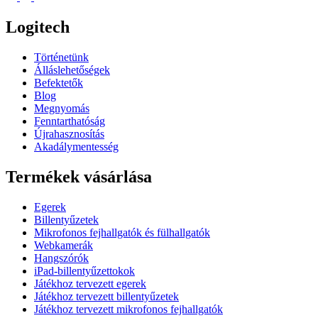
Logitech
Történetünk
Álláslehetőségek
Befektetők
Blog
Megnyomás
Fenntarthatóság
Újrahasznosítás
Akadálymentesség
Termékek vásárlása
Egerek
Billentyűzetek
Mikrofonos fejhallgatók és fülhallgatók
Webkamerák
Hangszórók
iPad-billentyűzettokok
Játékhoz tervezett egerek
Játékhoz tervezett billentyűzetek
Játékhoz tervezett mikrofonos fejhallgatók