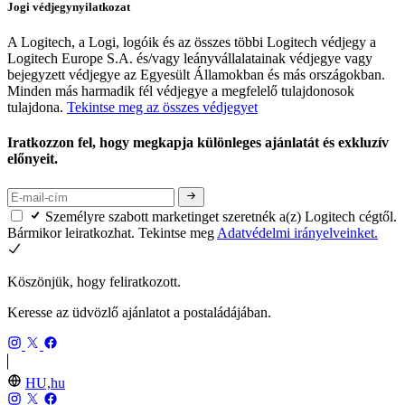
Jogi védjegynyilatkozat
A Logitech, a Logi, logóik és az összes többi Logitech védjegy a
Logitech Europe S.A. és/vagy leányvállalatainak védjegye vagy
bejegyzett védjegye az Egyesült Államokban és más országokban.
Minden más harmadik fél védjegye a megfelelő tulajdonosok
tulajdona.
Tekintse meg az összes védjegyet
Iratkozzon fel, hogy megkapja különleges ajánlatát és exkluzív
előnyeit.
Személyre szabott marketinget szeretnék a(z) Logitech cégtől.
Bármikor leiratkozhat. Tekintse meg
Adatvédelmi irányelveinket.
Köszönjük, hogy feliratkozott.
Keresse az üdvözlő ajánlatot a postaládájában.
HU,hu