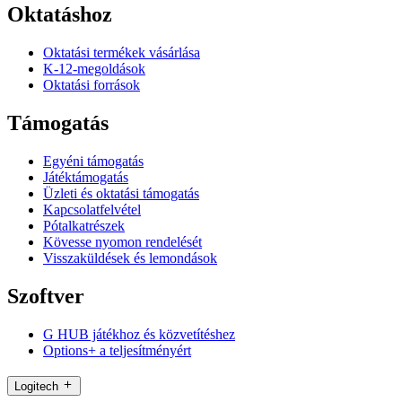
Oktatáshoz
Oktatási termékek vásárlása
K-12-megoldások
Oktatási források
Támogatás
Egyéni támogatás
Játéktámogatás
Üzleti és oktatási támogatás
Kapcsolatfelvétel
Pótalkatrészek
Kövesse nyomon rendelését
Visszaküldések és lemondások
Szoftver
G HUB játékhoz és közvetítéshez
Options+ a teljesítményért
Logitech