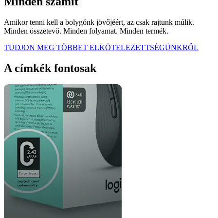
Minden számít
Amikor tenni kell a bolygónk jövőjéért, az csak rajtunk múlik.
Minden összetevő. Minden folyamat. Minden termék.
TUDJON MEG TÖBBET ELKÖTELEZETTSÉGÜNKRŐL
A címkék fontosak