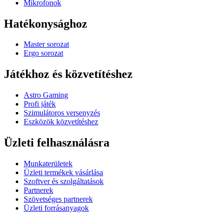
Mikrofonok
Hatékonysághoz
Master sorozat
Ergo sorozat
Játékhoz és közvetítéshez
Astro Gaming
Profi játék
Szimulátoros versenyzés
Eszközök közvetítéshez
Üzleti felhasználásra
Munkaterületek
Üzleti termékek vásárlása
Szoftver és szolgáltatások
Partnerek
Szövetséges partnerek
Üzleti forrásanyagok