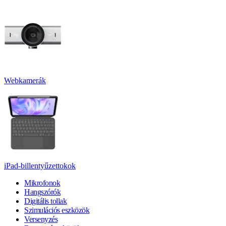
Webkamerák
iPad-billentyűzettokok
Mikrofonok
Hangszórók
Digitális tollak
Szimulációs eszközök
Versenyzés