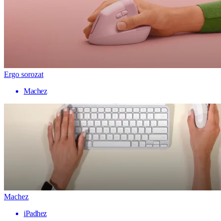
Ergo sorozat
Machez
Machez
iPadhez