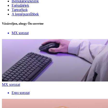
Bemutatóeszközök
Egéralátétek
Tartozékok
A legnépszerűbbek
Vásároljon, ahogy Ön szeretne
MX sorozat
MX sorozat
Ergo sorozat