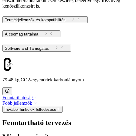
elasztomer/habdarabok cserekészlete, beleértve egy friss üveg
kenőszilikonzsírt is.
Termékjellemzők és kompatibilitás
A csomag tartalma
Software and Támogatás
79.48
79.48 kg CO2-egyenérték karbonlábnyom
Fenntarthatóság
Főbb jellemzők
További funkciók felfedezése
Fenntartható tervezés