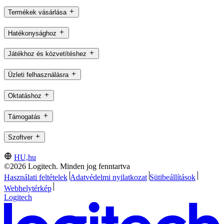
Termékek vásárlása
Hatékonysághoz
Játékhoz és közvetítéshez
Üzleti felhasználásra
Oktatáshoz
Támogatás
Szoftver
HU,hu
©2026 Logitech. Minden jog fenntartva
Használati feltételek
Adatvédelmi nyilatkozat
Sütibeállítások
Webhelytérkép
Logitech