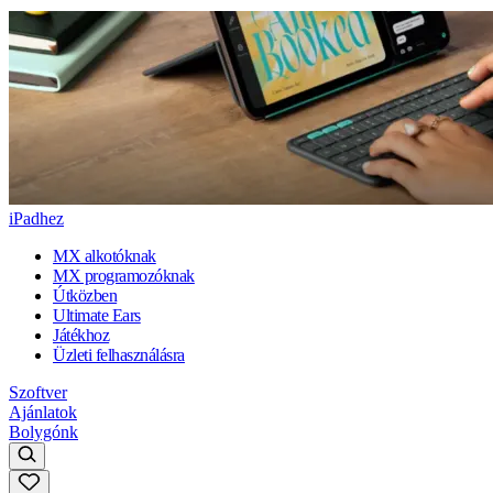
iPadhez
MX alkotóknak
MX programozóknak
Útközben
Ultimate Ears
Játékhoz
Üzleti felhasználásra
Szoftver
Ajánlatok
Bolygónk