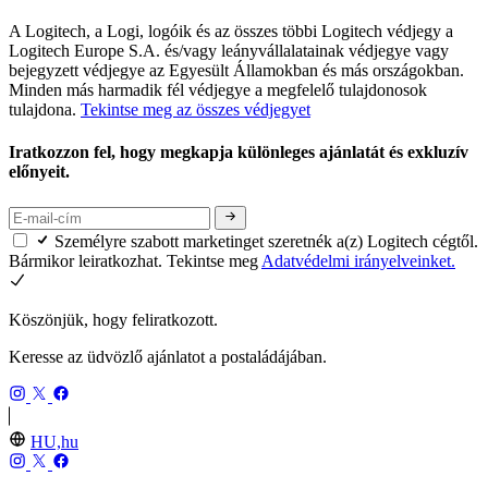
A Logitech, a Logi, logóik és az összes többi Logitech védjegy a
Logitech Europe S.A. és/vagy leányvállalatainak védjegye vagy
bejegyzett védjegye az Egyesült Államokban és más országokban.
Minden más harmadik fél védjegye a megfelelő tulajdonosok
tulajdona.
Tekintse meg az összes védjegyet
Iratkozzon fel, hogy megkapja különleges ajánlatát és exkluzív
előnyeit.
Személyre szabott marketinget szeretnék a(z) Logitech cégtől.
Bármikor leiratkozhat. Tekintse meg
Adatvédelmi irányelveinket.
Köszönjük, hogy feliratkozott.
Keresse az üdvözlő ajánlatot a postaládájában.
HU,hu