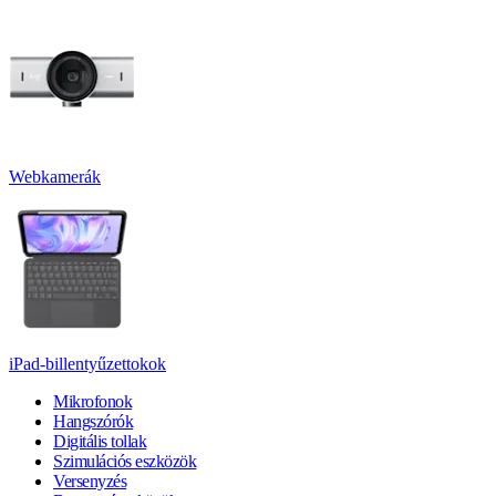
Webkamerák
iPad-billentyűzettokok
Mikrofonok
Hangszórók
Digitális tollak
Szimulációs eszközök
Versenyzés