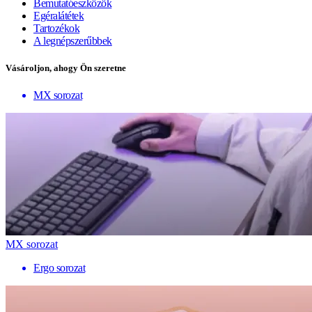
Bemutatóeszközök
Egéralátétek
Tartozékok
A legnépszerűbbek
Vásároljon, ahogy Ön szeretne
MX sorozat
MX sorozat
Ergo sorozat