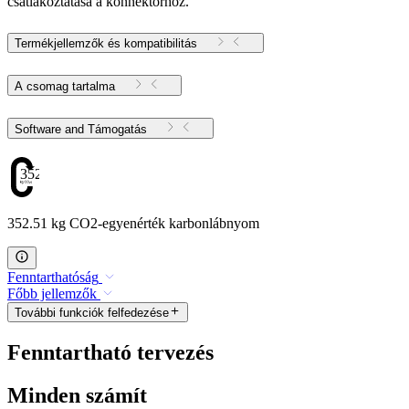
csatlakoztatása a konnektorhoz.
Termékjellemzők és kompatibilitás
A csomag tartalma
Software and Támogatás
352.51
352.51 kg CO2-egyenérték karbonlábnyom
Fenntarthatóság
Főbb jellemzők
További funkciók felfedezése
Fenntartható tervezés
Minden számít