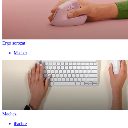
Ergo sorozat
Machez
Machez
iPadhez