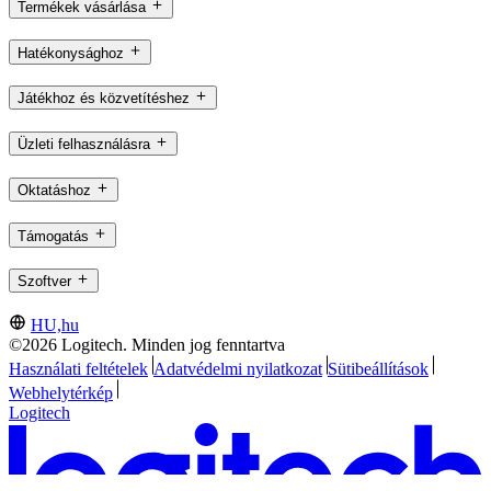
Termékek vásárlása
Hatékonysághoz
Játékhoz és közvetítéshez
Üzleti felhasználásra
Oktatáshoz
Támogatás
Szoftver
HU,hu
©2026 Logitech. Minden jog fenntartva
Használati feltételek
Adatvédelmi nyilatkozat
Sütibeállítások
Webhelytérkép
Logitech