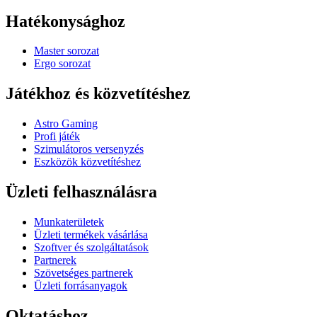
Hatékonysághoz
Master sorozat
Ergo sorozat
Játékhoz és közvetítéshez
Astro Gaming
Profi játék
Szimulátoros versenyzés
Eszközök közvetítéshez
Üzleti felhasználásra
Munkaterületek
Üzleti termékek vásárlása
Szoftver és szolgáltatások
Partnerek
Szövetséges partnerek
Üzleti forrásanyagok
Oktatáshoz