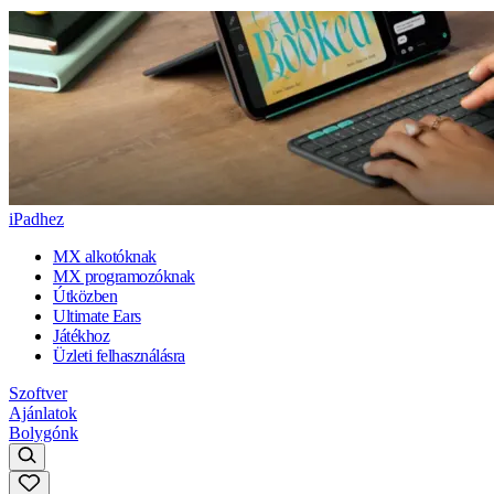
iPadhez
MX alkotóknak
MX programozóknak
Útközben
Ultimate Ears
Játékhoz
Üzleti felhasználásra
Szoftver
Ajánlatok
Bolygónk