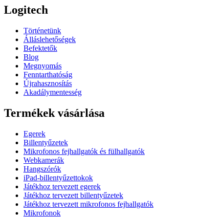
Logitech
Történetünk
Álláslehetőségek
Befektetők
Blog
Megnyomás
Fenntarthatóság
Újrahasznosítás
Akadálymentesség
Termékek vásárlása
Egerek
Billentyűzetek
Mikrofonos fejhallgatók és fülhallgatók
Webkamerák
Hangszórók
iPad-billentyűzettokok
Játékhoz tervezett egerek
Játékhoz tervezett billentyűzetek
Játékhoz tervezett mikrofonos fejhallgatók
Mikrofonok