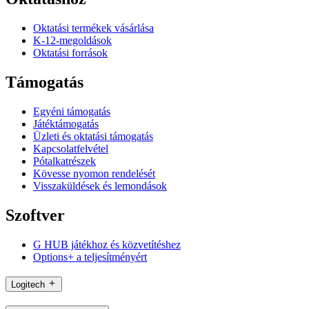
Oktatási termékek vásárlása
K-12-megoldások
Oktatási források
Támogatás
Egyéni támogatás
Játéktámogatás
Üzleti és oktatási támogatás
Kapcsolatfelvétel
Pótalkatrészek
Kövesse nyomon rendelését
Visszaküldések és lemondások
Szoftver
G HUB játékhoz és közvetítéshez
Options+ a teljesítményért
Logitech