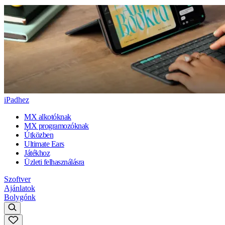
iPadhez
MX alkotóknak
MX programozóknak
Útközben
Ultimate Ears
Játékhoz
Üzleti felhasználásra
Szoftver
Ajánlatok
Bolygónk