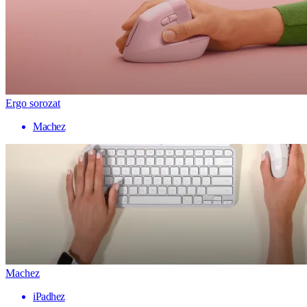
Ergo sorozat
Machez
Machez
iPadhez