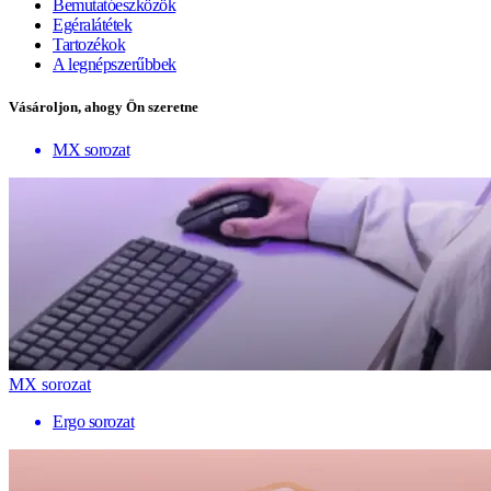
Bemutatóeszközök
Egéralátétek
Tartozékok
A legnépszerűbbek
Vásároljon, ahogy Ön szeretne
MX sorozat
MX sorozat
Ergo sorozat