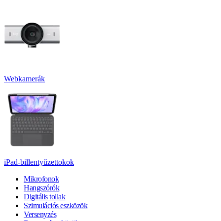
Webkamerák
iPad-billentyűzettokok
Mikrofonok
Hangszórók
Digitális tollak
Szimulációs eszközök
Versenyzés