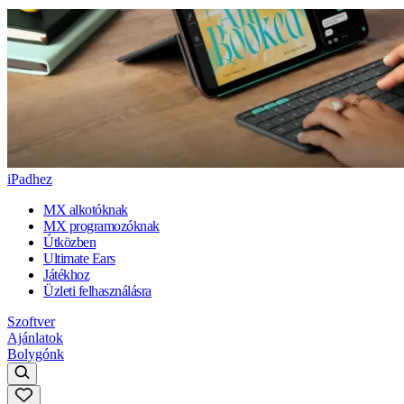
iPadhez
MX alkotóknak
MX programozóknak
Útközben
Ultimate Ears
Játékhoz
Üzleti felhasználásra
Szoftver
Ajánlatok
Bolygónk