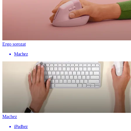
Ergo sorozat
Machez
Machez
iPadhez