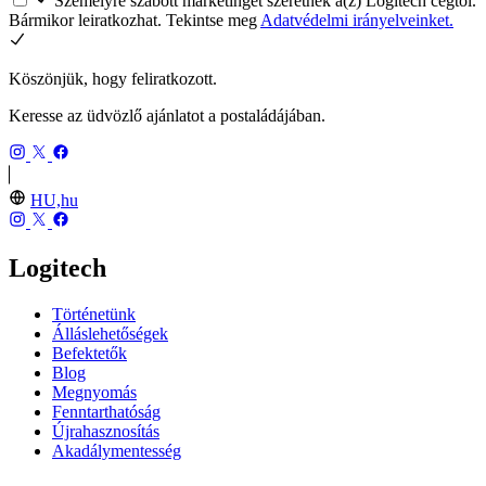
Személyre szabott marketinget szeretnék a(z) Logitech cégtől.
Bármikor leiratkozhat. Tekintse meg
Adatvédelmi irányelveinket.
Köszönjük, hogy feliratkozott.
Keresse az üdvözlő ajánlatot a postaládájában.
HU,hu
Logitech
Történetünk
Álláslehetőségek
Befektetők
Blog
Megnyomás
Fenntarthatóság
Újrahasznosítás
Akadálymentesség