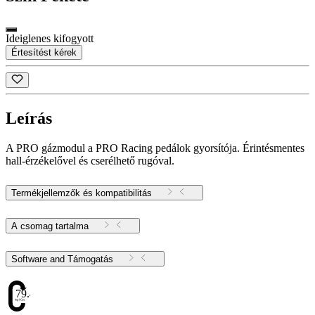
Ideiglenes kifogyott
Értesítést kérek
Leírás
A PRO gázmodul a PRO Racing pedálok gyorsítója. Érintésmentes
hall-érzékelővel és cserélhető rugóval.
Termékjellemzők és kompatibilitás
A csomag tartalma
Software and Támogatás
79.48