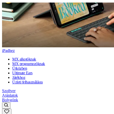
iPadhez
MX alkotóknak
MX programozóknak
Útközben
Ultimate Ears
Játékhoz
Üzleti felhasználásra
Szoftver
Ajánlatok
Bolygónk