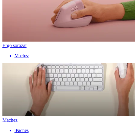
Ergo sorozat
Machez
Machez
iPadhez