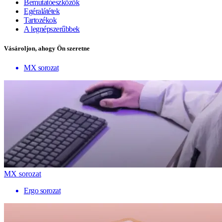
Bemutatóeszközök
Egéralátétek
Tartozékok
A legnépszerűbbek
Vásároljon, ahogy Ön szeretne
MX sorozat
MX sorozat
Ergo sorozat