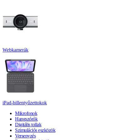
Webkamerák
iPad-billentyűzettokok
Mikrofonok
Hangszórók
Digitális tollak
Szimulációs eszközök
Versenyzés