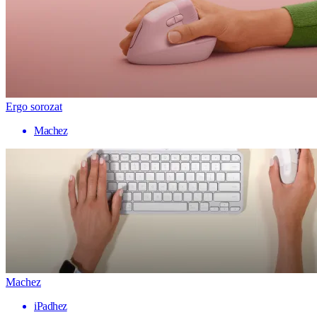
Ergo sorozat
Machez
Machez
iPadhez