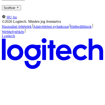
Szoftver
HU,hu
©2026 Logitech. Minden jog fenntartva
Használati feltételek
Adatvédelmi nyilatkozat
Sütibeállítások
Webhelytérkép
Logitech