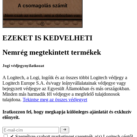
A csomagolás számít
Nem csak az számít, ami a dobozban van
EZEKET IS KEDVELHETI
Nemrég megtekintett termékek
Jogi védjegynyilatkozat
A Logitech, a Logi, logóik és az összes többi Logitech védjegy a
Logitech Europe S.A. és/vagy leányvállalatainak védjegye vagy
bejegyzett védjegye az Egyesült Államokban és más országokban.
Minden más harmadik fél védjegye a megfelelő tulajdonosok
tulajdona.
Tekintse meg az összes védjegyet
Iratkozzon fel, hogy megkapja különleges ajánlatát és exkluzív
előnyeit.
Személyre szabott marketinget szeretnék a(z) Logitech cégtől.