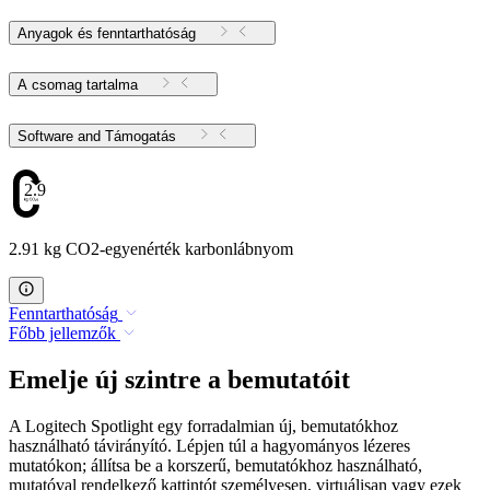
Anyagok és fenntarthatóság
A csomag tartalma
Software and Támogatás
2.91
2.91 kg CO2-egyenérték karbonlábnyom
Fenntarthatóság
Főbb jellemzők
Emelje új szintre a bemutatóit
A Logitech Spotlight egy forradalmian új, bemutatókhoz
használható távirányító. Lépjen túl a hagyományos lézeres
mutatókon; állítsa be a korszerű, bemutatókhoz használható,
mutatóval rendelkező kattintót személyesen, virtuálisan vagy ezek