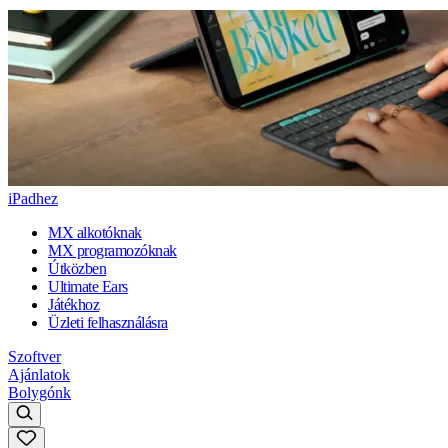
iPadhez
MX alkotóknak
MX programozóknak
Útközben
Ultimate Ears
Játékhoz
Üzleti felhasználásra
Szoftver
Ajánlatok
Bolygónk