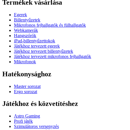
Termékek vásárlása
Egerek
Billentyűzetek
Mikrofonos fejhallgatók és fülhallgatók
Webkamerák
Hangszórók
iPad-billentyűzettokok
Játékhoz tervezett egerek
Játékhoz tervezett billentyűzetek
Játékhoz tervezett mikrofonos fejhallgatók
Mikrofonok
Hatékonysághoz
Master sorozat
Ergo sorozat
Játékhoz és közvetítéshez
Astro Gaming
Profi játék
Szimulátoros versenyzés