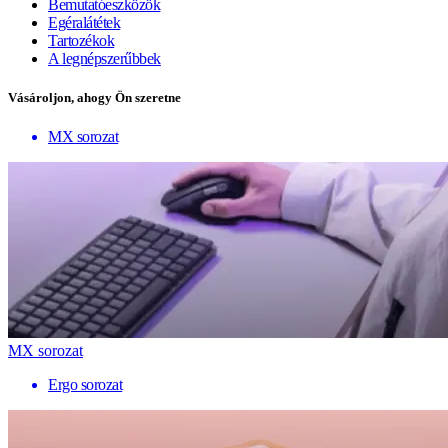
Bemutatóeszközök
Egéralátétek
Tartozékok
A legnépszerűbbek
Vásároljon, ahogy Ön szeretne
MX sorozat
MX sorozat
Ergo sorozat