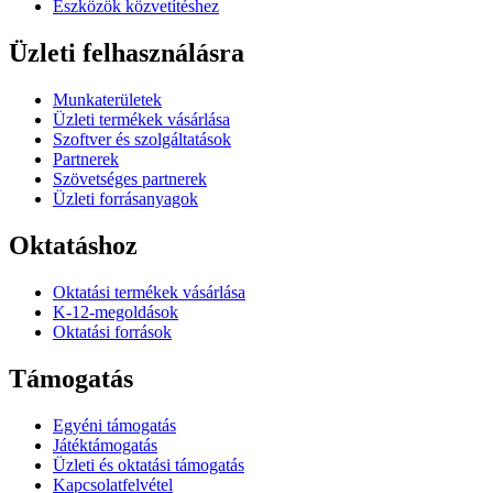
Eszközök közvetítéshez
Üzleti felhasználásra
Munkaterületek
Üzleti termékek vásárlása
Szoftver és szolgáltatások
Partnerek
Szövetséges partnerek
Üzleti forrásanyagok
Oktatáshoz
Oktatási termékek vásárlása
K-12-megoldások
Oktatási források
Támogatás
Egyéni támogatás
Játéktámogatás
Üzleti és oktatási támogatás
Kapcsolatfelvétel