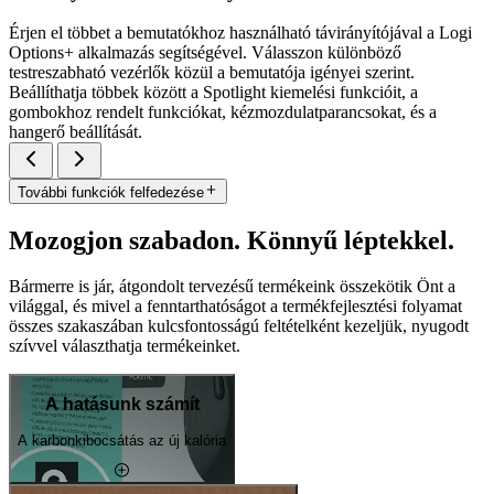
Érjen el többet a bemutatókhoz használható távirányítójával a Logi
Options+ alkalmazás segítségével. Válasszon különböző
testreszabható vezérlők közül a bemutatója igényei szerint.
Beállíthatja többek között a Spotlight kiemelési funkcióit, a
gombokhoz rendelt funkciókat, kézmozdulatparancsokat, és a
hangerő beállítását.
További funkciók felfedezése
Mozogjon szabadon. Könnyű léptekkel.
Bármerre is jár, átgondolt tervezésű termékeink összekötik Önt a
világgal, és mivel a fenntarthatóságot a termékfejlesztési folyamat
összes szakaszában kulcsfontosságú feltételként kezeljük, nyugodt
szívvel választhatja termékeinket.
A hatásunk számít
A karbonkibocsátás az új kalória