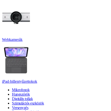
Webkamerák
iPad-billentyűzettokok
Mikrofonok
Hangszórók
Digitális tollak
Szimulációs eszközök
Versenyzés