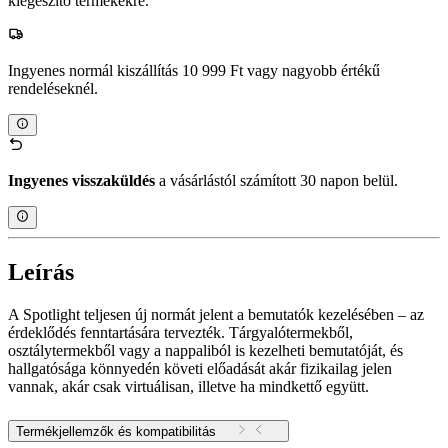
kiegészítő termékekre.
Ingyenes normál kiszállítás 10 999 Ft vagy nagyobb értékű
rendeléseknél.
Ingyenes visszaküldés
a vásárlástól számított 30 napon belül.
Leírás
A Spotlight teljesen új normát jelent a bemutatók kezelésében – az
érdeklődés fenntartására tervezték. Tárgyalótermekből,
osztálytermekből vagy a nappaliból is kezelheti bemutatóját, és
hallgatósága könnyedén követi előadását akár fizikailag jelen
vannak, akár csak virtuálisan, illetve ha mindkettő együtt.
Termékjellemzők és kompatibilitás