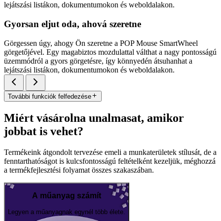
lejátszási listákon, dokumentumokon és weboldalakon.
Gyorsan eljut oda, ahová szeretne
Görgessen úgy, ahogy Ön szeretne a POP Mouse SmartWheel
görgetőjével. Egy magabiztos mozdulattal válthat a nagy pontosságú
üzemmódról a gyors görgetésre, így könnyedén átsuhanhat a
lejátszási listákon, dokumentumokon és weboldalakon.
További funkciók felfedezése
Miért vásárolna unalmasat, amikor
jobbat is vehet?
Termékeink átgondolt tervezése emeli a munkaterületek stílusát, de a
fenntarthatóságot is kulcsfontosságú feltételként kezeljük, méghozzá
a termékfejlesztési folyamat összes szakaszában.
A műanyag számít
Legyen a műanyagnak egynél több élete.