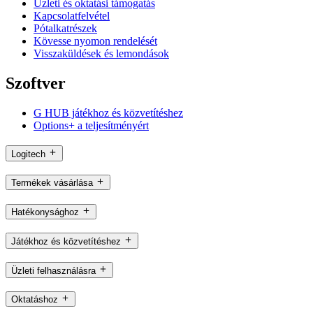
Üzleti és oktatási támogatás
Kapcsolatfelvétel
Pótalkatrészek
Kövesse nyomon rendelését
Visszaküldések és lemondások
Szoftver
G HUB játékhoz és közvetítéshez
Options+ a teljesítményért
Logitech
Termékek vásárlása
Hatékonysághoz
Játékhoz és közvetítéshez
Üzleti felhasználásra
Oktatáshoz