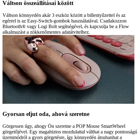
Váltson összeállításai között
Váltson könnyedén akár 3 eszköz között a billentyűzettel és az
egérrel is az Easy-Switch-gombok használatával. Csatlakozzon
Bluetooth® vagy Logi Bolt segítségével, és kapcsolja be a Flow
alkalmazást a zökkenőmentes adatátvitelhez.
Gyorsan eljut oda, ahová szeretne
Görgessen úgy, ahogy Ön szeretne a POP Mouse SmartWheel
görgetőjével. Egy magabiztos mozdulattal válthat a nagy pontosságú
üzemmódról a gyors görgetésre, így könnyedén átsuhanhat a