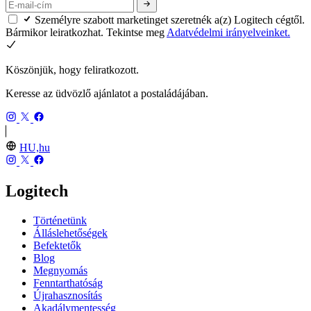
Személyre szabott marketinget szeretnék a(z) Logitech cégtől.
Bármikor leiratkozhat. Tekintse meg
Adatvédelmi irányelveinket.
Köszönjük, hogy feliratkozott.
Keresse az üdvözlő ajánlatot a postaládájában.
HU,hu
Logitech
Történetünk
Álláslehetőségek
Befektetők
Blog
Megnyomás
Fenntarthatóság
Újrahasznosítás
Akadálymentesség