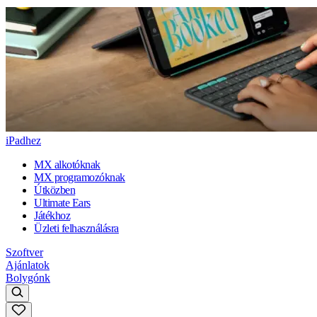
iPadhez
MX alkotóknak
MX programozóknak
Útközben
Ultimate Ears
Játékhoz
Üzleti felhasználásra
Szoftver
Ajánlatok
Bolygónk