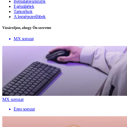
Bemutatóeszközök
Egéralátétek
Tartozékok
A legnépszerűbbek
Vásároljon, ahogy Ön szeretne
MX sorozat
MX sorozat
Ergo sorozat