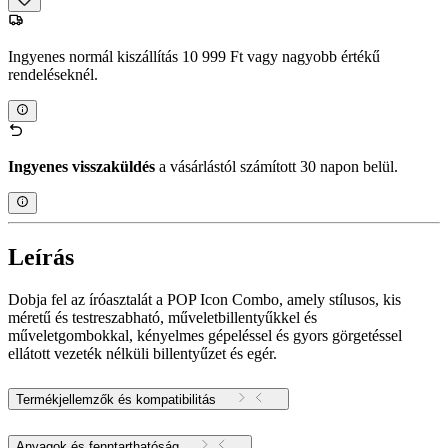
Ingyenes normál kiszállítás 10 999 Ft vagy nagyobb értékű
rendeléseknél.
Ingyenes visszaküldés
a vásárlástól számított 30 napon belül.
Leírás
Dobja fel az íróasztalát a POP Icon Combo, amely stílusos, kis
méretű és testreszabható, műveletbillentyűkkel és
műveletgombokkal, kényelmes gépeléssel és gyors görgetéssel
ellátott vezeték nélküli billentyűzet és egér.
Termékjellemzők és kompatibilitás
Anyagok és fenntarthatóság