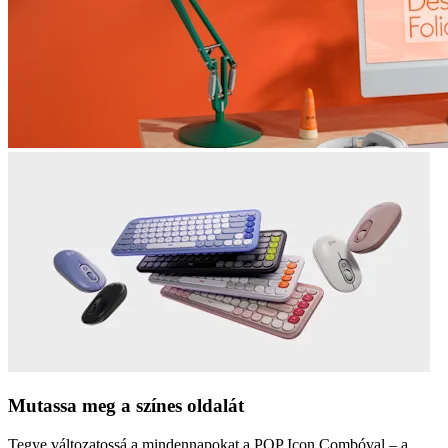
Mutassa meg a színes oldalát
Tegye változatossá a mindennapokat a POP Icon Combóval – a