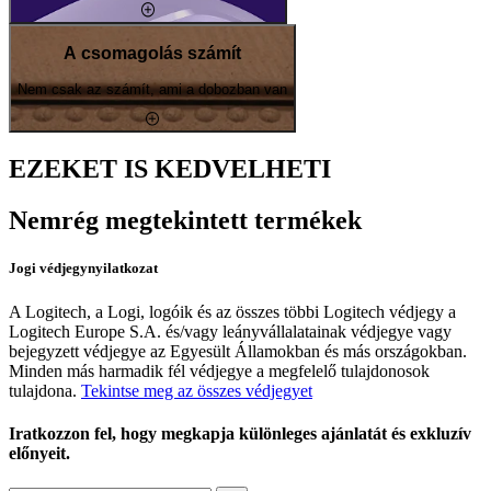
A csomagolás számít
Nem csak az számít, ami a dobozban van
EZEKET IS KEDVELHETI
Nemrég megtekintett termékek
Jogi védjegynyilatkozat
A Logitech, a Logi, logóik és az összes többi Logitech védjegy a
Logitech Europe S.A. és/vagy leányvállalatainak védjegye vagy
bejegyzett védjegye az Egyesült Államokban és más országokban.
Minden más harmadik fél védjegye a megfelelő tulajdonosok
tulajdona.
Tekintse meg az összes védjegyet
Iratkozzon fel, hogy megkapja különleges ajánlatát és exkluzív
előnyeit.