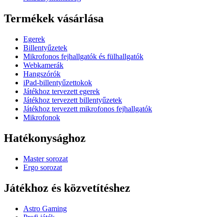
Termékek vásárlása
Egerek
Billentyűzetek
Mikrofonos fejhallgatók és fülhallgatók
Webkamerák
Hangszórók
iPad-billentyűzettokok
Játékhoz tervezett egerek
Játékhoz tervezett billentyűzetek
Játékhoz tervezett mikrofonos fejhallgatók
Mikrofonok
Hatékonysághoz
Master sorozat
Ergo sorozat
Játékhoz és közvetítéshez
Astro Gaming