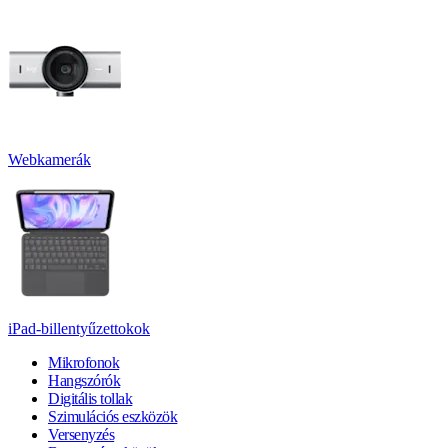
Webkamerák
iPad-billentyűzettokok
Mikrofonok
Hangszórók
Digitális tollak
Szimulációs eszközök
Versenyzés