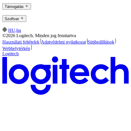
Támogatás
Szoftver
HU,hu
©2026 Logitech. Minden jog fenntartva
Használati feltételek
Adatvédelmi nyilatkozat
Sütibeállítások
Webhelytérkép
Logitech