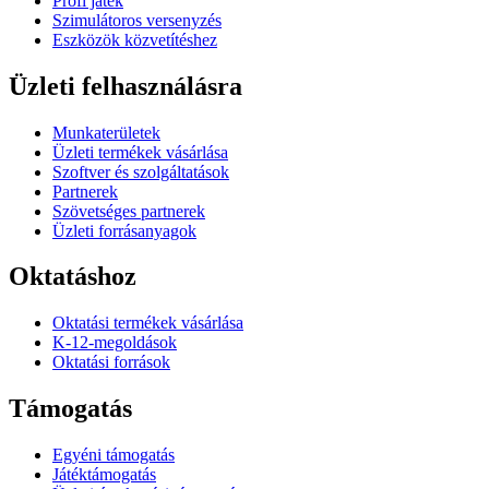
Profi játék
Szimulátoros versenyzés
Eszközök közvetítéshez
Üzleti felhasználásra
Munkaterületek
Üzleti termékek vásárlása
Szoftver és szolgáltatások
Partnerek
Szövetséges partnerek
Üzleti forrásanyagok
Oktatáshoz
Oktatási termékek vásárlása
K-12-megoldások
Oktatási források
Támogatás
Egyéni támogatás
Játéktámogatás