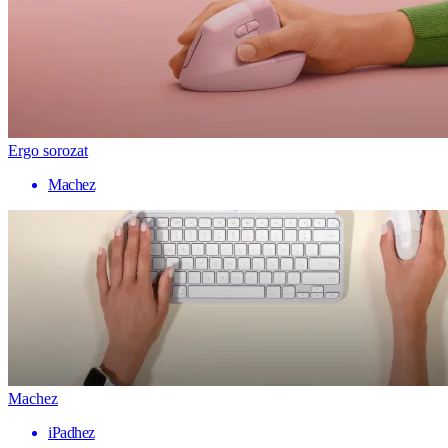
Ergo sorozat
Machez
Machez
iPadhez