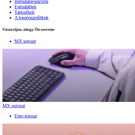
Bemutatóeszközök
Egéralátétek
Tartozékok
A legnépszerűbbek
Vásároljon, ahogy Ön szeretne
MX sorozat
MX sorozat
Ergo sorozat