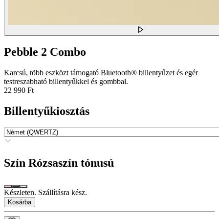
Pebble 2 Combo
Karcsú, több eszközt támogató Bluetooth® billentyűzet és egér
testreszabható billentyűkkel és gombbal.
22 990 Ft
Billentyűkiosztás
Szín
Rózsaszín tónusú
Készleten. Szállításra kész.
Kosárba