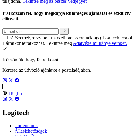
tulajdona.
Tekintse meg az összes védjegyet
Iratkozzon fel, hogy megkapja különleges ajánlatát és exkluzív
előnyeit.
Személyre szabott marketinget szeretnék a(z) Logitech cégtől.
Bármikor leiratkozhat. Tekintse meg
Adatvédelmi irányelveinket.
Köszönjük, hogy feliratkozott.
Keresse az üdvözlő ajánlatot a postaládájában.
HU,hu
Logitech
Történetünk
Álláslehetőségek