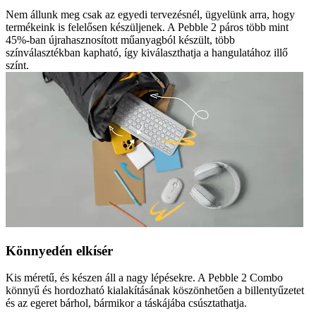
Nem állunk meg csak az egyedi tervezésnél, ügyelünk arra, hogy
termékeink is felelősen készüljenek. A Pebble 2 páros több mint
45%-ban újrahasznosított műanyagból készült, több
színválasztékban kapható, így kiválaszthatja a hangulatához illő
színt.
Könnyedén elkísér
Kis méretű, és készen áll a nagy lépésekre. A Pebble 2 Combo
könnyű és hordozható kialakításának köszönhetően a billentyűzetet
és az egeret bárhol, bármikor a táskájába csúsztathatja.