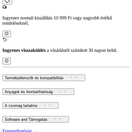
Ingyenes normál kiszállítás 10 999 Ft vagy nagyobb értékű
rendeléseknél.
Ingyenes visszaküldés
a vásárlástól számított 30 napon belül.
Termékjellemzők és kompatibilitás
Anyagok és fenntarthatóság
A csomag tartalma
Software and Támogatás
Fenntarthatóság