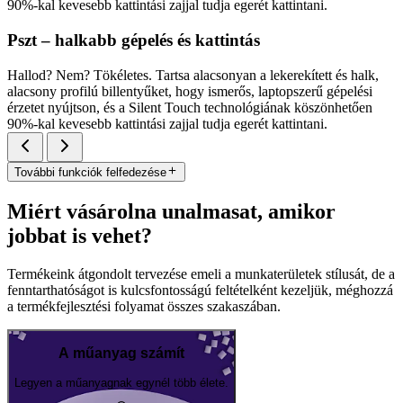
90%-kal kevesebb kattintási zajjal tudja egerét kattintani.
Pszt – halkabb gépelés és kattintás
Hallod? Nem? Tökéletes. Tartsa alacsonyan a lekerekített és halk,
alacsony profilú billentyűket, hogy ismerős, laptopszerű gépelési
érzetet nyújtson, és a Silent Touch technológiának köszönhetően
90%-kal kevesebb kattintási zajjal tudja egerét kattintani.
További funkciók felfedezése
Miért vásárolna unalmasat, amikor
jobbat is vehet?
Termékeink átgondolt tervezése emeli a munkaterületek stílusát, de a
fenntarthatóságot is kulcsfontosságú feltételként kezeljük, méghozzá
a termékfejlesztési folyamat összes szakaszában.
A műanyag számít
Legyen a műanyagnak egynél több élete.