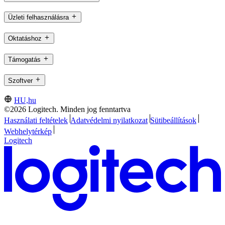
Üzleti felhasználásra
Oktatáshoz
Támogatás
Szoftver
HU,hu
©2026 Logitech. Minden jog fenntartva
Használati feltételek
Adatvédelmi nyilatkozat
Sütibeállítások
Webhelytérkép
Logitech