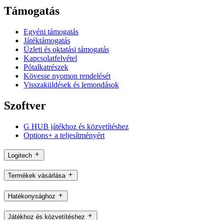
Támogatás
Egyéni támogatás
Játéktámogatás
Üzleti és oktatási támogatás
Kapcsolatfelvétel
Pótalkatrészek
Kövesse nyomon rendelését
Visszaküldések és lemondások
Szoftver
G HUB játékhoz és közvetítéshez
Options+ a teljesítményért
Logitech
Termékek vásárlása
Hatékonysághoz
Játékhoz és közvetítéshez