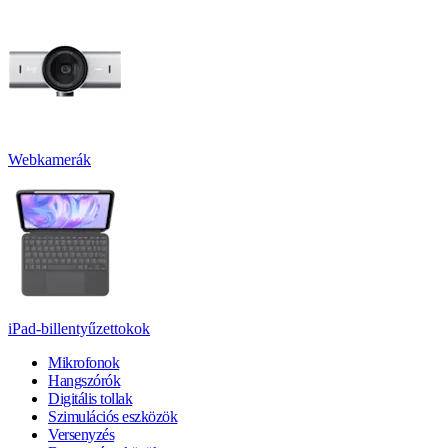
Webkamerák
iPad-billentyűzettokok
Mikrofonok
Hangszórók
Digitális tollak
Szimulációs eszközök
Versenyzés