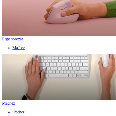
Ergo sorozat
Machez
Machez
iPadhez