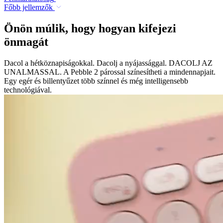
Főbb jellemzők
Önön múlik, hogy hogyan kifejezi
önmagát
Dacol a hétköznapiságokkal. Dacolj a nyájassággal. DACOLJ AZ
UNALMASSAL. A Pebble 2 párossal színesítheti a mindennapjait.
Egy egér és billentyűzet több színnel és még intelligensebb
technológiával.