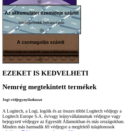
Az akkumulátor üzemideje számít
Intelligensebb bekapcsolás
A csomagolás számít
Nem csak az számít, ami a dobozban van
EZEKET IS KEDVELHETI
Nemrég megtekintett termékek
Jogi védjegynyilatkozat
A Logitech, a Logi, logóik és az összes többi Logitech védjegy a
Logitech Europe S.A. és/vagy leányvállalatainak védjegye vagy
bejegyzett védjegye az Egyesült Államokban és más országokban.
Minden más harmadik fél védjegye a megfelelő tulajdonosok