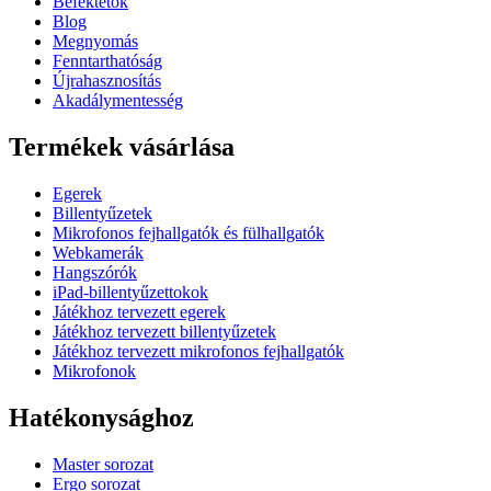
Befektetők
Blog
Megnyomás
Fenntarthatóság
Újrahasznosítás
Akadálymentesség
Termékek vásárlása
Egerek
Billentyűzetek
Mikrofonos fejhallgatók és fülhallgatók
Webkamerák
Hangszórók
iPad-billentyűzettokok
Játékhoz tervezett egerek
Játékhoz tervezett billentyűzetek
Játékhoz tervezett mikrofonos fejhallgatók
Mikrofonok
Hatékonysághoz
Master sorozat
Ergo sorozat