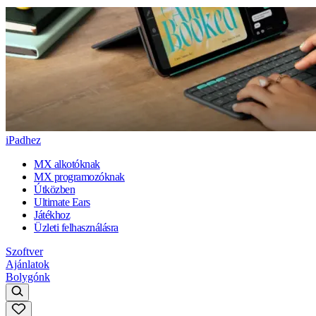
iPadhez
MX alkotóknak
MX programozóknak
Útközben
Ultimate Ears
Játékhoz
Üzleti felhasználásra
Szoftver
Ajánlatok
Bolygónk