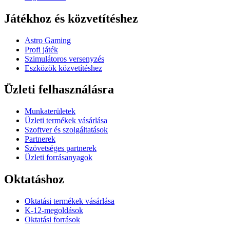
Játékhoz és közvetítéshez
Astro Gaming
Profi játék
Szimulátoros versenyzés
Eszközök közvetítéshez
Üzleti felhasználásra
Munkaterületek
Üzleti termékek vásárlása
Szoftver és szolgáltatások
Partnerek
Szövetséges partnerek
Üzleti forrásanyagok
Oktatáshoz
Oktatási termékek vásárlása
K-12-megoldások
Oktatási források