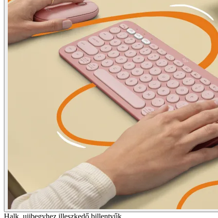
Halk, ujjbegyhez illeszkedő billentyűk