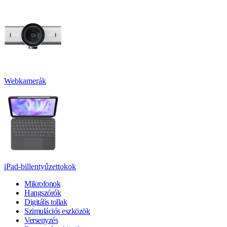
Webkamerák
iPad-billentyűzettokok
Mikrofonok
Hangszórók
Digitális tollak
Szimulációs eszközök
Versenyzés