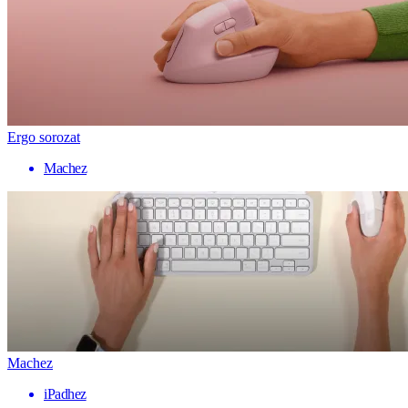
Ergo sorozat
Machez
Machez
iPadhez