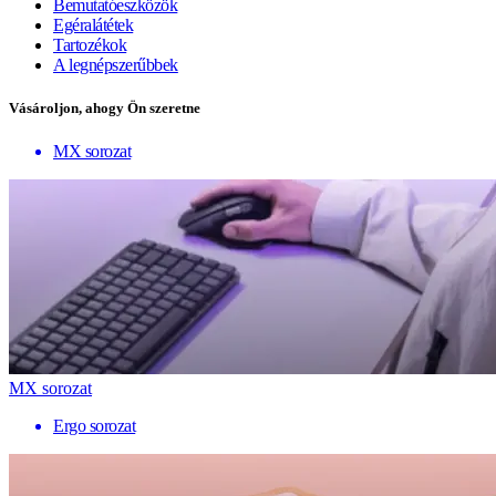
Bemutatóeszközök
Egéralátétek
Tartozékok
A legnépszerűbbek
Vásároljon, ahogy Ön szeretne
MX sorozat
MX sorozat
Ergo sorozat