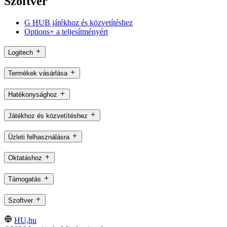
Szoftver
G HUB játékhoz és közvetítéshez
Options+ a teljesítményért
Logitech
Termékek vásárlása
Hatékonysághoz
Játékhoz és közvetítéshez
Üzleti felhasználásra
Oktatáshoz
Támogatás
Szoftver
HU,hu