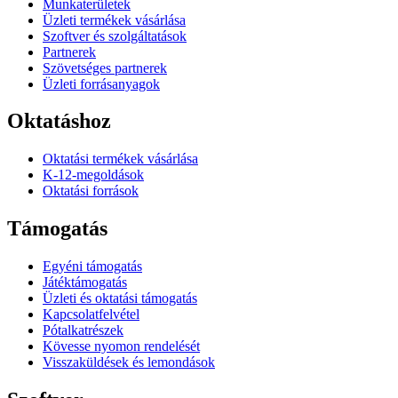
Munkaterületek
Üzleti termékek vásárlása
Szoftver és szolgáltatások
Partnerek
Szövetséges partnerek
Üzleti forrásanyagok
Oktatáshoz
Oktatási termékek vásárlása
K-12-megoldások
Oktatási források
Támogatás
Egyéni támogatás
Játéktámogatás
Üzleti és oktatási támogatás
Kapcsolatfelvétel
Pótalkatrészek
Kövesse nyomon rendelését
Visszaküldések és lemondások