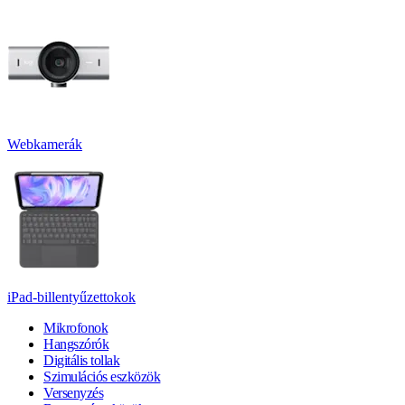
Webkamerák
iPad-billentyűzettokok
Mikrofonok
Hangszórók
Digitális tollak
Szimulációs eszközök
Versenyzés