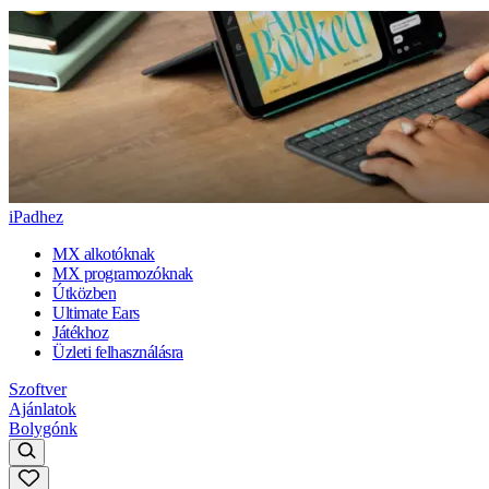
iPadhez
MX alkotóknak
MX programozóknak
Útközben
Ultimate Ears
Játékhoz
Üzleti felhasználásra
Szoftver
Ajánlatok
Bolygónk