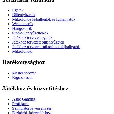
Egerek
Billentyűzetek
Mikrofonos fejhallgatók és fülhallgatók
Webkamerák
Hangszórók
iPad-billentyűzettokok
Játékhoz tervezett egerek
Játékhoz tervezett billentyűzetek
Játékhoz tervezett mikrofonos fejhallgatók
Mikrofonok
Hatékonysághoz
Master sorozat
Ergo sorozat
Játékhoz és közvetítéshez
Astro Gaming
Profi játék
Szimulátoros versenyzés
Eszközök közvetítéshez