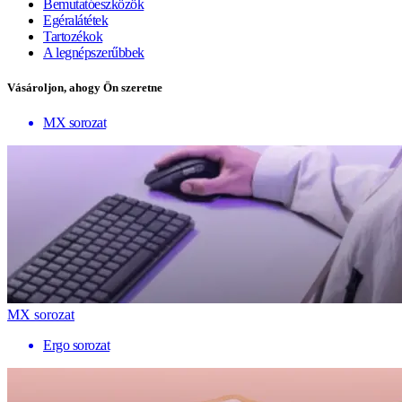
Bemutatóeszközök
Egéralátétek
Tartozékok
A legnépszerűbbek
Vásároljon, ahogy Ön szeretne
MX sorozat
MX sorozat
Ergo sorozat