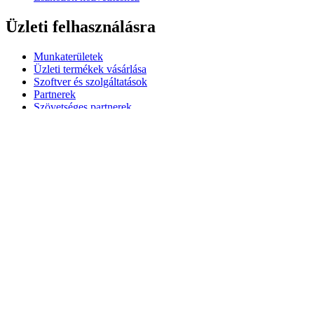
Üzleti felhasználásra
Munkaterületek
Üzleti termékek vásárlása
Szoftver és szolgáltatások
Partnerek
Szövetséges partnerek
Üzleti forrásanyagok
Oktatáshoz
Oktatási termékek vásárlása
K-12-megoldások
Oktatási források
Támogatás
Egyéni támogatás
Játéktámogatás
Üzleti és oktatási támogatás
Kapcsolatfelvétel