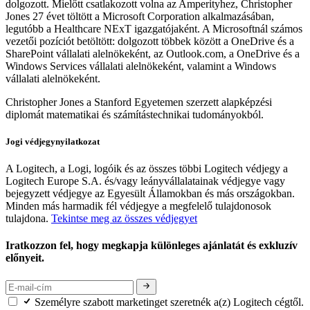
dolgozott. Mielőtt csatlakozott volna az Amperityhez, Christopher
Jones 27 évet töltött a Microsoft Corporation alkalmazásában,
legutóbb a Healthcare NExT igazgatójaként. A Microsoftnál számos
vezetői pozíciót betöltött: dolgozott többek között a OneDrive és a
SharePoint vállalati alelnökeként, az Outlook.com, a OneDrive és a
Windows Services vállalati alelnökeként, valamint a Windows
vállalati alelnökeként.
Christopher Jones a Stanford Egyetemen szerzett alapképzési
diplomát matematikai és számítástechnikai tudományokból.
Jogi védjegynyilatkozat
A Logitech, a Logi, logóik és az összes többi Logitech védjegy a
Logitech Europe S.A. és/vagy leányvállalatainak védjegye vagy
bejegyzett védjegye az Egyesült Államokban és más országokban.
Minden más harmadik fél védjegye a megfelelő tulajdonosok
tulajdona.
Tekintse meg az összes védjegyet
Iratkozzon fel, hogy megkapja különleges ajánlatát és exkluzív
előnyeit.
Személyre szabott marketinget szeretnék a(z) Logitech cégtől.