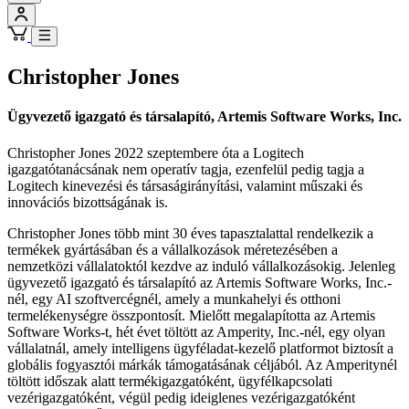
Christopher Jones
Ügyvezető igazgató és társalapító, Artemis Software Works, Inc.
Christopher Jones 2022 szeptembere óta a Logitech
igazgatótanácsának nem operatív tagja, ezenfelül pedig tagja a
Logitech kinevezési és társaságirányítási, valamint műszaki és
innovációs bizottságának is.
Christopher Jones több mint 30 éves tapasztalattal rendelkezik a
termékek gyártásában és a vállalkozások méretezésében a
nemzetközi vállalatoktól kezdve az induló vállalkozásokig. Jelenleg
ügyvezető igazgató és társalapító az Artemis Software Works, Inc.-
nél, egy AI szoftvercégnél, amely a munkahelyi és otthoni
termelékenységre összpontosít. Mielőtt megalapította az Artemis
Software Works-t, hét évet töltött az Amperity, Inc.-nél, egy olyan
vállalatnál, amely intelligens ügyféladat-kezelő platformot biztosít a
globális fogyasztói márkák támogatásának céljából. Az Amperitynél
töltött időszak alatt termékigazgatóként, ügyfélkapcsolati
vezérigazgatóként, végül pedig ideiglenes vezérigazgatóként