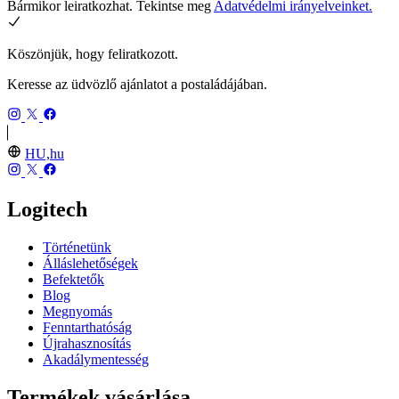
Bármikor leiratkozhat. Tekintse meg
Adatvédelmi irányelveinket.
Köszönjük, hogy feliratkozott.
Keresse az üdvözlő ajánlatot a postaládájában.
HU,hu
Logitech
Történetünk
Álláslehetőségek
Befektetők
Blog
Megnyomás
Fenntarthatóság
Újrahasznosítás
Akadálymentesség
Termékek vásárlása