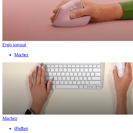
Ergo sorozat
Machez
Machez
iPadhez