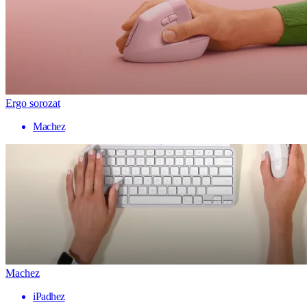
Ergo sorozat
Machez
Machez
iPadhez