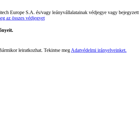
ogitech Europe S.A. és/vagy leányvállalatainak védjegye vagy bejegyz
eg az összes védjegyet
őnyeit.
 Bármikor leiratkozhat. Tekintse meg
Adatvédelmi irányelveinket.