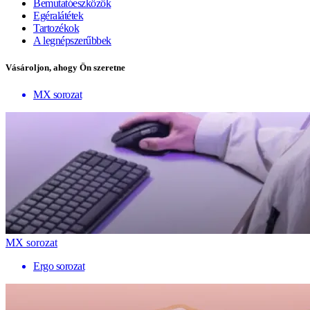
Bemutatóeszközök
Egéralátétek
Tartozékok
A legnépszerűbbek
Vásároljon, ahogy Ön szeretne
MX sorozat
MX sorozat
Ergo sorozat