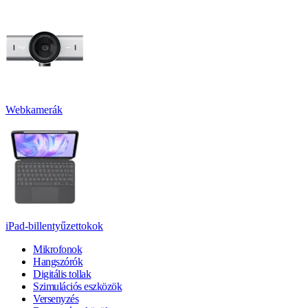
Webkamerák
iPad-billentyűzettokok
Mikrofonok
Hangszórók
Digitális tollak
Szimulációs eszközök
Versenyzés