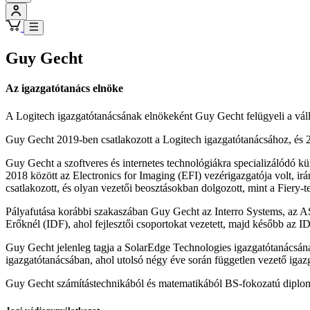
Guy Gecht
Az igazgatótanács elnöke
A Logitech igazgatótanácsának elnökeként Guy Gecht felügyeli a vállala
Guy Gecht 2019-ben csatlakozott a Logitech igazgatótanácsához, és 2
Guy Gecht a szoftveres és internetes technológiákra specializálódó k
2018 között az Electronics for Imaging (EFI) vezérigazgatója volt, irán
csatlakozott, és olyan vezetői beosztásokban dolgozott, mint a Fiery-
Pályafutása korábbi szakaszában Guy Gecht az Interro Systems, az ASP
Erőknél (IDF), ahol fejlesztői csoportokat vezetett, majd később az IDF
Guy Gecht jelenleg tagja a SolarEdge Technologies igazgatótanácsának
igazgatótanácsában, ahol utolsó négy éve során független vezető igaz
Guy Gecht számítástechnikából és matematikából BS-fokozatú diplomá