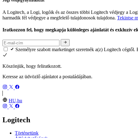
Jogi védjegynyilatkozat
A Logitech, a Logi, logóik és az összes többi Logitech védjegy a L
harmadik fél védjegye a megfelelő tulajdonosok tulajdona.
Tekintse m
Iratkozzon fel, hogy megkapja különleges ajánlatát és exkluzív el
Személyre szabott marketinget szeretnék a(z) Logitech cégtől.
Köszönjük, hogy feliratkozott.
Keresse az üdvözlő ajánlatot a postaládájában.
HU,hu
Logitech
Történetünk