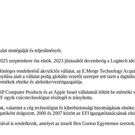
t stratégiáját és teljesítményét.
025 szeptembere óta elnök. 2023 júniusától decemberig a Logitech idei
ülönleges rendeltetésű akvizíciós vállalat, az E.Merge Technology Acqu
yítása alatt a vállalat pedig globális vezetői szerepre tett szert a digit
termékek elnöke és alelnöke/vezérigazgatója.
 Computer Products és az Apple Israel vállalatnál töltött be mérnöki v
 egyik csúcstechnológiai részlegét is irányította.
, valamint a cég technológiai és kiberbiztonsági bizottságának elnöke
gatóként dolgozott. 2000 és 2007 között az EFI igazgatótanácsának elnö
val is rendelkezik, amelyet az izraeli Ben Gurion Egyetemen szerzett.