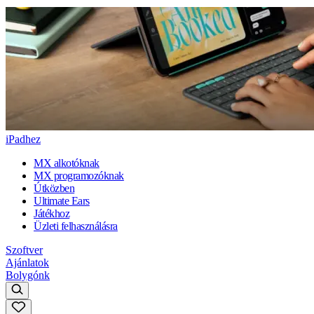
iPadhez
MX alkotóknak
MX programozóknak
Útközben
Ultimate Ears
Játékhoz
Üzleti felhasználásra
Szoftver
Ajánlatok
Bolygónk