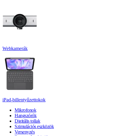
Webkamerák
iPad-billentyűzettokok
Mikrofonok
Hangszórók
Digitális tollak
Szimulációs eszközök
Versenyzés