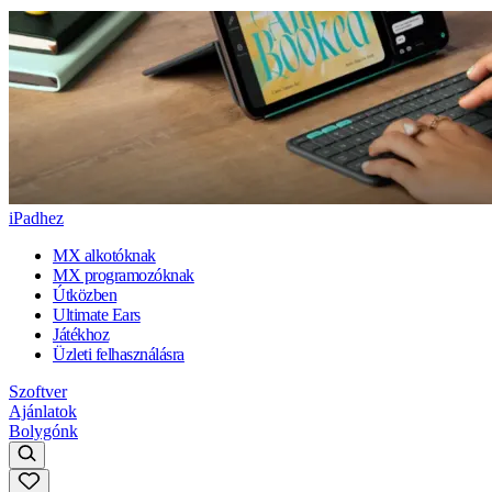
iPadhez
MX alkotóknak
MX programozóknak
Útközben
Ultimate Ears
Játékhoz
Üzleti felhasználásra
Szoftver
Ajánlatok
Bolygónk