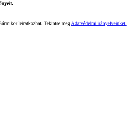
őnyeit.
 Bármikor leiratkozhat. Tekintse meg
Adatvédelmi irányelveinket.