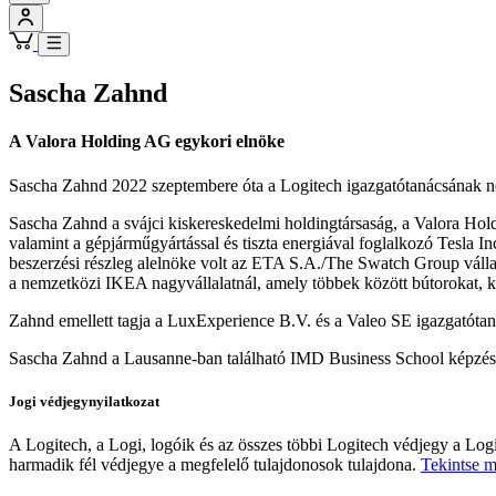
Sascha Zahnd
A Valora Holding AG egykori elnöke
Sascha Zahnd 2022 szeptembere óta a Logitech igazgatótanácsának nem o
Sascha Zahnd a svájci kiskereskedelmi holdingtársaság, a Valora Ho
valamint a gépjárműgyártással és tiszta energiával foglalkozó Tesla In
beszerzési részleg alelnöke volt az ETA S.A./The Swatch Group vállala
a nemzetközi IKEA nagyvállalatnál, amely többek között bútorokat, kés
Zahnd emellett tagja a LuxExperience B.V. és a Valeo SE igazgatótan
Sascha Zahnd a Lausanne-ban található IMD Business School képzésé
Jogi védjegynyilatkozat
A Logitech, a Logi, logóik és az összes többi Logitech védjegy a L
harmadik fél védjegye a megfelelő tulajdonosok tulajdona.
Tekintse m