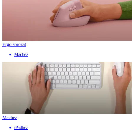
Ergo sorozat
Machez
Machez
iPadhez