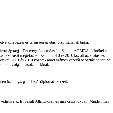
ve kinevezési és társaságirányítási bizottságának tagja.
 bizottság tagja. Ezt megelőzően Sascha Zahnd az EMEA alelnökeként,
ó csatlakozását megelőzően Zahnd 2010 és 2016 között az ellátási és
eteket. 2001 és 2010 között Zahnd számos vezetői beosztást töltött be
honi szolgáltatásokat is kínál.
 üzleti igazgatási BA-diplomát szerzett.
ett védjegye az Egyesült Államokban és más országokban. Minden más