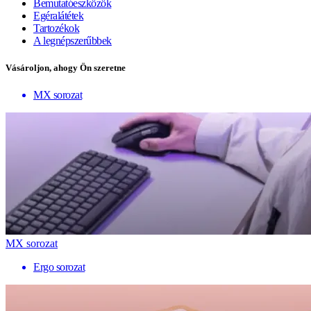
Bemutatóeszközök
Egéralátétek
Tartozékok
A legnépszerűbbek
Vásároljon, ahogy Ön szeretne
MX sorozat
MX sorozat
Ergo sorozat