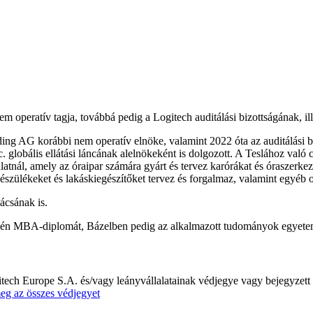
peratív tagja, továbbá pedig a Logitech auditálási bizottságának, illet
lding AG korábbi nem operatív elnöke, valamint 2022 óta az auditálási
c. globális ellátási láncának alelnökeként is dolgozott. A Teslához val
tnál, amely az óraipar számára gyárt és tervez karórákat és óraszerkez
zülékeket és lakáskiegészítőket tervez és forgalmaz, valamint egyéb ott
ácsának is.
n MBA-diplomát, Bázelben pedig az alkalmazott tudományok egyetemén
ogitech Europe S.A. és/vagy leányvállalatainak védjegye vagy bejegyz
eg az összes védjegyet