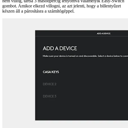
nem villog, tartsa 3 másodpercig lenyomva valamelyik Easy-Switch
gombot. Amikor elkezd villogni, az azt jelenti, hogy a billentyűzet
készen áll a párosításra a számítógéppel.