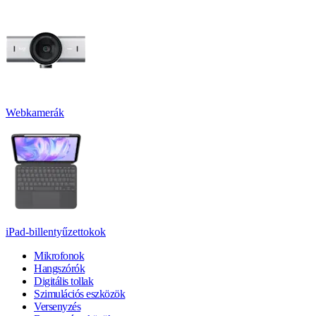
Webkamerák
iPad-billentyűzettokok
Mikrofonok
Hangszórók
Digitális tollak
Szimulációs eszközök
Versenyzés