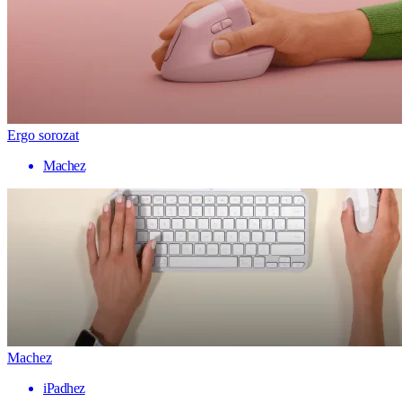
Ergo sorozat
Machez
Machez
iPadhez