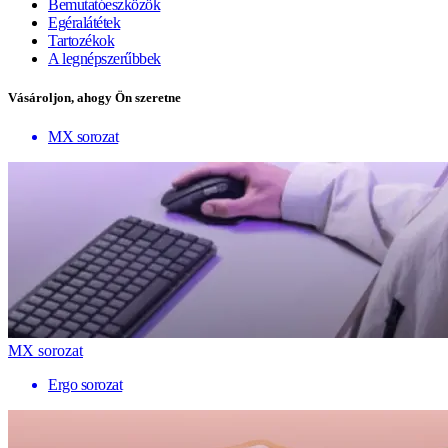
Bemutatóeszközök
Egéralátétek
Tartozékok
A legnépszerűbbek
Vásároljon, ahogy Ön szeretne
MX sorozat
MX sorozat
Ergo sorozat