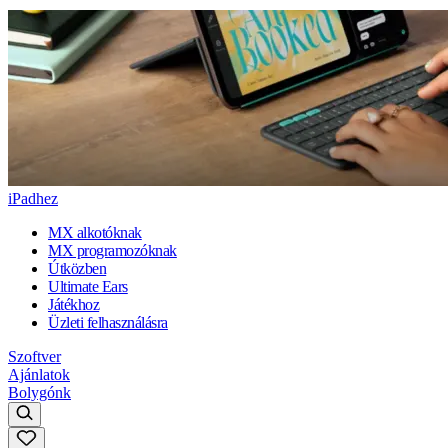
iPadhez
MX alkotóknak
MX programozóknak
Útközben
Ultimate Ears
Játékhoz
Üzleti felhasználásra
Szoftver
Ajánlatok
Bolygónk