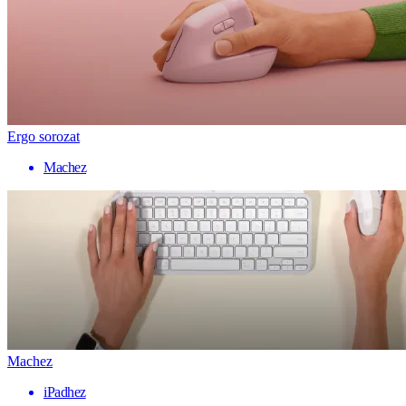
Ergo sorozat
Machez
Machez
iPadhez