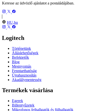
Keresse az üdvözlő ajánlatot a postaládájában.
HU,hu
Logitech
Történetünk
Álláslehetőségek
Befektetők
Blog
Megnyomás
Fenntarthatóság
Újrahasznosítás
Akadálymentesség
Termékek vásárlása
Egerek
Billentyűzetek
Mikrofonos fejhallgatók és fülhallgatók