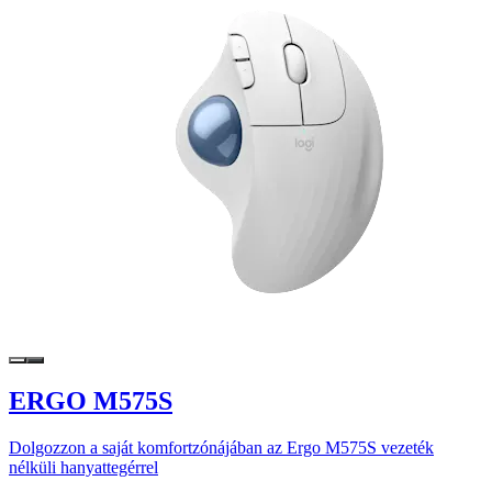
ERGO M575S
Dolgozzon a saját komfortzónájában az Ergo M575S vezeték
nélküli hanyattegérrel