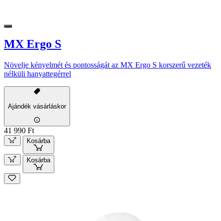
MX Ergo S
Növelje kényelmét és pontosságát az MX Ergo S korszerű vezeték
nélküli hanyattegérrel
Ajándék vásárláskor
41 990 Ft
Kosárba
Kosárba