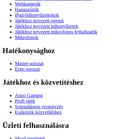
Webkamerák
Hangszórók
iPad-billentyűzettokok
Játékhoz tervezett egerek
Játékhoz tervezett billentyűzetek
Játékhoz tervezett mikrofonos fejhallgatók
Mikrofonok
Hatékonysághoz
Master sorozat
Ergo sorozat
Játékhoz és közvetítéshez
Astro Gaming
Profi játék
Szimulátoros versenyzés
Eszközök közvetítéshez
Üzleti felhasználásra
Munkaterületek