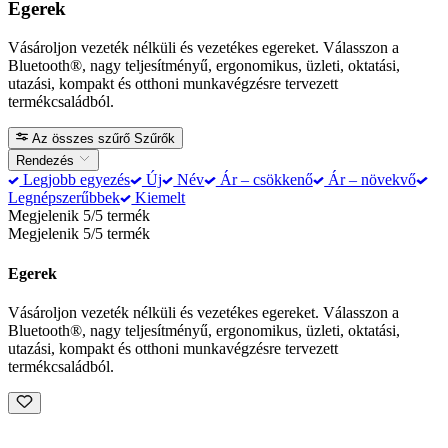
Egerek
Vásároljon vezeték nélküli és vezetékes egereket. Válasszon a
Bluetooth®, nagy teljesítményű, ergonomikus, üzleti, oktatási,
utazási, kompakt és otthoni munkavégzésre tervezett
termékcsaládból.
Az összes szűrő
Szűrők
Rendezés
Legjobb egyezés
Új
Név
Ár – csökkenő
Ár – növekvő
Legnépszerűbbek
Kiemelt
Megjelenik 5/5 termék
Megjelenik 5/5 termék
Egerek
Vásároljon vezeték nélküli és vezetékes egereket. Válasszon a
Bluetooth®, nagy teljesítményű, ergonomikus, üzleti, oktatási,
utazási, kompakt és otthoni munkavégzésre tervezett
termékcsaládból.