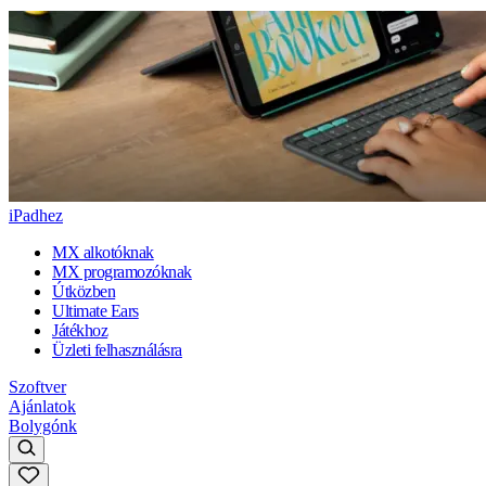
iPadhez
MX alkotóknak
MX programozóknak
Útközben
Ultimate Ears
Játékhoz
Üzleti felhasználásra
Szoftver
Ajánlatok
Bolygónk