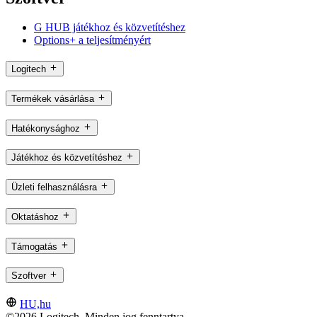
G HUB játékhoz és közvetítéshez
Options+ a teljesítményért
Logitech
Termékek vásárlása
Hatékonysághoz
Játékhoz és közvetítéshez
Üzleti felhasználásra
Oktatáshoz
Támogatás
Szoftver
HU,hu
©2026 Logitech. Minden jog fenntartva