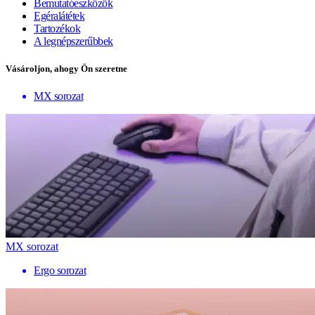
Bemutatóeszközök
Egéralátétek
Tartozékok
A legnépszerűbbek
Vásároljon, ahogy Ön szeretne
MX sorozat
MX sorozat
Ergo sorozat