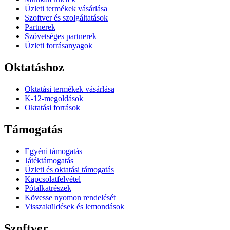
Üzleti termékek vásárlása
Szoftver és szolgáltatások
Partnerek
Szövetséges partnerek
Üzleti forrásanyagok
Oktatáshoz
Oktatási termékek vásárlása
K-12-megoldások
Oktatási források
Támogatás
Egyéni támogatás
Játéktámogatás
Üzleti és oktatási támogatás
Kapcsolatfelvétel
Pótalkatrészek
Kövesse nyomon rendelését
Visszaküldések és lemondások
Szoftver