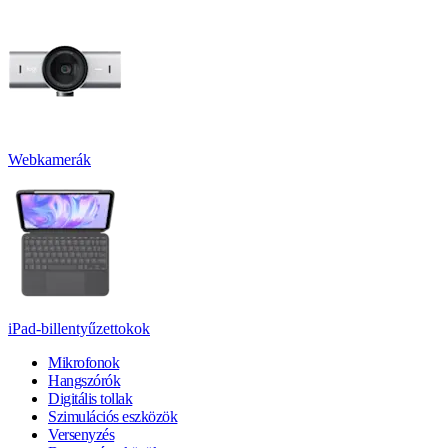
Webkamerák
iPad-billentyűzettokok
Mikrofonok
Hangszórók
Digitális tollak
Szimulációs eszközök
Versenyzés