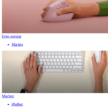
Ergo sorozat
Machez
Machez
iPadhez