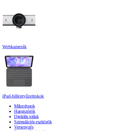
Webkamerák
iPad-billentyűzettokok
Mikrofonok
Hangszórók
Digitális tollak
Szimulációs eszközök
Versenyzés