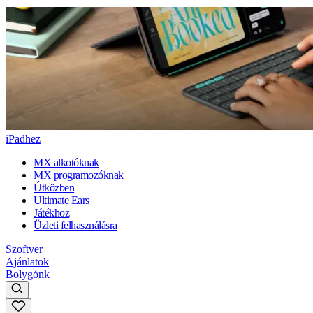
iPadhez
MX alkotóknak
MX programozóknak
Útközben
Ultimate Ears
Játékhoz
Üzleti felhasználásra
Szoftver
Ajánlatok
Bolygónk