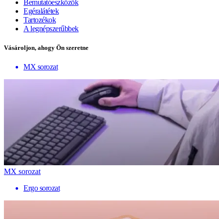
Bemutatóeszközök
Egéralátétek
Tartozékok
A legnépszerűbbek
Vásároljon, ahogy Ön szeretne
MX sorozat
MX sorozat
Ergo sorozat