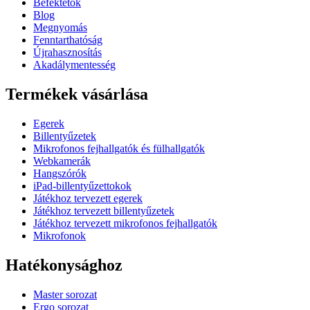
Befektetők
Blog
Megnyomás
Fenntarthatóság
Újrahasznosítás
Akadálymentesség
Termékek vásárlása
Egerek
Billentyűzetek
Mikrofonos fejhallgatók és fülhallgatók
Webkamerák
Hangszórók
iPad-billentyűzettokok
Játékhoz tervezett egerek
Játékhoz tervezett billentyűzetek
Játékhoz tervezett mikrofonos fejhallgatók
Mikrofonok
Hatékonysághoz
Master sorozat
Ergo sorozat