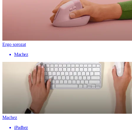
Ergo sorozat
Machez
Machez
iPadhez