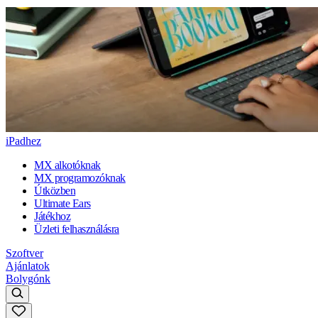
iPadhez
MX alkotóknak
MX programozóknak
Útközben
Ultimate Ears
Játékhoz
Üzleti felhasználásra
Szoftver
Ajánlatok
Bolygónk