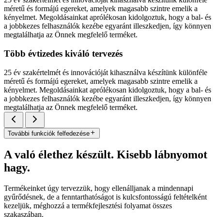
méretű és formájú egereket, amelyek magasabb szintre emelik a
kényelmet. Megoldásainkat aprólékosan kidolgoztuk, hogy a bal- és
a jobbkezes felhasználók kezébe egyaránt illeszkedjen, így könnyen
megtalálhatja az Önnek megfelelő terméket.
Több évtizedes kiváló tervezés
25 év szakértelmét és innovációját kihasználva készítünk különféle
méretű és formájú egereket, amelyek magasabb szintre emelik a
kényelmet. Megoldásainkat aprólékosan kidolgoztuk, hogy a bal- és
a jobbkezes felhasználók kezébe egyaránt illeszkedjen, így könnyen
megtalálhatja az Önnek megfelelő terméket.
További funkciók felfedezése
A való élethez készült. Kisebb lábnyomot
hagy.
Termékeinket úgy tervezzük, hogy ellenálljanak a mindennapi
gyűrődésnek, de a fenntarthatóságot is kulcsfontosságú feltételként
kezeljük, méghozzá a termékfejlesztési folyamat összes
szakaszában.