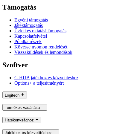
Támogatás
Egyéni támogatás
Játéktámogatás
Üzleti és oktatási támogatás
Kapcsolatfelvétel
Pótalkatrészek
Kövesse nyomon rendelését
Visszaküldések és lemondások
Szoftver
G HUB játékhoz és közvetítéshez
Options+ a teljesítményért
Logitech
Termékek vásárlása
Hatékonysághoz
Játékhoz és közvetítéshez