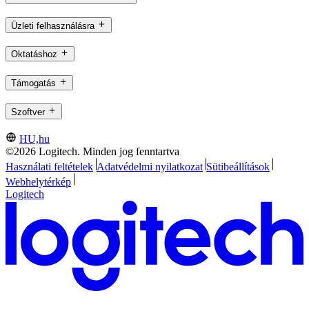
Üzleti felhasználásra
Oktatáshoz
Támogatás
Szoftver
HU,hu
©2026 Logitech. Minden jog fenntartva
Használati feltételek
Adatvédelmi nyilatkozat
Sütibeállítások
Webhelytérkép
Logitech