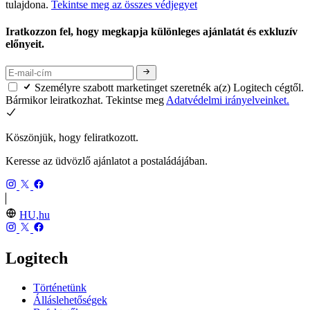
tulajdona.
Tekintse meg az összes védjegyet
Iratkozzon fel, hogy megkapja különleges ajánlatát és exkluzív
előnyeit.
Személyre szabott marketinget szeretnék a(z) Logitech cégtől.
Bármikor leiratkozhat. Tekintse meg
Adatvédelmi irányelveinket.
Köszönjük, hogy feliratkozott.
Keresse az üdvözlő ajánlatot a postaládájában.
HU,hu
Logitech
Történetünk
Álláslehetőségek