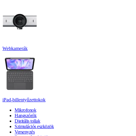
Webkamerák
iPad-billentyűzettokok
Mikrofonok
Hangszórók
Digitális tollak
Szimulációs eszközök
Versenyzés