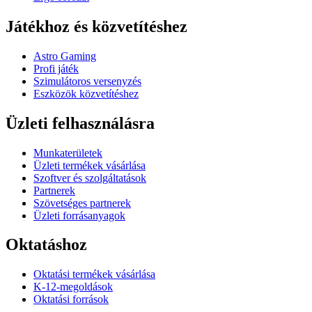
Játékhoz és közvetítéshez
Astro Gaming
Profi játék
Szimulátoros versenyzés
Eszközök közvetítéshez
Üzleti felhasználásra
Munkaterületek
Üzleti termékek vásárlása
Szoftver és szolgáltatások
Partnerek
Szövetséges partnerek
Üzleti forrásanyagok
Oktatáshoz
Oktatási termékek vásárlása
K-12-megoldások
Oktatási források