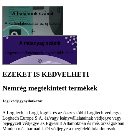
A hatásunk számít
A karbonkibocsátás az új kalória
A műanyag számít
Legyen a műanyagnak egynél több élete.
EZEKET IS KEDVELHETI
Nemrég megtekintett termékek
Jogi védjegynyilatkozat
A Logitech, a Logi, logóik és az összes többi Logitech védjegy a
Logitech Europe S.A. és/vagy leányvállalatainak védjegye vagy
bejegyzett védjegye az Egyesült Államokban és más országokban.
Minden más harmadik fél védjegye a megfelelő tulajdonosok