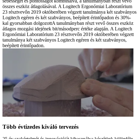
sebességet és pontosságot kombinálva, a tanulmányban részt vevő
összes eszköz átlagolásával. A Logitech Ergonómiai Laboratórium
23 résztvevőn 2019 októberében végzett tanulmánya két szabványos
Logitech egéren és két szabványos, beépített érintőpadon és 30%-
kal gyorsabban dolgozottA tanulmányban részt vevő összes eszköz
átlagos mozgási idejének bit/másodperc értéke alapján. A Logitech
Ergonómiai Laboratórium 23 résztvevőn 2019 októberében végzett
tanulmánya két szabványos Logitech egéren és két szabványos,
beépített érintőpadon.
Több évtizedes kiváló tervezés
25 év szakértelmét és innovációját kihasználva készítünk különféle