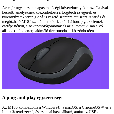
Az egér ugyanazon magas minőségi követelmények használatával
készült, amelyeknek köszönhetően a Logitech az egerek és
billentyűzetek terén globális vezető szerepre tett szert. A tartós és
megbízható M185 szintén működik akár 12 hónapig az elemek
cseréje nélkül, a bekapcsológombnak és az automatikusan alvó
állapotba lépő energiakímélő üzemmódnak köszönhetően.
A plug and play egyszerűsége
Az M185 kompatibilis a Windows®, a macOS, a ChromeOS™ és a
Linux® rendszerrel, és azonnal használható, amint az USB-