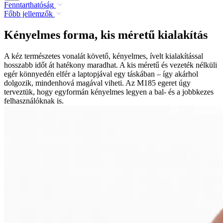
Fenntarthatóság
Főbb jellemzők
Kényelmes forma, kis méretű kialakítás
A kéz természetes vonalát követő, kényelmes, ívelt kialakítással
hosszabb időt át hatékony maradhat. A kis méretű és vezeték nélküli
egér könnyedén elfér a laptopjával egy táskában – így akárhol
dolgozik, mindenhová magával viheti. Az M185 egeret úgy
terveztük, hogy egyformán kényelmes legyen a bal- és a jobbkezes
felhasználóknak is.