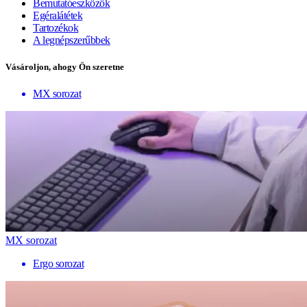
Bemutatóeszközök
Egéralátétek
Tartozékok
A legnépszerűbbek
Vásároljon, ahogy Ön szeretne
MX sorozat
MX sorozat
Ergo sorozat