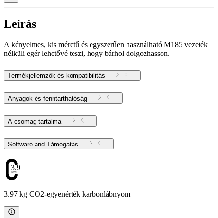
Leírás
A kényelmes, kis méretű és egyszerűen használható M185 vezeték
nélküli egér lehetővé teszi, hogy bárhol dolgozhasson.
Termékjellemzők és kompatibilitás
Anyagok és fenntarthatóság
A csomag tartalma
Software and Támogatás
3.97
3.97 kg CO2-egyenérték karbonlábnyom