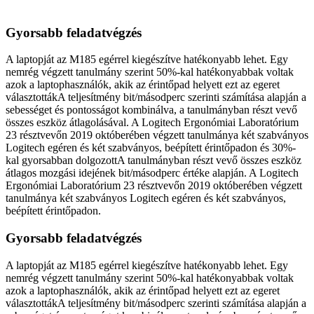
Gyorsabb feladatvégzés
A laptopját az M185 egérrel kiegészítve hatékonyabb lehet. Egy
nemrég végzett tanulmány szerint 50%-kal hatékonyabbak voltak
azok a laptophasználók, akik az érintőpad helyett ezt az egeret
választottákA teljesítmény bit/másodperc szerinti számítása alapján a
sebességet és pontosságot kombinálva, a tanulmányban részt vevő
összes eszköz átlagolásával. A Logitech Ergonómiai Laboratórium
23 résztvevőn 2019 októberében végzett tanulmánya két szabványos
Logitech egéren és két szabványos, beépített érintőpadon és 30%-
kal gyorsabban dolgozottA tanulmányban részt vevő összes eszköz
átlagos mozgási idejének bit/másodperc értéke alapján. A Logitech
Ergonómiai Laboratórium 23 résztvevőn 2019 októberében végzett
tanulmánya két szabványos Logitech egéren és két szabványos,
beépített érintőpadon.
Gyorsabb feladatvégzés
A laptopját az M185 egérrel kiegészítve hatékonyabb lehet. Egy
nemrég végzett tanulmány szerint 50%-kal hatékonyabbak voltak
azok a laptophasználók, akik az érintőpad helyett ezt az egeret
választottákA teljesítmény bit/másodperc szerinti számítása alapján a