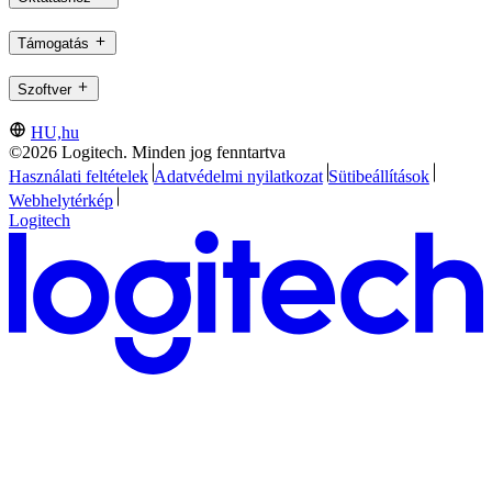
Támogatás
Szoftver
HU,hu
©2026 Logitech. Minden jog fenntartva
Használati feltételek
Adatvédelmi nyilatkozat
Sütibeállítások
Webhelytérkép
Logitech