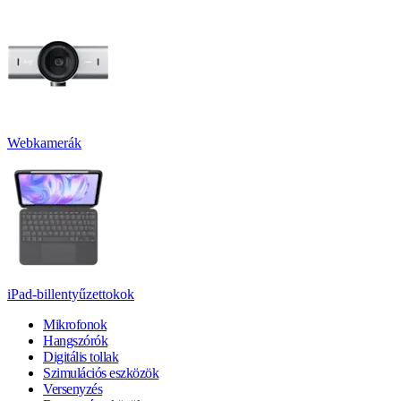
Webkamerák
iPad-billentyűzettokok
Mikrofonok
Hangszórók
Digitális tollak
Szimulációs eszközök
Versenyzés