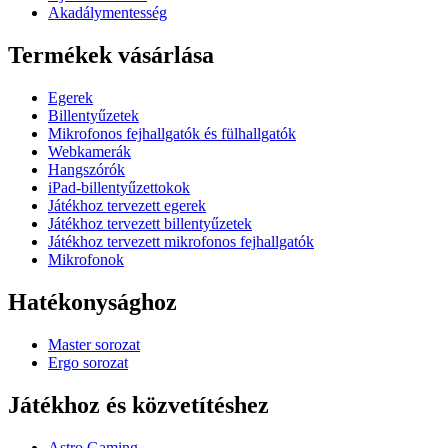
Akadálymentesség
Termékek vásárlása
Egerek
Billentyűzetek
Mikrofonos fejhallgatók és fülhallgatók
Webkamerák
Hangszórók
iPad-billentyűzettokok
Játékhoz tervezett egerek
Játékhoz tervezett billentyűzetek
Játékhoz tervezett mikrofonos fejhallgatók
Mikrofonok
Hatékonysághoz
Master sorozat
Ergo sorozat
Játékhoz és közvetítéshez
Astro Gaming