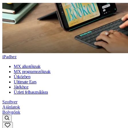
iPadhez
MX alkotóknak
MX programozóknak
Útközben
Ultimate Ears
Játékhoz
Üzleti felhasználásra
Szoftver
Ajánlatok
Bolygónk