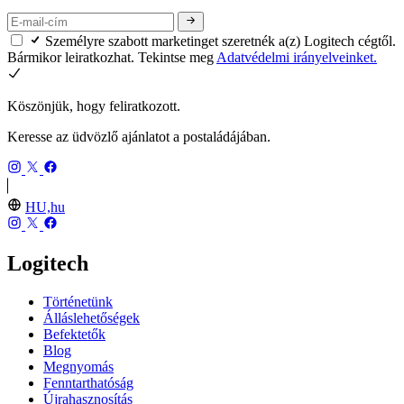
Személyre szabott marketinget szeretnék a(z) Logitech cégtől.
Bármikor leiratkozhat. Tekintse meg
Adatvédelmi irányelveinket.
Köszönjük, hogy feliratkozott.
Keresse az üdvözlő ajánlatot a postaládájában.
HU,hu
Logitech
Történetünk
Álláslehetőségek
Befektetők
Blog
Megnyomás
Fenntarthatóság
Újrahasznosítás