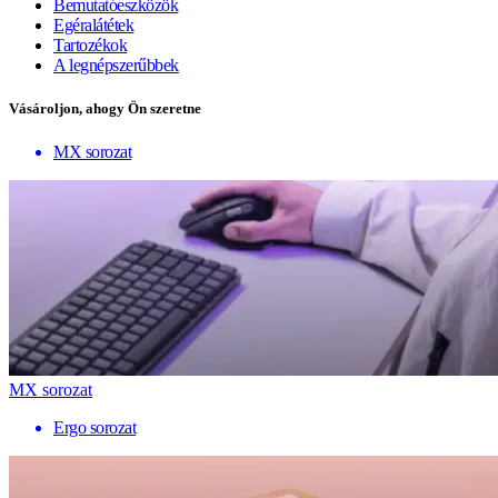
Bemutatóeszközök
Egéralátétek
Tartozékok
A legnépszerűbbek
Vásároljon, ahogy Ön szeretne
MX sorozat
MX sorozat
Ergo sorozat