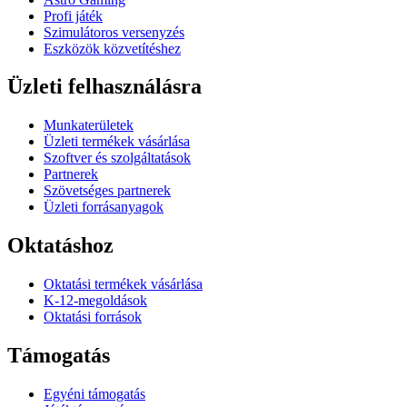
Profi játék
Szimulátoros versenyzés
Eszközök közvetítéshez
Üzleti felhasználásra
Munkaterületek
Üzleti termékek vásárlása
Szoftver és szolgáltatások
Partnerek
Szövetséges partnerek
Üzleti forrásanyagok
Oktatáshoz
Oktatási termékek vásárlása
K-12-megoldások
Oktatási források
Támogatás
Egyéni támogatás