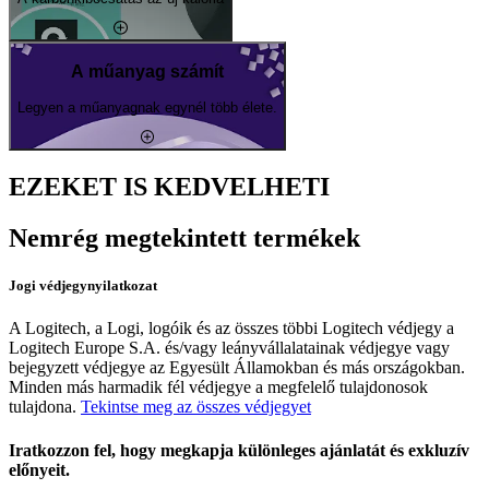
A műanyag számít
Legyen a műanyagnak egynél több élete.
EZEKET IS KEDVELHETI
Nemrég megtekintett termékek
Jogi védjegynyilatkozat
A Logitech, a Logi, logóik és az összes többi Logitech védjegy a
Logitech Europe S.A. és/vagy leányvállalatainak védjegye vagy
bejegyzett védjegye az Egyesült Államokban és más országokban.
Minden más harmadik fél védjegye a megfelelő tulajdonosok
tulajdona.
Tekintse meg az összes védjegyet
Iratkozzon fel, hogy megkapja különleges ajánlatát és exkluzív
előnyeit.