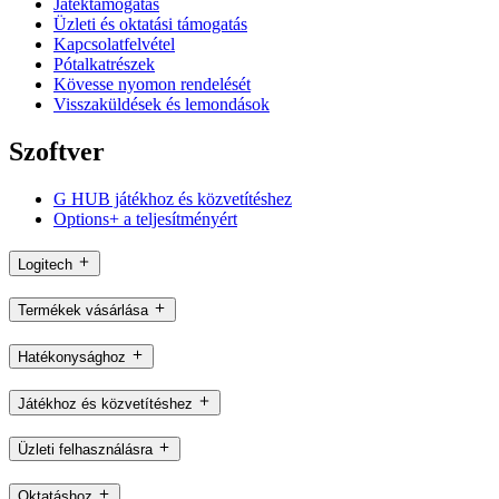
Játéktámogatás
Üzleti és oktatási támogatás
Kapcsolatfelvétel
Pótalkatrészek
Kövesse nyomon rendelését
Visszaküldések és lemondások
Szoftver
G HUB játékhoz és közvetítéshez
Options+ a teljesítményért
Logitech
Termékek vásárlása
Hatékonysághoz
Játékhoz és közvetítéshez
Üzleti felhasználásra
Oktatáshoz