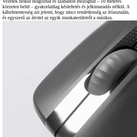
Vezeték nélkül dolgozhat és szabadon mozoghat – 10 méteres
körzeten belül – gyakorlatilag késleltetés és jelkimaradás nélkül. A
kábelmentesség azt jelenti, hogy nincs rendetlenség az íróasztalán,
és egyszerű az átvitel az egyik munkaterületről a másikra.