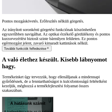
Pontos mozgáskövetés. Erőfeszítés nélküli görgetés.
Az irányított soronkénti görgetési funkciónak köszönhetően
egyszerűbben navigálhat. Az optikai érzékelő gördülékeny és pontos
kurzorvezérlést biztosít szinte bármilyen felületen. Ez pontos
egérmozgást jelent, zavaró kimaradt kattintások nélkül.
További funkciók felfedezése
A való élethez készült. Kisebb lábnyomot
hagy.
Termékeinket úgy tervezzük, hogy ellenálljanak a mindennapi
gyűrődésnek, de a fenntarthatóságot is kulcsfontosságú feltételként
kezeljük, méghozzá a termékfejlesztési folyamat összes
szakaszában.
A hatásunk számít
A karbonkibocsátás az új kalória