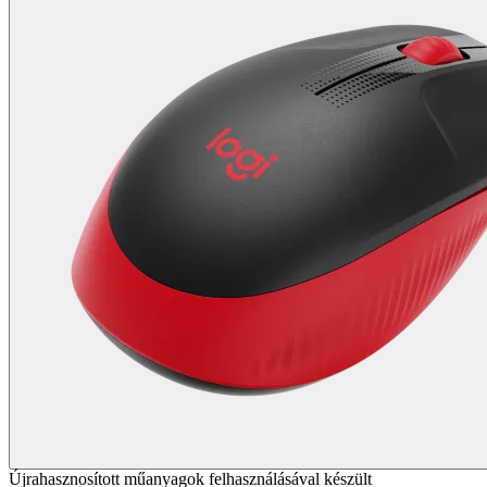
Újrahasznosított műanyagok felhasználásával készült