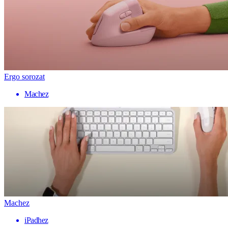
Ergo sorozat
Machez
Machez
iPadhez