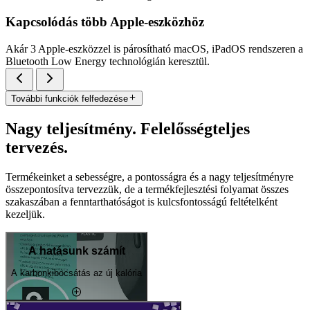
Kapcsolódás több Apple-eszközhöz
Akár 3 Apple-eszközzel is párosítható macOS, iPadOS rendszeren a
Bluetooth Low Energy technológián keresztül.
További funkciók felfedezése
Nagy teljesítmény. Felelősségteljes
tervezés.
Termékeinket a sebességre, a pontosságra és a nagy teljesítményre
összepontosítva tervezzük, de a termékfejlesztési folyamat összes
szakaszában a fenntarthatóságot is kulcsfontosságú feltételként
kezeljük.
A hatásunk számít
A karbonkibocsátás az új kalória