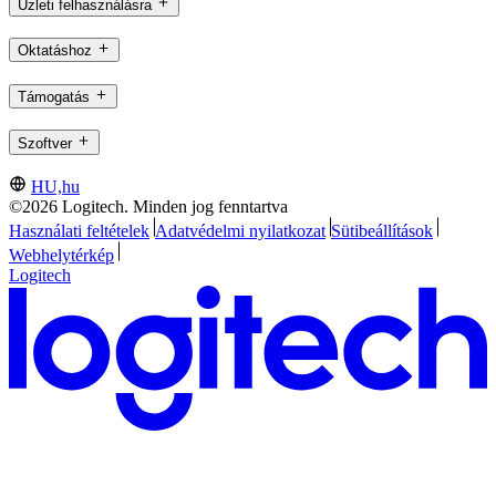
Üzleti felhasználásra
Oktatáshoz
Támogatás
Szoftver
HU,hu
©2026 Logitech. Minden jog fenntartva
Használati feltételek
Adatvédelmi nyilatkozat
Sütibeállítások
Webhelytérkép
Logitech