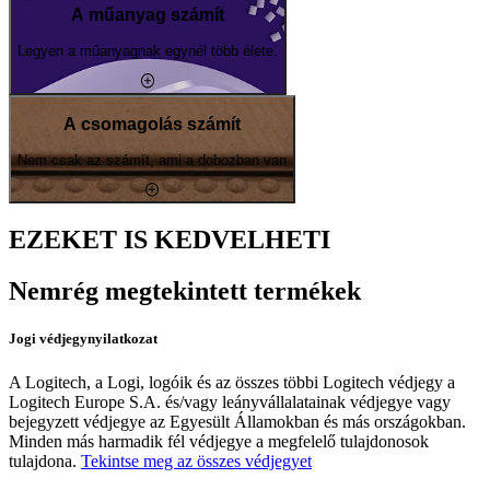
A műanyag számít
Legyen a műanyagnak egynél több élete.
A csomagolás számít
Nem csak az számít, ami a dobozban van
EZEKET IS KEDVELHETI
Nemrég megtekintett termékek
Jogi védjegynyilatkozat
A Logitech, a Logi, logóik és az összes többi Logitech védjegy a
Logitech Europe S.A. és/vagy leányvállalatainak védjegye vagy
bejegyzett védjegye az Egyesült Államokban és más országokban.
Minden más harmadik fél védjegye a megfelelő tulajdonosok
tulajdona.
Tekintse meg az összes védjegyet