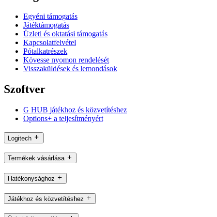
Egyéni támogatás
Játéktámogatás
Üzleti és oktatási támogatás
Kapcsolatfelvétel
Pótalkatrészek
Kövesse nyomon rendelését
Visszaküldések és lemondások
Szoftver
G HUB játékhoz és közvetítéshez
Options+ a teljesítményért
Logitech
Termékek vásárlása
Hatékonysághoz
Játékhoz és közvetítéshez