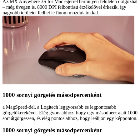
Az MX Anywhere 3S for Mac egérrel bármilyen felületen dolgozhat
– még üvegen is. 8000 DPI felbontású érzékelővel érkezik, így
nagyobb területet fedhet le finom mozdulatokkal.
1000 sornyi görgetés másodpercenként
a MagSpeed-del, a Logitech leggyorsabb és legpontosabb
görgetőkerekével. Elég gyors ahhoz, hogy egy másodperc alatt 1000
sort átgörgessen, és elég pontos ahhoz, hogy leálljon egy képponton.
1000 sornyi görgetés másodpercenként