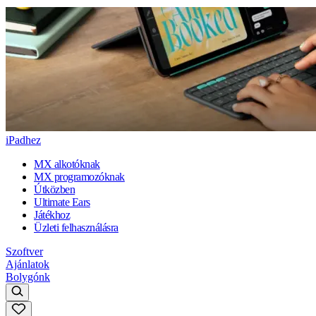
iPadhez
MX alkotóknak
MX programozóknak
Útközben
Ultimate Ears
Játékhoz
Üzleti felhasználásra
Szoftver
Ajánlatok
Bolygónk