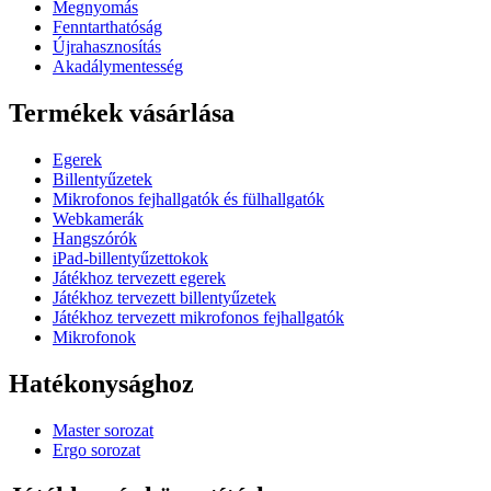
Megnyomás
Fenntarthatóság
Újrahasznosítás
Akadálymentesség
Termékek vásárlása
Egerek
Billentyűzetek
Mikrofonos fejhallgatók és fülhallgatók
Webkamerák
Hangszórók
iPad-billentyűzettokok
Játékhoz tervezett egerek
Játékhoz tervezett billentyűzetek
Játékhoz tervezett mikrofonos fejhallgatók
Mikrofonok
Hatékonysághoz
Master sorozat
Ergo sorozat