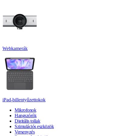
Webkamerák
iPad-billentyűzettokok
Mikrofonok
Hangszórók
Digitális tollak
Szimulációs eszközök
Versenyzés