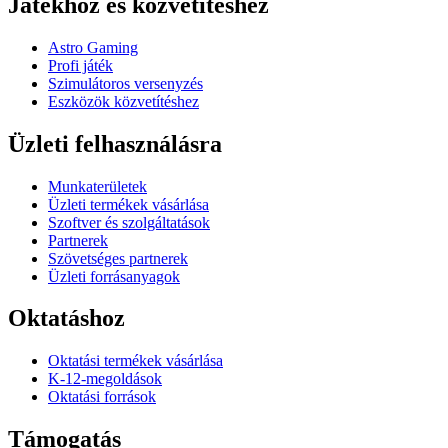
Játékhoz és közvetítéshez
Astro Gaming
Profi játék
Szimulátoros versenyzés
Eszközök közvetítéshez
Üzleti felhasználásra
Munkaterületek
Üzleti termékek vásárlása
Szoftver és szolgáltatások
Partnerek
Szövetséges partnerek
Üzleti forrásanyagok
Oktatáshoz
Oktatási termékek vásárlása
K-12-megoldások
Oktatási források
Támogatás