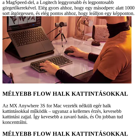
a MagSpeed-del, a Logitech leggyorsabb és legpontosabb
görgetőkerekével. Elég gyors ahhoz, hogy egy másodperc alatt 1000
sort átgörgessen, és elég pontos ahhoz, hogy leálljon egy képponton.
MÉLYEBB FLOW HALK KATTINTÁSOKKAL
Az MX Anywhere 3S for Mac vezeték nélküli egér halk
kattintásokkal működik – ugyanaz a kellemes érzés, kevesebb
kattintási zajjal. Így kevesebb a zavaró hatás, és Ön jobban tud
koncentrálni.
MÉLYEBB FLOW HALK KATTINTÁSOKKAL