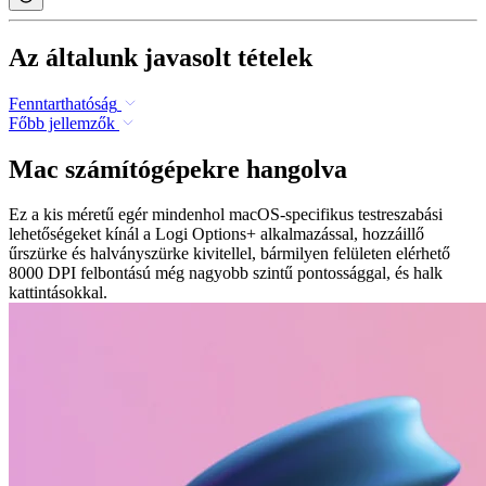
Az általunk javasolt tételek
Fenntarthatóság
Főbb jellemzők
Mac számítógépekre hangolva
Ez a kis méretű egér mindenhol macOS-specifikus testreszabási
lehetőségeket kínál a Logi Options+ alkalmazással, hozzáillő
űrszürke és halványszürke kivitellel, bármilyen felületen elérhető
8000 DPI felbontású még nagyobb szintű pontossággal, és halk
kattintásokkal.