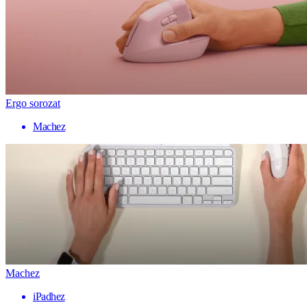
Ergo sorozat
Machez
Machez
iPadhez