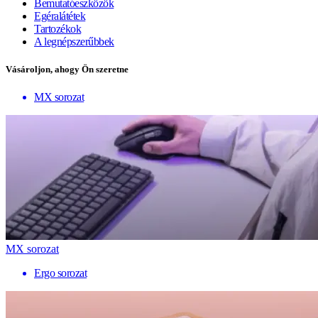
Bemutatóeszközök
Egéralátétek
Tartozékok
A legnépszerűbbek
Vásároljon, ahogy Ön szeretne
MX sorozat
MX sorozat
Ergo sorozat