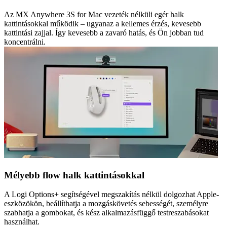
Az MX Anywhere 3S for Mac vezeték nélküli egér halk
kattintásokkal működik – ugyanaz a kellemes érzés, kevesebb
kattintási zajjal. Így kevesebb a zavaró hatás, és Ön jobban tud
koncentrálni.
Mélyebb flow halk kattintásokkal
A Logi Options+ segítségével megszakítás nélkül dolgozhat Apple-
eszközökön, beállíthatja a mozgáskövetés sebességét, személyre
szabhatja a gombokat, és kész alkalmazásfüggő testreszabásokat
használhat.