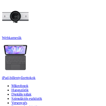
Webkamerák
iPad-billentyűzettokok
Mikrofonok
Hangszórók
Digitális tollak
Szimulációs eszközök
Versenyzés