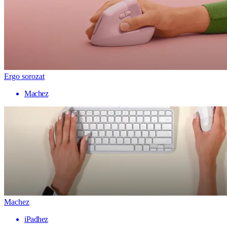
Ergo sorozat
Machez
Machez
iPadhez