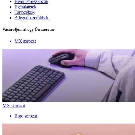
Bemutatóeszközök
Egéralátétek
Tartozékok
A legnépszerűbbek
Vásároljon, ahogy Ön szeretne
MX sorozat
MX sorozat
Ergo sorozat