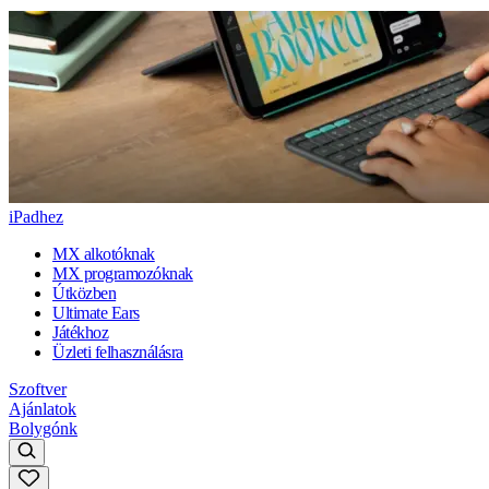
iPadhez
MX alkotóknak
MX programozóknak
Útközben
Ultimate Ears
Játékhoz
Üzleti felhasználásra
Szoftver
Ajánlatok
Bolygónk