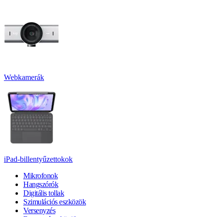
Webkamerák
iPad-billentyűzettokok
Mikrofonok
Hangszórók
Digitális tollak
Szimulációs eszközök
Versenyzés