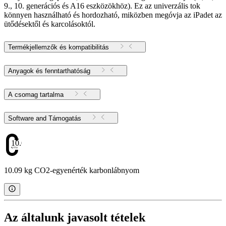
9., 10. generációs és A16 eszközökhöz). Ez az univerzális tok
könnyen használható és hordozható, miközben megóvja az iPadet az
ütődésektől és karcolásoktól.
Termékjellemzők és kompatibilitás
Anyagok és fenntarthatóság
A csomag tartalma
Software and Támogatás
10.09
10.09 kg CO2-egyenérték karbonlábnyom
Az általunk javasolt tételek