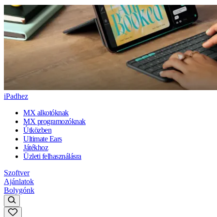
iPadhez
MX alkotóknak
MX programozóknak
Útközben
Ultimate Ears
Játékhoz
Üzleti felhasználásra
Szoftver
Ajánlatok
Bolygónk