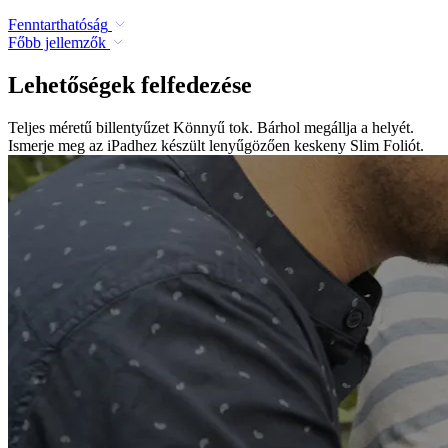
Fenntarthatóság
Főbb jellemzők
Lehetőségek felfedezése
Teljes méretű billentyűzet Könnyű tok. Bárhol megállja a helyét.
Ismerje meg az iPadhez készült lenyűgözően keskeny Slim Foliót.