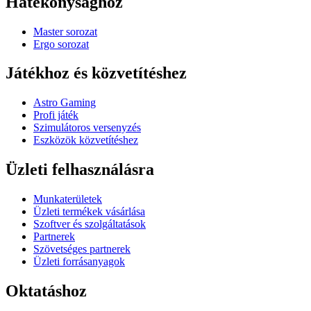
Hatékonysághoz
Master sorozat
Ergo sorozat
Játékhoz és közvetítéshez
Astro Gaming
Profi játék
Szimulátoros versenyzés
Eszközök közvetítéshez
Üzleti felhasználásra
Munkaterületek
Üzleti termékek vásárlása
Szoftver és szolgáltatások
Partnerek
Szövetséges partnerek
Üzleti forrásanyagok
Oktatáshoz