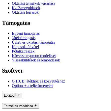
Oktatási termékek vásárlása
K-12-megoldások
Oktatási források
Támogatás
Egyéni támogatás
Játéktámogatás
Üzleti és oktatási támogatás
Kapcsolatfelvétel
Pótalkatrészek
Kövesse nyomon rendelését
Visszaküldések és lemondások
Szoftver
G HUB játékhoz és közvetítéshez
Options+ a teljesítményért
Logitech
Termékek vásárlása