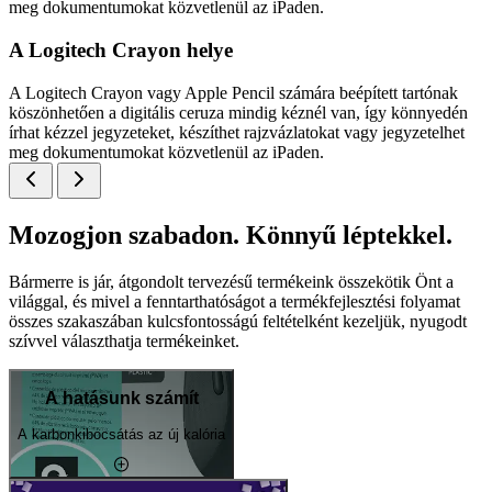
meg dokumentumokat közvetlenül az iPaden.
A Logitech Crayon helye
A Logitech Crayon vagy Apple Pencil számára beépített tartónak
köszönhetően a digitális ceruza mindig kéznél van, így könnyedén
írhat kézzel jegyzeteket, készíthet rajzvázlatokat vagy jegyzetelhet
meg dokumentumokat közvetlenül az iPaden.
Mozogjon szabadon. Könnyű léptekkel.
Bármerre is jár, átgondolt tervezésű termékeink összekötik Önt a
világgal, és mivel a fenntarthatóságot a termékfejlesztési folyamat
összes szakaszában kulcsfontosságú feltételként kezeljük, nyugodt
szívvel választhatja termékeinket.
A hatásunk számít
A karbonkibocsátás az új kalória