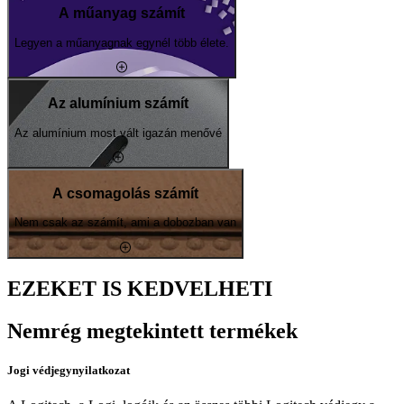
A műanyag számít
Legyen a műanyagnak egynél több élete.
Az alumínium számít
Az alumínium most vált igazán menővé
A csomagolás számít
Nem csak az számít, ami a dobozban van
EZEKET IS KEDVELHETI
Nemrég megtekintett termékek
Jogi védjegynyilatkozat