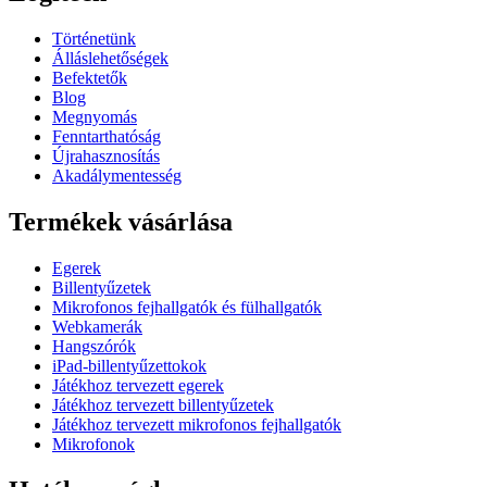
Történetünk
Álláslehetőségek
Befektetők
Blog
Megnyomás
Fenntarthatóság
Újrahasznosítás
Akadálymentesség
Termékek vásárlása
Egerek
Billentyűzetek
Mikrofonos fejhallgatók és fülhallgatók
Webkamerák
Hangszórók
iPad-billentyűzettokok
Játékhoz tervezett egerek
Játékhoz tervezett billentyűzetek
Játékhoz tervezett mikrofonos fejhallgatók
Mikrofonok