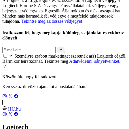
A Logitech, a Logi, logóik és az összes többi Logitech védjegy a
Logitech Europe S.A. és/vagy leányvállalatainak védjegye vagy
bejegyzett védjegye az Egyesült Államokban és más országokban.
Minden más harmadik fél védjegye a megfelelő tulajdonosok
tulajdona.
Tekintse meg az összes védjegyet
Iratkozzon fel, hogy megkapja különleges ajánlatát és exkluzív
előnyeit.
Személyre szabott marketinget szeretnék a(z) Logitech cégtől.
Bármikor leiratkozhat. Tekintse meg
Adatvédelmi irányelveinket.
Köszönjük, hogy feliratkozott.
Keresse az üdvözlő ajánlatot a postaládájában.
HU,hu
Logitech