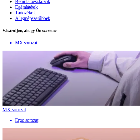
Bemutatóeszközök
Egéralátétek
Tartozékok
A legnépszerűbbek
Vásároljon, ahogy Ön szeretne
MX sorozat
MX sorozat
Ergo sorozat