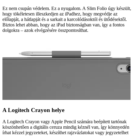
Ez nem csupán védelem. Ez a nyugalom. A Slim Folio úgy készült,
hogy tökéletesen illeszkedjen az iPadhez, hogy megvédje az
előlapját, a hátlapját és a sarkait a karcolódásoktól és ütődésektől.
Biztos lehet abban, hogy az iPad biztonságban van, így a fontos
dolgokra – azok elvégzésére összpontosíthat.
A Logitech Crayon helye
A Logitech Crayon vagy Apple Pencil számára beépített tartónak
köszönhetően a digitális ceruza mindig kéznél van, így könnyedén
írhat kézzel jegyzeteket, készíthet rajzvázlatokat vagy jegyzetelhet