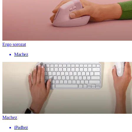
Ergo sorozat
Machez
Machez
iPadhez