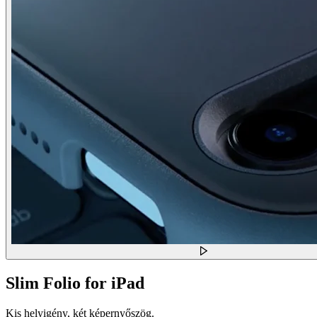
Slim Folio for iPad
Kis helyigény, két képernyőszög.