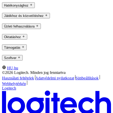
Hatékonysághoz
Játékhoz és közvetítéshez
Üzleti felhasználásra
Oktatáshoz
Támogatás
Szoftver
HU,hu
©2026 Logitech. Minden jog fenntartva
Használati feltételek
Adatvédelmi nyilatkozat
Sütibeállítások
Webhelytérkép
Logitech