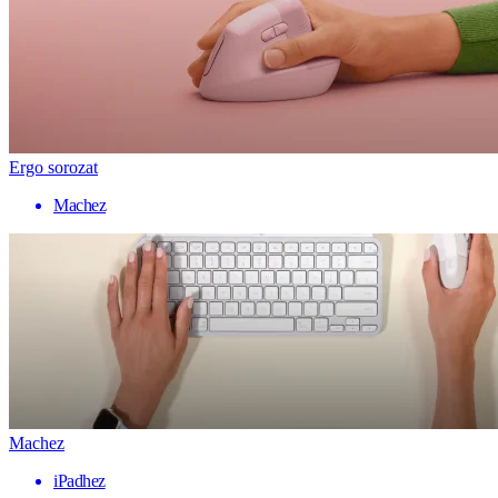
Ergo sorozat
Machez
Machez
iPadhez