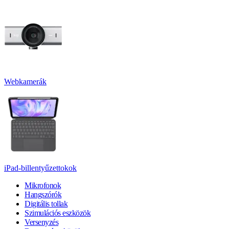
Webkamerák
iPad-billentyűzettokok
Mikrofonok
Hangszórók
Digitális tollak
Szimulációs eszközök
Versenyzés