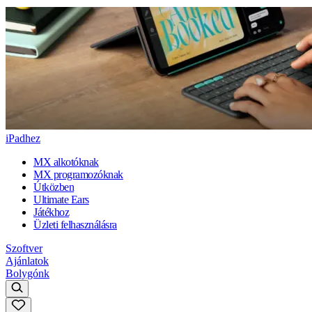
iPadhez
MX alkotóknak
MX programozóknak
Útközben
Ultimate Ears
Játékhoz
Üzleti felhasználásra
Szoftver
Ajánlatok
Bolygónk