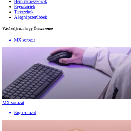
Bemutatóeszközök
Egéralátétek
Tartozékok
A legnépszerűbbek
Vásároljon, ahogy Ön szeretne
MX sorozat
MX sorozat
Ergo sorozat